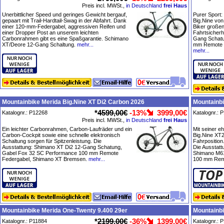
Preis incl. MWSt.,
in Deutschland
frei Haus
Unerbittlicher Speed und geringes Gewicht bergauf,
Purer Sport:
gepaart mit Trail-Hardtail-Swag in der Abfahrt. Dank
Big.Nine von
einer 120-mm-Federgabel, aggressiven Reifen und
Biker große
einer Dropper Post an unserem leichten
Fahrtsicherh
Carbonrahmen gibt es eine Spaßgarantie. Schimano
Gang Schatu
XT/Deore 12-Gang Schaltung.
mehr...
mm Remote 
mehr...
Mountainbike Merida Big.Nine XT Di2 Carbon 2026
Mountainbi
*
4599,00€
-13%
3999,00€
Katalognr.: P12268
Katalognr.: 
Preis incl. MWSt.,
in Deutschland
frei Haus
Ein leichter Carbonrahmen, Carbon-Laufräder und ein
Mit seiner e
Carbon-Cockpit sowie eine schnelle elektronisch
Big.Nine XT2
Schaltung sorgen für Spitzenleistung. Die
Fahrposition
Ausstattung: Shimano XT Di2 12-Gang Schatung,
Die Ausstat
Gabel Fox 32 SC Performance 100 mm Remote
Shimano M6
Federgabel, Shimano XT Bremsen.
mehr...
100 mm Remo
Mountainbike Merida One-Twenty 9.400 29er
Mountainbi
*
2199,00€
-36%
1399,00€
Katalognr.: P11884
Katalognr.: 