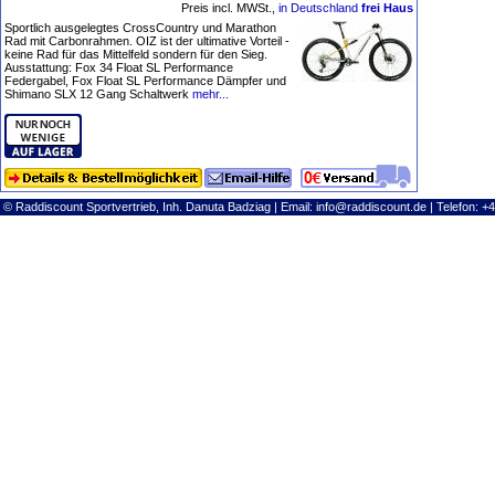
Preis incl. MWSt.,
in Deutschland
frei Haus
Sportlich ausgelegtes CrossCountry und Marathon
Rad mit Carbonrahmen. OIZ ist der ultimative Vorteil -
keine Rad für das Mittelfeld sondern für den Sieg.
Ausstattung: Fox 34 Float SL Performance
Federgabel, Fox Float SL Performance Dämpfer und
Shimano SLX 12 Gang Schaltwerk
mehr...
© Raddiscount Sportvertrieb, Inh. Danuta Badziag | Email:
info@raddiscount.de
| Telefon: +