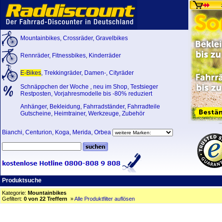
Mountainbikes
,
Crossräder
,
Gravelbikes
Rennräder
,
Fitnessbikes
,
Kinderräder
E-Bikes
,
Trekkingräder
,
Damen-
,
Cityräder
Schnäppchen der Woche
,
neu im Shop
,
Testsieger
Restposten, Vorjahresmodelle bis -80% reduziert
Anhänger
,
Bekleidung
,
Fahrradständer
,
Fahrradteile
Gutscheine
,
Heimtrainer
,
Werkzeuge
,
Zubehör
Bianchi
,
Centurion
,
Koga
,
Merida
,
Orbea
Produktsuche
Kategorie:
Mountainbikes
Gefiltert:
0 von 22 Treffern
»
Alle Produktfilter auflösen