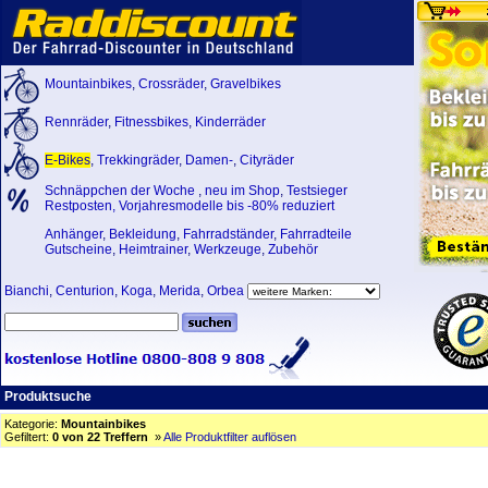
Mountainbikes
,
Crossräder
,
Gravelbikes
Rennräder
,
Fitnessbikes
,
Kinderräder
E-Bikes
,
Trekkingräder
,
Damen-
,
Cityräder
Schnäppchen der Woche
,
neu im Shop
,
Testsieger
Restposten, Vorjahresmodelle bis -80% reduziert
Anhänger
,
Bekleidung
,
Fahrradständer
,
Fahrradteile
Gutscheine
,
Heimtrainer
,
Werkzeuge
,
Zubehör
Bianchi
,
Centurion
,
Koga
,
Merida
,
Orbea
Produktsuche
Kategorie:
Mountainbikes
Gefiltert:
0 von 22 Treffern
»
Alle Produktfilter auflösen