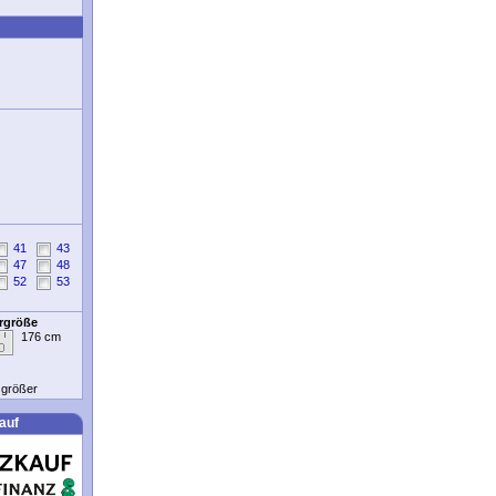
41
43
47
48
52
53
ergröße
176 cm
t größer
auf