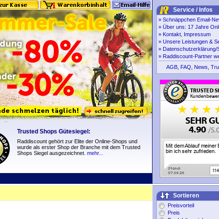
Service / Infos
»
Schnäppchen Email-New
»
Über uns: 17 Jahre Onl
»
Kontakt, Impressum
»
Unsere Leistungen & S
»
Datenschutzerklärung/S
»
Raddiscount-Partner w
AGB
,
FAQ
,
News
,
Tru
Trusted Shops Gütesiegel:
Raddiscount gehört zur Elite der Online-Shops und
wurde als erster Shop der Branche mit dem Trusted
Shops Siegel ausgezeichnet.
mehr...
Sortieren
Preisvorteil
Preis