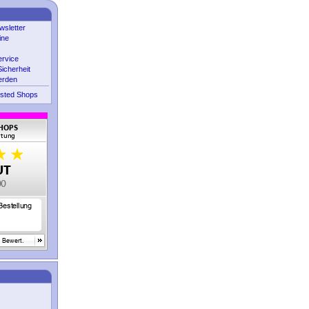
sletter
ine
ervice
icherheit
erden
sted Shops