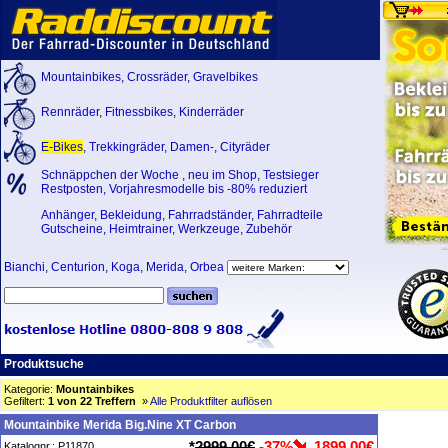
Mountainbikes
,
Crossräder
,
Gravelbikes
Rennräder
,
Fitnessbikes
,
Kinderräder
E-Bikes
,
Trekkingräder
,
Damen-
,
Cityräder
Schnäppchen der Woche
,
neu im Shop
,
Testsieger
Restposten, Vorjahresmodelle bis -80% reduziert
Anhänger
,
Bekleidung
,
Fahrradständer
,
Fahrradteile
Gutscheine
,
Heimtrainer
,
Werkzeuge
,
Zubehör
Bianchi
,
Centurion
,
Koga
,
Merida
,
Orbea
Produktsuche
Kategorie:
Mountainbikes
Gefiltert:
1 von 22 Treffern
»
Alle Produktfilter auflösen
Mountainbike Merida Big.Nine XT Carbon
*
2999,00€
-37%
1899,00€
Katalognr.: P11870