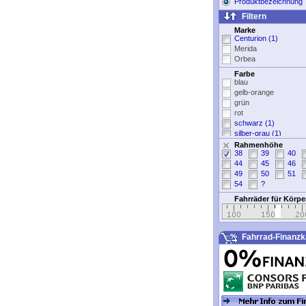
Produktbezeichnung
Filtern
Marke
Centurion (1)
Merida
Orbea
Farbe
blau
gelb-orange
grün
rot
schwarz (1)
silber-grau (1)
weiß
Rahmenhöhe
38
39
40
44
45
46
49
50
51
54
?
Fahrräder für Körp
Fahrrad-Finanzk