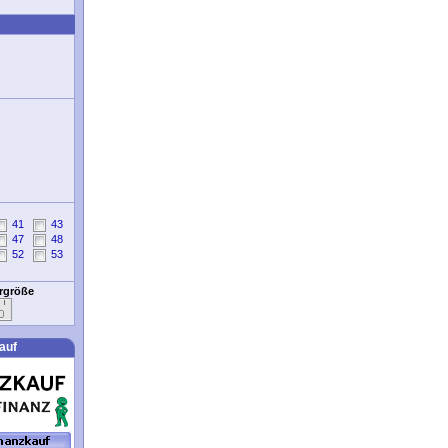
41
43
47
48
52
53
ergröße
auf