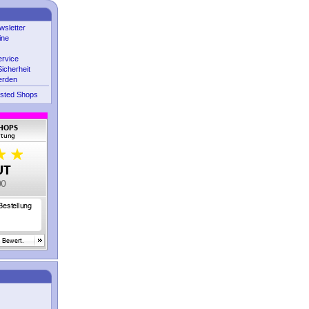
sletter
ine
ervice
icherheit
erden
sted Shops