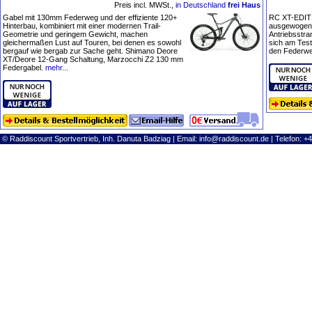
Preis incl. MWSt.,
in Deutschland
frei Haus
Gabel mit 130mm Federweg und der effiziente 120+
RC XT-EDITIO
Hinterbau, kombiniert mit einer modernen Trail-
ausgewogen 
Geometrie und geringem Gewicht, machen
Antriebsstra
gleichermaßen Lust auf Touren, bei denen es sowohl
sich am Tes
bergauf wie bergab zur Sache geht. Shimano Deore
den Federweg
XT/Deore 12-Gang Schaltung, Marzocchi Z2 130 mm
Federgabel.
mehr...
© Raddiscount Sportvertrieb, Inh. Danuta Badziag | Email:
info@raddiscount.de
| Telefon: +