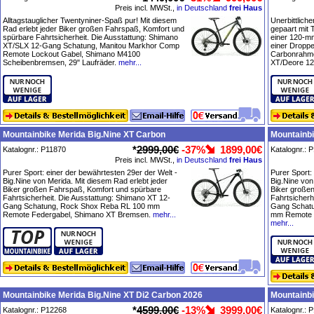
Preis incl. MWSt.,
in Deutschland
frei Haus
Alltagstauglicher Twentyniner-Spaß pur! Mit diesem
Unerbittlich
Rad erlebt jeder Biker großen Fahrspaß, Komfort und
gepaart mit 
spürbare Fahrtsicherheit. Die Ausstattung: Shimano
einer 120-m
XT/SLX 12-Gang Schatung, Manitou Markhor Comp
einer Droppe
Remote Lockout Gabel, Shimano M4100
Carbonrahme
Scheibenbremsen, 29" Laufräder.
mehr...
XT/Deore 12
Mountainbike Merida Big.Nine XT Carbon
Mountainbi
*
2999,00€
-37%
1899,00€
Katalognr.: P11870
Katalognr.: 
Preis incl. MWSt.,
in Deutschland
frei Haus
Purer Sport: einer der bewährtesten 29er der Welt -
Purer Sport:
Big.Nine von Merida. Mit diesem Rad erlebt jeder
Big.Nine von
Biker großen Fahrspaß, Komfort und spürbare
Biker große
Fahrtsicherheit. Die Ausstattung: Shimano XT 12-
Fahrtsicherh
Gang Schatung, Rock Shox Reba RL 100 mm
Gang Schatu
Remote Federgabel, Shimano XT Bremsen.
mehr...
mm Remote 
mehr...
Mountainbike Merida Big.Nine XT Di2 Carbon 2026
Mountainbi
*
4599,00€
-13%
3999,00€
Katalognr.: P12268
Katalognr.: 