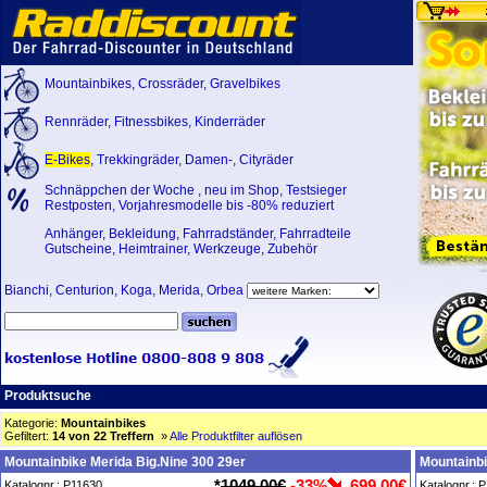
Mountainbikes
,
Crossräder
,
Gravelbikes
Rennräder
,
Fitnessbikes
,
Kinderräder
E-Bikes
,
Trekkingräder
,
Damen-
,
Cityräder
Schnäppchen der Woche
,
neu im Shop
,
Testsieger
Restposten, Vorjahresmodelle bis -80% reduziert
Anhänger
,
Bekleidung
,
Fahrradständer
,
Fahrradteile
Gutscheine
,
Heimtrainer
,
Werkzeuge
,
Zubehör
Bianchi
,
Centurion
,
Koga
,
Merida
,
Orbea
Produktsuche
Kategorie:
Mountainbikes
Gefiltert:
14 von 22 Treffern
»
Alle Produktfilter auflösen
Mountainbike Merida Big.Nine 300 29er
Mountainbi
*
1049,00€
-33%
699,00€
Katalognr.: P11630
Katalognr.: 