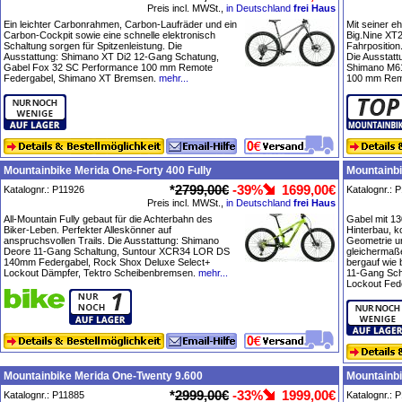
Preis incl. MWSt.,
in Deutschland
frei Haus
Ein leichter Carbonrahmen, Carbon-Laufräder und ein
Mit seiner e
Carbon-Cockpit sowie eine schnelle elektronisch
Big.Nine XT2
Schaltung sorgen für Spitzenleistung. Die
Fahrposition
Ausstattung: Shimano XT Di2 12-Gang Schatung,
Die Ausstat
Gabel Fox 32 SC Performance 100 mm Remote
Shimano M6
Federgabel, Shimano XT Bremsen.
mehr...
100 mm Remo
Mountainbike Merida One-Forty 400 Fully
Mountainbi
*
2799,00€
-39%
1699,00€
Katalognr.: P11926
Katalognr.: 
Preis incl. MWSt.,
in Deutschland
frei Haus
All-Mountain Fully gebaut für die Achterbahn des
Gabel mit 1
Biker-Leben. Perfekter Alleskönner auf
Hinterbau, k
anspruchsvollen Trails. Die Ausstattung: Shimano
Geometrie u
Deore 11-Gang Schaltung, Suntour XCR34 LOR DS
gleichermaße
140mm Federgabel, Rock Shox Deluxe Select+
bergauf wie
Lockout Dämpfer, Tektro Scheibenbremsen.
mehr...
11-Gang Sc
Lockout Fed
Mountainbike Merida One-Twenty 9.600
Mountainbi
*
2999,00€
-33%
1999,00€
Katalognr.: P11885
Katalognr.: 