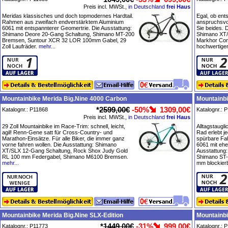
Preis incl. MWSt.,
in Deutschland
frei Haus
Meridas klassisches und doch topmodernes Hardtail.
Egal, ob en
Rahmen aus zweifach endverstärktem Aluminium
anspruchsvol
6061 mit entspannterer Geomertrie. Die Ausstattung:
Sie beides. 
Shimano Deore 20-Gang Schaltung, Shimano MT-200
Shimano XT/
Bremsen, Suntour XCR 32 LOR 100mm Gabel, 29
Markhor Com
Zoll Laufräder.
mehr...
hochwertige
Mountainbike Merida Big.Nine 4000 Carbon
Mountainbi
*
2599,00€
-50%
1309,00€
Katalognr.: P11868
Katalognr.: 
Preis incl. MWSt.,
in Deutschland
frei Haus
29 Zoll Mountainbike im Race-Trim: schnell, leicht,
Alltagstaugl
agil! Renn-Gene satt für Cross-Country- und
Rad erlebt j
Marathon-Einsätze. Für alle Biker, die immer ganz
spürbare Fa
vorne fahren wollen. Die Ausstattung: Shimano
6061 mit ehe
XT/SLX 12-Gang Schaltung, Rock Shox Judy Gold
Ausstattung:
RL 100 mm Federgabel, Shimano M6100 Bremsen.
Shimano ST
mehr...
mm blockier
Mountainbike Merida Big.Nine SLX-Edition
Mountainbi
*
1449,00€
-31%
999,00€
Katalognr.: P11773
Katalognr.: 