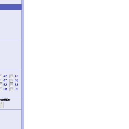
42
43
47
48
52
53
58
59
ergröße