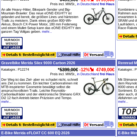
Preis incl. MWSt.,
in Deutschland
frei Haus
An alle Heavy-Hitter, Bikepark-Sender und Big-
Kombiniere 
Mountain-Brawler: Das neue eONE-EIGHTY ist
Rahmen aus 
gelandet und bereit, die größten Lines und härtesten
erwarteten 
Trails zu meistern. Dank eines großen 800-Wh-
SRAM und de
Akkus, Bosch CX-Power Motor, 180 mm Federweg
Laufrädern,
und einem Mullet-Setup kann das eONE-EIGHTY den
Race-Raket
ganzen Tag Vollgas geben.
mehr...
Gravelbike Merida Silex 9000 Carbon 2026
Rennrad M
*
5399,00€
-12%
4749,00€
Katalognr.: P12274
Katalognr.: 
Preis incl. MWSt.,
in Deutschland
frei Haus
Der Weg ist das Ziel- aber es schadet nicht, schnell
Mit Shimano
ans Ziel zu kommen. Ein leichter Carbonrahmen mit
dem Reynold
MTB-inspirierter Geometrie bewältigt selbst die
8000 eines 
anspruchsvollsten Trails. Leichte Reynolds-
Sortiment. E
Carbonlaufräder und der elektronische Shimano GRX
aber auch, d
Di2 12-fach Antrieb bieten Präzision und Tempo.
Abfahrten un
mehr...
mehr...
E-Bike Merida eFLOAT CC 600 EQ 2026
E-Bike Me