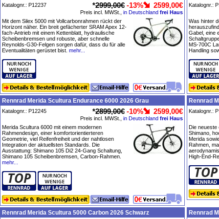
*
2999,00€
-13%
2599,00€
Katalognr.: P12237
Katalognr.: 
Preis incl. MWSt.,
in Deutschland
frei Haus
Mit dem Silex 5000 mit Vollcarbonrahmen rückt der
Was hinter d
Horizont näher. Ein breit gefächerter SRAM Apex 12-
herauszufin
fach-Antrieb mit einem Kettenblatt, hydraulische
Gabel, eine
Scheibenbremsen und robuste, aber schnelle
Schaltgrupp
Reynolds-G30-Felgen sorgen dafür, dass du für alle
MS-700C Lauf
Eventualitäten gerüstet bist.
mehr...
Handling sow
Rennrad Merida Scultura Endurance 6000 2026 Grau
Rennrad M
*
2899,00€
-10%
2599,00€
Katalognr.: P12245
Katalognr.: 
Preis incl. MWSt.,
in Deutschland
frei Haus
Merida Scultura 6000 mit einem modernen
Die neueste
Rahmendesign, einer komfortorientierteren
Shimano, ho
Geometrie, viel Reifenfreiheit und der nahtlosen
Merida sowi
Integration der aktuellsten Standards. Die
Rahmen, mac
Ausstattung: Shimano 105 Di2 24-Gang Schaltung,
aerodynamis
Shimano 105 Scheibenbremsen, Carbon-Rahmen.
High-End-Re
mehr...
Rennrad Merida Scultura 5000 Carbon 2026 Schwarz
Rennrad M