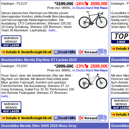
*
3199,00€
-16%
2699,00€
Katalognr.: P12137
Katalognr.: 
Preis incl. MWSt.,
in Deutschland
frei Haus
Dieses klassisches Rennrad von Merida vereint
Gravelbike m
überragenden Komfort, pfeilschnelle Beschleunigung
geschmeidige
und hervorragende Klettereigenschaften. Die
häufig nach 
Austattung: CF3 Carbonrahmen, Shimano 105 Di2
Ausstattung:
24-Gang Schaltung, Shimano 105 Bremsen, Vision
Sram Apex E
Team 35 Aluminium- Laufradsatz.
mehr...
Mountainbike Merida Big.Nine XT Carbon 2025
Gravelbike
*
2999,00€
-13%
2599,00€
Katalognr.: P12267
Katalognr.: 
Preis incl. MWSt.,
in Deutschland
frei Haus
Purer Sport: einer der bewährtesten 29er der Welt -
Mit dem Sile
Big.Nine von Merida. Mit diesem Rad erlebt jeder
Horizont näh
Biker großen Fahrspaß, Komfort und spürbare
fach-Antrieb
Fahrtsicherheit. Die Ausstattung: Shimano XT 12-
Scheibenbre
Gang Schatung, Gabel Fox 32 SC Performance 100
Reynolds-G30
mm Remote Federgabel, Shimano XT Bremsen.
Eventualitäte
mehr...
Gravelbike Merida Silex 5000 2026 Moss Grey
Gravelbike