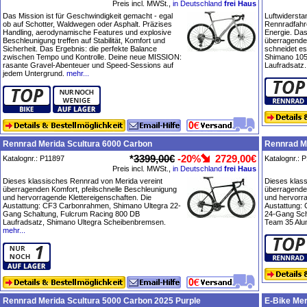
Preis incl. MWSt.,
in Deutschland
frei Haus
Das Mission ist für Geschwindigkeit gemacht - egal
Luftwidersta
ob auf Schotter, Waldwegen oder Asphalt. Präzises
Rennradfahre
Handling, aerodynamische Features und explosive
Energie. Das
Beschleunigung treffen auf Stabilität, Komfort und
überragende
Sicherheit. Das Ergebnis: die perfekte Balance
schneidet es 
zwischen Tempo und Kontrolle. Deine neue MISSION:
Shimano 105 
rasante Gravel-Abenteuer und Speed-Sessions auf
Laufradsatz.
jedem Untergrund.
mehr...
Rennrad Merida Scultura 6000 Carbon
Rennrad M
*
3399,00€
-20%
2729,00€
Katalognr.: P11897
Katalognr.: 
Preis incl. MWSt.,
in Deutschland
frei Haus
Dieses klassisches Rennrad von Merida vereint
Dieses klas
überragenden Komfort, pfeilschnelle Beschleunigung
überragenden
und hervorragende Klettereigenschaften. Die
und hervorra
Austattung: CF3 Carbonrahmen, Shimano Ultegra 22-
Austattung:
Gang Schaltung, Fulcrum Racing 800 DB
24-Gang Sch
Laufradsatz, Shimano Ultegra Scheibenbremsen.
Team 35 Alu
mehr...
Rennrad Merida Scultura 5000 Carbon 2025 Purple
E-Bike Mer