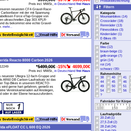
Produktbezeichnung
Preis incl. MWSt.,
in Deutschland
frei Haus
Filtern
unseren neuesten CF4-Gravel-Race-
Carbonfaser mit der mit Spannung
Kategorie
kabellosen Force eTap-Gruppe von
Mountainbikes (14)
n ultraschnellen Zipp 303 XPLR-
Crossräder (18)
 und du bekommst eine echte Gravel-
Rennräder (13)
e.
mehr...
Fitnessbikes (3)
Kinderräder (1)
E-Bikes (8)
Sportbekleidung (8)
Farbe
blau (12)
Fahrradteile (2)
braun-beige (1)
Fahrradzubehör (3)
gelb-orange (7)
erida Reacto 8000 Carbon 2026
grün (14)
rot (14)
*
5499,00€
-15%
4699,00€
P12249
schwarz (35)
Preis incl. MWSt.,
in Deutschland
frei Haus
silber-grau (39)
Rahmenhöhe
s neuester Ultegra 12-fach-Gruppe und
38
40
41
weiß (7)
s AR60 DB Carbon-Laufradsatz ist das
44
45
46
ohne Angabe (2)
der Top-Bikes in unserem REACTO-
49
50
51
s wird gerne hart gefahren, genießt es
eine Vereinskameraden auf Anstiegen,
54
55
56
d oder in der Ebene herauszufordern.
?
Fahrräder für Körp
Laufradgröße
20 Zoll (1)
27,5 Zoll (2)
28 Zoll (34)
rida eFLOAT CC L 600 EQ 2026
29 Zoll (20)