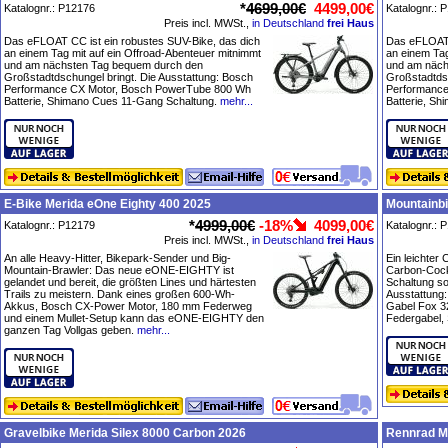
*
4699,00€
4499,00€
Katalognr.: P12176
Katalognr.: 
Preis incl. MWSt.,
in Deutschland
frei Haus
Das eFLOAT CC ist ein robustes SUV-Bike, das dich
Das eFLOAT 
an einem Tag mit auf ein Offroad-Abenteuer mitnimmt
an einem Tag
und am nächsten Tag bequem durch den
und am näch
Großstadtdschungel bringt. Die Ausstattung: Bosch
Großstadtdsc
Performance CX Motor, Bosch PowerTube 800 Wh
Performance
Batterie, Shimano Cues 11-Gang Schaltung.
mehr...
Batterie, S
E-Bike Merida eOne Eighty 400 2025
Mountainbi
*
4999,00€
-18%
4099,00€
Katalognr.: P12179
Katalognr.: 
Preis incl. MWSt.,
in Deutschland
frei Haus
An alle Heavy-Hitter, Bikepark-Sender und Big-
Ein leichter
Mountain-Brawler: Das neue eONE-EIGHTY ist
Carbon-Cockp
gelandet und bereit, die größten Lines und härtesten
Schaltung so
Trails zu meistern. Dank eines großen 600-Wh-
Ausstattung
Akkus, Bosch CX-Power Motor, 180 mm Federweg
Gabel Fox 
und einem Mullet-Setup kann das eONE-EIGHTY den
Federgabel,
ganzen Tag Vollgas geben.
mehr...
Gravelbike Merida Silex 8000 Carbon 2026
Rennrad Me