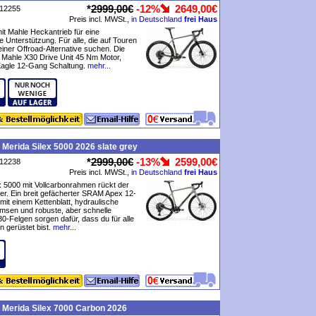
*
2999,00€
-12%
2649,00€
P12255
Preis incl. MWSt.,
in Deutschland
frei Haus
it Mahle Heckantrieb für eine
 Unterstützung. Für alle, die auf Touren
einer Offroad-Alternative suchen. Die
 Mahle X30 Drive Unit 45 Nm Motor,
agle 12-Gang Schaltung.
mehr...
 Merida Silex 5000 2026 slate grey
*
2999,00€
-13%
2599,00€
P12238
Preis incl. MWSt.,
in Deutschland
frei Haus
x 5000 mit Vollcarbonrahmen rückt der
er. Ein breit gefächerter SRAM Apex 12-
 mit einem Kettenblatt, hydraulische
msen und robuste, aber schnelle
-Felgen sorgen dafür, dass du für alle
n gerüstet bist.
mehr...
 Merida Silex 7000 Carbon 2026