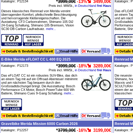
*
3999,00€
-13%
3499,00€
Katalognr.: P12134
Katalognr.: 
Preis incl. MWSt.,
in Deutschland
frei Haus
Dieses klassisches Rennrad von Merida vereint
Das eFLOAT 
überragenden Komfort, pfeilschnelle Beschleunigung
an einem Tag
und hervorragende Klettereigenschaften. Die
und am näch
Austattung: CF3 Carbonrahmen, Shimano 105 Di2
Großstadtdsc
24-Gang Schaltung, Shimano 105 Bremsen, Vision
Performance
SC30 DB Carbon Laufradsatz.
mehr...
Batterie, S
E-Bike Merida eFLOAT CC L 400 EQ 2025
Rennrad M
*
3999,00€
-18%
3289,00€
Katalognr.: P12173
Katalognr.: 
Preis incl. MWSt.,
in Deutschland
frei Haus
Das eFLOAT CC ist ein robustes SUV-Bike, das dich
Die neueste
an einem Tag mit auf ein Offroad-Abenteuer mitnimmt
Shimano, ho
und am nächsten Tag bequem durch den
Maxxis und 
Großstadtdschungel bringt. Die Ausstattung: Bosch
SCULTURA C
Performance CX Motor, Bosch PowerTube 600 Wh
einem der a
Batterie, Shimano Cues 9-Gang Schaltung.
mehr...
klassischen
Gravelbike Merida Mission 6000 Carbon 2026
Rennrad M
*
3799,00€
-16%
3199,00€
Katalognr.: P12257
Katalognr.: 