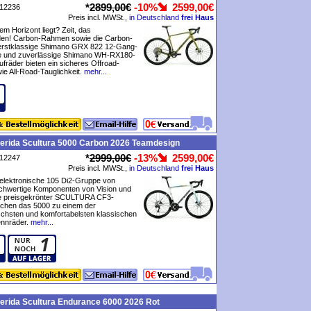
*
2899,00€
-10%
2599,00€
P12236
Preis incl. MWSt.,
in Deutschland
frei Haus
em Horizont liegt? Zeit, das
den! Carbon-Rahmen sowie die Carbon-
 erstklassige Shimano GRX 822 12-Gang-
e und zuverlässige Shimano WH-RX180-
räder bieten ein sicheres Offroad-
ie All-Road-Tauglichkeit.
mehr...
erida Scultura 5000 Carbon 2026 Teamdesign
*
2999,00€
-13%
2599,00€
P12247
Preis incl. MWSt.,
in Deutschland
frei Haus
 elektronische 105 Di2-Gruppe von
chwertige Komponenten von Vision und
e preisgekrönter SCULTURA CF3-
hen das 5000 zu einem der
chsten und komfortabelsten klassischen
nnräder.
mehr...
erida Scultura Endurance 6000 2026 Rot