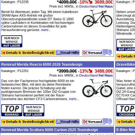
*
4099,00€
-10%
3699,00€
Katalognr.: P12235
Katalognr.: 
Preis incl. MWSt.,
in Deutschland
frei Haus
Bereit für Abenteuer, jeden Tag. Mit einem kabellosen
Neben unser
SRAM Apex AXS-Antrieb mit großer
überzeugt d
Übersetzungsbandbreite sowie DT Swiss G 1800
Ausstattung,
spline Laufrädern in Kombination mit hochwertigen
Leistung. D
Carbonrahmen ist dieses Gravelbike für jede
Klettereigen
Herausforderung gerüstet.
mehr...
Shimano 105
Windeseile.
Rennrad Merida Reacto 6000 2026 Teamdesign
Gravelbike
*
3999,00€
-13%
3499,00€
Katalognr.: P12251
Katalognr.: 
Preis incl. MWSt.,
in Deutschland
frei Haus
Das von der Fachpresse hochgelobte 6000 ist ein
Was hinter d
fantastisches Bike, mit dem du deine Rennbeine
herauszufin
finden kannst. Die präzise Schaltung und die
Gabel, eine
punktgenauen Bremsen der 105er Di2-Gruppe von
Di2 24-Gang
Shimano harmonieren perfekt mit der Race-
EC70 AX Carb
Geometrie des leichten CF3-Carbonrahmens.
mehr...
Offroad-Hand
Rennrad Merida Scultura 6000 Carbon 2025 Teamdesign
E-Bike Me