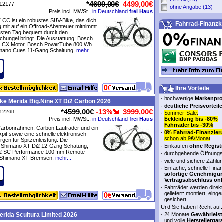
*
4699,00€
4499,00€
P12177
ohne Angabe (13)
Preis incl. MWSt.,
in Deutschland
frei Haus
CC ist ein robustes SUV-Bike, das dich
Fahrrad-Finanzk
 mit auf ein Offroad-Abenteuer mitnimmt
sten Tag bequem durch den
hungel bringt. Die Ausstattung: Bosch
 CX Motor, Bosch PowerTube 800 Wh
himano Cues 11-Gang Schaltung.
mehr...
Ihre Vorteile
·
hochwertige
Markenpr
ke Merida Big.Nine XT Di2 Carbon 2026
·
deutliche Preisvorteile
*
4599,00€
-13%
3999,00€
P12268
·
Sommer-Sale:
Preis incl. MWSt.,
in Deutschland
frei Haus
Bekleidung bis -80%
Fahrräder bis -30%
 Carbonrahmen, Carbon-Laufräder und ein
·
0% Fahrrad-Finanzier
it sowie eine schnelle elektronisch
schon ab 9€/Monat
rgen für Spitzenleistung. Die
: Shimano XT Di2 12-Gang Schatung,
·
Einkaufen
ohne Regist
32 SC Performance 100 mm Remote
·
durchgehende Öffnungs
 Shimano XT Bremsen.
mehr...
·
viele und sichere Zahlu
·
Einfache, schnelle Fina
sofortige Genehmigu
Vertragsabschluss onl
·
Fahrräder werden direk
geliefert: montiert, einge
gesichert
Und Sie haben Recht auf:
rida Scultura Limited 2026
·
24 Monate
Gewährleis
und volle
Herstellergar