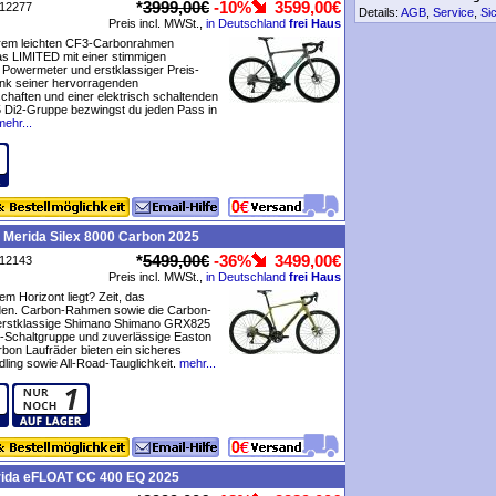
*
3999,00€
-10%
3599,00€
P12277
Details:
AGB
,
Service
,
Si
Preis incl. MWSt.,
in Deutschland
frei Haus
em leichten CF3-Carbonrahmen
as LIMITED mit einer stimmigen
 Powermeter und erstklassiger Preis-
ank seiner hervorragenden
schaften und einer elektrisch schaltenden
 Di2-Gruppe bezwingst du jeden Pass in
mehr...
 Merida Silex 8000 Carbon 2025
*
5499,00€
-36%
3499,00€
P12143
Preis incl. MWSt.,
in Deutschland
frei Haus
em Horizont liegt? Zeit, das
den. Carbon-Rahmen sowie die Carbon-
 erstklassige Shimano Shimano GRX825
-Schaltgruppe und zuverlässige Easton
on Laufräder bieten ein sicheres
ling sowie All-Road-Tauglichkeit.
mehr...
rida eFLOAT CC 400 EQ 2025