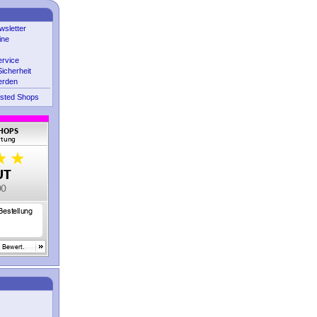
sletter
ine
ervice
icherheit
erden
sted Shops