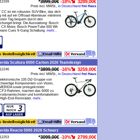
*
3999,00€
-18%
3289,00€
P12169
Preis incl. MWSt.,
in Deutschland
frei Haus
CC ist ein robustes SUV-Bike, das dich
 mit auf ein Offroad-Abenteuer mitnimmt
sten Tag bequem durch den
hungel bringt. Die Ausstattung: Bosch
 CX Motor, Bosch PowerTube 600 Wh
himano Cues 9-Gang Schaltung.
mehr...
erida Scultura 6000 Carbon 2026 Teamdesign
*
3899,00€
-16%
3259,00€
P12246
Preis incl. MWSt.,
in Deutschland
frei Haus
 elektronische 105 Di2-Gruppe von
chwertige Komponenten von Vision,
MERIDA sowie preisgekrönter
F3-Rahmen, machen das 6000 zu
erodynamischsten und komfortabelsten
 High-End-Rennräder.
mehr...
erida Reacto 5000 2026 Schwarz
*
3099,00€
-10%
2799,00€
P12253