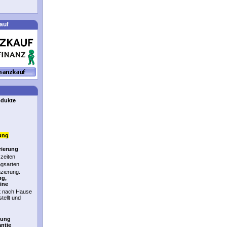
auf
odukte
ung
rierung
zeiten
ngsarten
nzierung:
ng,
ine
t nach Hause
stellt und
tung
antie