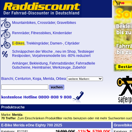
Mountainbikes
,
Crossräder
,
Gravelbikes
Rennräder
,
Fitnessbikes
,
Kinderräder
E-Bikes
,
Trekkingräder
,
Damen-
,
Cityräder
Schnäppchen der Woche
,
neu im Shop
,
Testsieger
Restposten, Vorjahresmodelle bis -80% reduziert
Anhänger
,
Bekleidung
,
Fahrradständer
,
Fahrradteile
Gutscheine
,
Heimtrainer
,
Werkzeuge
,
Zubehör
Bianchi
,
Centurion
,
Koga
,
Merida
,
Orbea
Produktsuche
Marke:
Merida
70 Treffer
. Zum Einschränken Produktfilter rechts benutzen oder mit mehr Suchworten suc
E-Bike Merida eOne Eighty 700 2025
Gravelbike
*
6499,00€
-11%
5799,00€
Katalognr.: P12181
Katalognr.: 