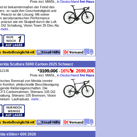
Preis incl. MWSt.,
in Deutschland
frei Haus
nd ist bekanntermaßen der Feind des
rs -er raubt ihm Geschwindigkeit und
 Reacto ist die Lösung. Mit seiner
n aerodynamischen Performance
präzise wie ein Skalpell durch die Luft.
Di2 Schaltung, Vision Team 35 Disc Alu
mehr...
erida Scultura 5000 Carbon 2025 Schwarz
*
3199,00€
-16%
2699,00€
P12136
Preis incl. MWSt.,
in Deutschland
frei Haus
sisches Rennrad von Merida vereint
 Komfort, pfeilschnelle Beschleunigung
gende Klettereigenschaften. Die
 CF3 Carbonrahmen, Shimano 105 Di2
altung, Shimano 105 Bremsen, Vision
minium- Laufradsatz.
mehr...
ida eSilex+ 600 2026