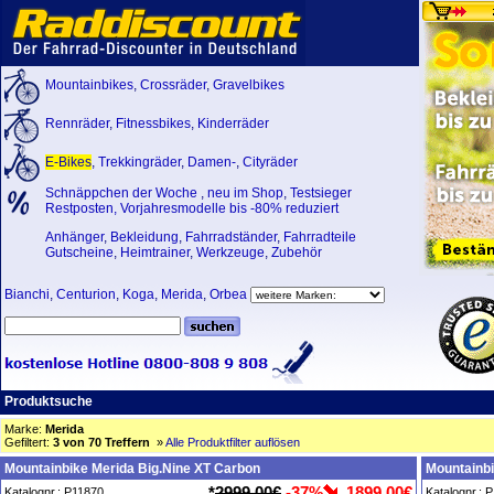
Mountainbikes
,
Crossräder
,
Gravelbikes
Rennräder
,
Fitnessbikes
,
Kinderräder
E-Bikes
,
Trekkingräder
,
Damen-
,
Cityräder
Schnäppchen der Woche
,
neu im Shop
,
Testsieger
Restposten, Vorjahresmodelle bis -80% reduziert
Anhänger
,
Bekleidung
,
Fahrradständer
,
Fahrradteile
Gutscheine
,
Heimtrainer
,
Werkzeuge
,
Zubehör
Bianchi
,
Centurion
,
Koga
,
Merida
,
Orbea
Produktsuche
Marke:
Merida
Gefiltert:
3 von 70 Treffern
»
Alle Produktfilter auflösen
Mountainbike Merida Big.Nine XT Carbon
Mountainbi
*
2999,00€
-37%
1899,00€
Katalognr.: P11870
Katalognr.: 