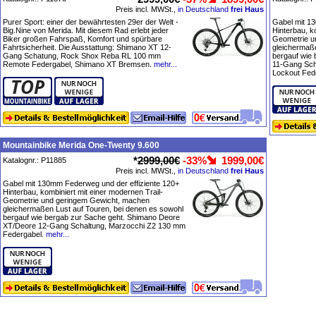
Preis incl. MWSt.,
in Deutschland
frei Haus
Purer Sport: einer der bewährtesten 29er der Welt -
Gabel mit 1
Big.Nine von Merida. Mit diesem Rad erlebt jeder
Hinterbau, k
Biker großen Fahrspaß, Komfort und spürbare
Geometrie u
Fahrtsicherheit. Die Ausstattung: Shimano XT 12-
gleichermaße
Gang Schatung, Rock Shox Reba RL 100 mm
bergauf wie
Remote Federgabel, Shimano XT Bremsen.
mehr...
11-Gang Sc
Lockout Fed
Mountainbike Merida One-Twenty 9.600
*
2999,00€
-33%
1999,00€
Katalognr.: P11885
Preis incl. MWSt.,
in Deutschland
frei Haus
Gabel mit 130mm Federweg und der effiziente 120+
Hinterbau, kombiniert mit einer modernen Trail-
Geometrie und geringem Gewicht, machen
gleichermaßen Lust auf Touren, bei denen es sowohl
bergauf wie bergab zur Sache geht. Shimano Deore
XT/Deore 12-Gang Schaltung, Marzocchi Z2 130 mm
Federgabel.
mehr...