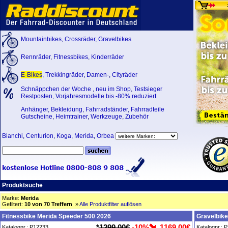
Mountainbikes
,
Crossräder
,
Gravelbikes
Rennräder
,
Fitnessbikes
,
Kinderräder
E-Bikes
,
Trekkingräder
,
Damen-
,
Cityräder
Schnäppchen der Woche
,
neu im Shop
,
Testsieger
Restposten, Vorjahresmodelle bis -80% reduziert
Anhänger
,
Bekleidung
,
Fahrradständer
,
Fahrradteile
Gutscheine
,
Heimtrainer
,
Werkzeuge
,
Zubehör
Bianchi
,
Centurion
,
Koga
,
Merida
,
Orbea
Produktsuche
Marke:
Merida
Gefiltert:
10 von 70 Treffern
»
Alle Produktfilter auflösen
Fitnessbike Merida Speeder 500 2026
Gravelbike
*
1299,00€
-10%
1169,00€
Katalognr.: P12233
Katalognr.: 