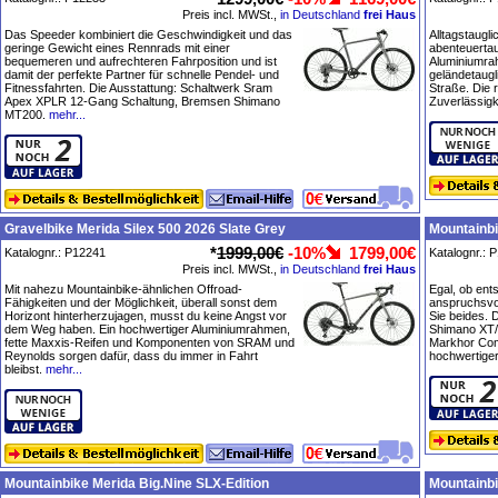
Preis incl. MWSt.,
in Deutschland
frei Haus
Das Speeder kombiniert die Geschwindigkeit und das
Alltagstaugli
geringe Gewicht eines Rennrads mit einer
abenteuertau
bequemeren und aufrechteren Fahrposition und ist
Aluminiumra
damit der perfekte Partner für schnelle Pendel- und
geländetaugli
Fitnessfahrten. Die Ausstattung: Schaltwerk Sram
Straße. Die
Apex XPLR 12-Gang Schaltung, Bremsen Shimano
Zuverlässigke
MT200.
mehr...
Gravelbike Merida Silex 500 2026 Slate Grey
Mountainbi
*
1999,00€
-10%
1799,00€
Katalognr.: P12241
Katalognr.: 
Preis incl. MWSt.,
in Deutschland
frei Haus
Mit nahezu Mountainbike-ähnlichen Offroad-
Egal, ob en
Fähigkeiten und der Möglichkeit, überall sonst dem
anspruchsvol
Horizont hinterherzujagen, musst du keine Angst vor
Sie beides. 
dem Weg haben. Ein hochwertiger Aluminiumrahmen,
Shimano XT/
fette Maxxis-Reifen und Komponenten von SRAM und
Markhor Com
Reynolds sorgen dafür, dass du immer in Fahrt
hochwertige
bleibst.
mehr...
Mountainbike Merida Big.Nine SLX-Edition
Mountainbi