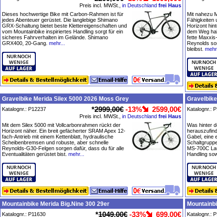
Preis incl. MWSt.,
in Deutschland
frei Haus
Dieses hochwertige Bike mit Carbon-Rahmen ist für
Mit nahezu M
jedes Abenteuer gerüstet. Die langlebige Shimano
Fähigkeiten 
GRX-Schaltung bietet beste Klettereigenschaften und
Horizont hin
vom Mountainbike inspiriertes Handling sorgt für ein
dem Weg hab
sicheres Fahrverhalten im Gelände. Shimano
fette Maxxi
GRX400, 20-Gang.
mehr...
Reynolds sor
bleibst.
mehr.
Gravelbike Merida Silex 5000 2026 Moss Grey
Gravelbike
*
2999,00€
-13%
2599,00€
Katalognr.: P12237
Katalognr.: 
Preis incl. MWSt.,
in Deutschland
frei Haus
Mit dem Silex 5000 mit Vollcarbonrahmen rückt der
Was hinter d
Horizont näher. Ein breit gefächerter SRAM Apex 12-
herauszufin
fach-Antrieb mit einem Kettenblatt, hydraulische
Gabel, eine
Scheibenbremsen und robuste, aber schnelle
Schaltgrupp
Reynolds-G30-Felgen sorgen dafür, dass du für alle
MS-700C Lauf
Eventualitäten gerüstet bist.
mehr...
Handling sow
Mountainbike Merida Big.Nine 300 29er
Mountainbi
*
1049,00€
-33%
699,00€
Katalognr.: P11630
Katalognr.: 