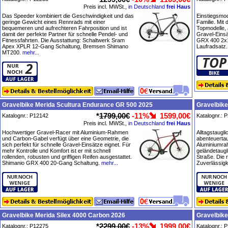
Preis incl. MWSt.,
in Deutschland
frei Haus
Das Speeder kombiniert die Geschwindigkeit und das
Einstiegsmo
geringe Gewicht eines Rennrads mit einer
Familie. Mit
bequemeren und aufrechteren Fahrposition und ist
Topmodelle, 
damit der perfekte Partner für schnelle Pendel- und
Gravel-Eins
Fitnessfahrten. Die Ausstattung: Schaltwerk Sram
GRX 400 2x
Apex XPLR 12-Gang Schaltung, Bremsen Shimano
Laufradsatz.
MT200.
mehr...
Gravelbike Merida Scultura Endurance GR 500 2025
Gravelbike
*
1799,00€
-11%
1599,00€
Katalognr.: P12142
Katalognr.: 
Preis incl. MWSt.,
in Deutschland
frei Haus
Hochwertiger Gravel-Racer mit Aluminium-Rahmen
Alltagstaugli
und Carbon-Gabel verfügt über eine Geometrie, die
abenteuertau
sich perfekt für schnelle Gravel-Einsätze eignet. Für
Aluminiumra
mehr Kontrolle und Komfort ist er mit schnell
geländetaugli
rollenden, robusten und griffigen Reifen ausgestattet.
Straße. Die
Shimanio GRX 400 20-Gang Schaltung.
mehr...
Zuverlässigke
Gravelbike Merida Silex 4000 Carbon 2026
Gravelbike
*
2299,00€
-13%
1999,00€
Katalognr.: P12275
Katalognr.: 