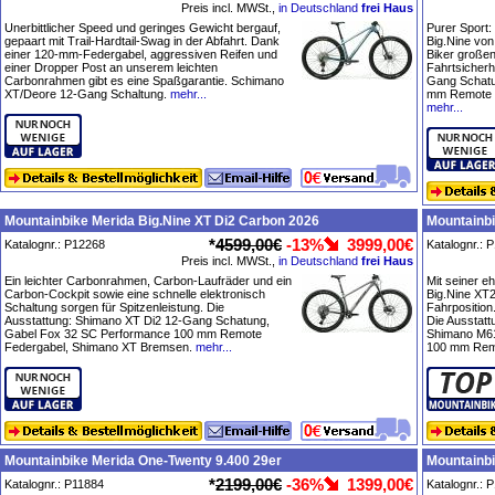
Preis incl. MWSt.,
in Deutschland
frei Haus
Unerbittlicher Speed und geringes Gewicht bergauf,
Purer Sport:
gepaart mit Trail-Hardtail-Swag in der Abfahrt. Dank
Big.Nine von
einer 120-mm-Federgabel, aggressiven Reifen und
Biker große
einer Dropper Post an unserem leichten
Fahrtsicherh
Carbonrahmen gibt es eine Spaßgarantie. Schimano
Gang Schatu
XT/Deore 12-Gang Schaltung.
mehr...
mm Remote 
mehr...
Mountainbike Merida Big.Nine XT Di2 Carbon 2026
Mountainbi
*
4599,00€
-13%
3999,00€
Katalognr.: P12268
Katalognr.: 
Preis incl. MWSt.,
in Deutschland
frei Haus
Ein leichter Carbonrahmen, Carbon-Laufräder und ein
Mit seiner e
Carbon-Cockpit sowie eine schnelle elektronisch
Big.Nine XT2
Schaltung sorgen für Spitzenleistung. Die
Fahrposition
Ausstattung: Shimano XT Di2 12-Gang Schatung,
Die Ausstat
Gabel Fox 32 SC Performance 100 mm Remote
Shimano M6
Federgabel, Shimano XT Bremsen.
mehr...
100 mm Remo
Mountainbike Merida One-Twenty 9.400 29er
Mountainbi
*
2199,00€
-36%
1399,00€
Katalognr.: P11884
Katalognr.: 