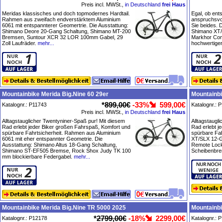
Preis incl. MWSt.,
in Deutschland
frei Haus
Meridas klassisches und doch topmodernes Hardtail.
Egal, ob en
Rahmen aus zweifach endverstärktem Aluminium
anspruchsvol
6061 mit entspannterer Geomertrie. Die Ausstattung:
Sie beides. 
Shimano Deore 20-Gang Schaltung, Shimano MT-200
Shimano XT/
Bremsen, Suntour XCR 32 LOR 100mm Gabel, 29
Markhor Com
Zoll Laufräder.
mehr...
hochwertige
Mountainbike Merida Big.Nine 60 29er
Mountainbi
*
899,00€
-33%
599,00€
Katalognr.: P11743
Katalognr.: 
Preis incl. MWSt.,
in Deutschland
frei Haus
Alltagstauglicher Twentyniner-Spaß pur! Mit diesem
Alltagstaugl
Rad erlebt jeder Biker großen Fahrspaß, Komfort und
Rad erlebt j
spürbare Fahrtsicherheit. Rahmen aus Aluminium
spürbare Fah
6061 mit eher entspannter Geometrie. Die
XT/SLX 12-G
Ausstattung: Shimano Altus 18-Gang Schaltung,
Remote Lock
Shimano ST-EF505 Bremse, Rock Shox Judy TK 100
Scheibenbre
mm blockierbare Federgabel.
mehr...
Mountainbike Merida Big.Nine TR 5000 2025
Mountainbi
*
2799,00€
-18%
2299,00€
Katalognr.: P12178
Katalognr.: 