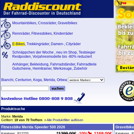
Mountainbikes
,
Crossräder
,
Gravelbikes
Rennräder
,
Fitnessbikes
,
Kinderräder
E-Bikes
,
Trekkingräder
,
Damen-
,
Cityräder
Schnäppchen der Woche
,
neu im Shop
,
Testsieger
Restposten, Vorjahresmodelle bis -80% reduziert
Anhänger
,
Bekleidung
,
Fahrradständer
,
Fahrradteile
Gutscheine
,
Heimtrainer
,
Werkzeuge
,
Zubehör
Bianchi
,
Centurion
,
Koga
,
Merida
,
Orbea
Produktsuche
Marke:
Merida
Gefiltert:
18 von 70 Treffern
»
Alle Produktfilter auflösen
Fitnessbike Merida Speeder 500 2026
Gravelbike
*
1299,00€
-10%
1169,00€
Katalognr.: P12233
Katalognr.: 