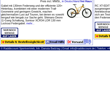
Preis incl. MWSt.,
in Deutschland
frei Haus
Gabel mit 130mm Federweg und der effiziente 120+
RC XT-EDITIO
Hinterbau, kombiniert mit einer modernen Trail-
ausgewogen 
Geometrie und geringem Gewicht, machen
Antriebsstra
gleichermaßen Lust auf Touren, bei denen es sowohl
sich am Tes
bergauf wie bergab zur Sache geht. Shimano Deore
den Federweg
11-Gang Schaltung, Suntour XCR34 LOR 130 mm
Lockout Federgabel.
mehr...
© Raddiscount Sportvertrieb, Inh. Danuta Badziag | Email:
info@raddiscount.de
| Telefon: +