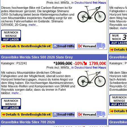
Preis incl. MWSt.,
in Deutschland
frei Haus
Dieses hochwertige Bike mit Carbon-Rahmen ist für
Mit nahezu M
jedes Abenteuer gerüstet. Die langlebige Shimano
Fähigkeiten 
GRX-Schaltung bietet beste Klettereigenschaften und
Horizont hin
vom Mountainbike inspiriertes Handling sorgt für ein
dem Weg hab
sicheres Fahrverhalten im Gelände. Shimano
fette Maxxi
GRX400, 20-Gang.
mehr...
Reynolds sor
bleibst.
mehr.
Gravelbike Merida Silex 500 2026 Slate Grey
Gravelbike
*
1999,00€
-10%
1799,00€
Katalognr.: P12241
Katalognr.: 
Preis incl. MWSt.,
in Deutschland
frei Haus
Mit nahezu Mountainbike-ähnlichen Offroad-
Mit dem Sile
Fähigkeiten und der Möglichkeit, überall sonst dem
Horizont näh
Horizont hinterherzujagen, musst du keine Angst vor
fach-Antrieb
dem Weg haben. Ein hochwertiger Aluminiumrahmen,
Scheibenbre
fette Maxxis-Reifen und Komponenten von SRAM und
Reynolds-G30
Reynolds sorgen dafür, dass du immer in Fahrt
Eventualitäte
bleibst.
mehr...
Gravelbike Merida Silex 700 2026
Gravelbike