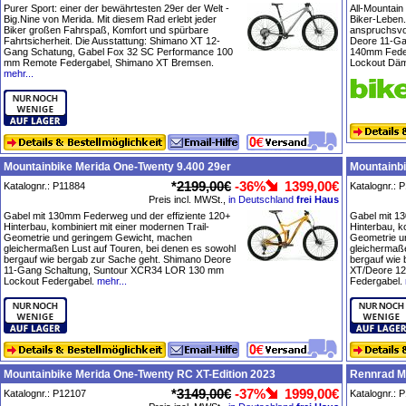
Purer Sport: einer der bewährtesten 29er der Welt -
All-Mountain
Big.Nine von Merida. Mit diesem Rad erlebt jeder
Biker-Leben.
Biker großen Fahrspaß, Komfort und spürbare
anspruchsvol
Fahrtsicherheit. Die Ausstattung: Shimano XT 12-
Deore 11-Ga
Gang Schatung, Gabel Fox 32 SC Performance 100
140mm Feder
mm Remote Federgabel, Shimano XT Bremsen.
Lockout Däm
mehr...
Mountainbike Merida One-Twenty 9.400 29er
Mountainbi
*
2199,00€
-36%
1399,00€
Katalognr.: P11884
Katalognr.: 
Preis incl. MWSt.,
in Deutschland
frei Haus
Gabel mit 130mm Federweg und der effiziente 120+
Gabel mit 1
Hinterbau, kombiniert mit einer modernen Trail-
Hinterbau, k
Geometrie und geringem Gewicht, machen
Geometrie u
gleichermaßen Lust auf Touren, bei denen es sowohl
gleichermaße
bergauf wie bergab zur Sache geht. Shimano Deore
bergauf wie
11-Gang Schaltung, Suntour XCR34 LOR 130 mm
XT/Deore 12
Lockout Federgabel.
mehr...
Federgabel.
Mountainbike Merida One-Twenty RC XT-Edition 2023
Rennrad M
*
3149,00€
-37%
1999,00€
Katalognr.: P12107
Katalognr.: 