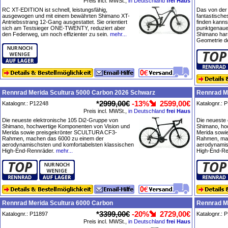
Preis incl. MWSt.,
in Deutschland
frei Haus
RC XT-EDITION ist schnell, leistungsfähig,
Das von der 
ausgewogen und mit einem bewährten Shimano XT-
fantastische
Antriebsstrang 12-Gang ausgestattet. Sie orientiert
finden kanns
sich am Testsieger ONE-TWENTY, reduziert aber
punktgenaue
den Federweg, um noch effizienter zu sein.
mehr...
Shimano har
Geometrie d
Rennrad Merida Scultura 5000 Carbon 2026 Schwarz
Rennrad M
*
2999,00€
-13%
2599,00€
Katalognr.: P12248
Katalognr.: 
Preis incl. MWSt.,
in Deutschland
frei Haus
Die neueste elektronische 105 Di2-Gruppe von
Die neueste
Shimano, hochwertige Komponenten von Vision und
Shimano, ho
Merida sowie preisgekrönter SCULTURA CF3-
Merida sowi
Rahmen, machen das 6000 zu einem der
Rahmen, mac
aerodynamischsten und komfortabelsten klassischen
aerodynamis
High-End-Rennräder.
mehr...
High-End-Re
Rennrad Merida Scultura 6000 Carbon
Rennrad M
*
3399,00€
-20%
2729,00€
Katalognr.: P11897
Katalognr.: 
Preis incl. MWSt.,
in Deutschland
frei Haus