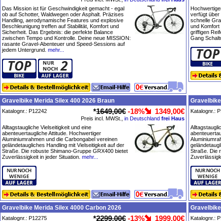
Das Mission ist für Geschwindigkeit gemacht - egal
Hochwertige
ob auf Schotter, Waldwegen oder Asphalt. Präzises
verfügt über 
Handling, aerodynamische Features und explosive
schnelle Gra
Beschleunigung treffen auf Stabilität, Komfort und
und Komfort i
Sicherheit. Das Ergebnis: die perfekte Balance
griffigen Re
zwischen Tempo und Kontrolle. Deine neue MISSION:
Gang Schalt
rasante Gravel-Abenteuer und Speed-Sessions auf
jedem Untergrund.
mehr...
Gravelbike Merida Silex 400 2026 Braun
Gravelbike
*
1649,00€
-18%
1349,00€
Katalognr.: P12242
Katalognr.: 
Preis incl. MWSt.,
in Deutschland
frei Haus
Alltagstaugliche Vielseitigkeit und eine
Alltagstaugli
abenteuertaugliche Attitude. Hochwertiger
abenteuertau
Aluminiumrahmen und die Carbongabel vereinen
Aluminiumra
geländetaugliches Handling mit Vielseitigkeit auf der
geländetaugli
Straße. Die robuste Shimano-Gruppe GRX400 bietet
Straße. Die
Zuverlässigkeit in jeder Situation.
mehr...
Zuverlässigke
Gravelbike Merida Silex 4000 Carbon 2026
Gravelbike
*
2299,00€
-13%
1999,00€
Katalognr.: P12275
Katalognr.: 