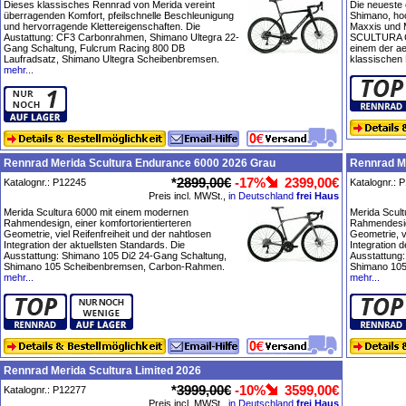
Dieses klassisches Rennrad von Merida vereint
Die neueste
überragenden Komfort, pfeilschnelle Beschleunigung
Shimano, ho
und hervorragende Klettereigenschaften. Die
Maxxis und 
Austattung: CF3 Carbonrahmen, Shimano Ultegra 22-
SCULTURA C
Gang Schaltung, Fulcrum Racing 800 DB
einem der a
Laufradsatz, Shimano Ultegra Scheibenbremsen.
klassischen
mehr...
Rennrad Merida Scultura Endurance 6000 2026 Grau
Rennrad M
*
2899,00€
-17%
2399,00€
Katalognr.: P12245
Katalognr.: 
Preis incl. MWSt.,
in Deutschland
frei Haus
Merida Scultura 6000 mit einem modernen
Merida Scul
Rahmendesign, einer komfortorientierteren
Rahmendesign
Geometrie, viel Reifenfreiheit und der nahtlosen
Geometrie, v
Integration der aktuellsten Standards. Die
Integration d
Ausstattung: Shimano 105 Di2 24-Gang Schaltung,
Ausstattung
Shimano 105 Scheibenbremsen, Carbon-Rahmen.
Shimano 10
mehr...
mehr...
Rennrad Merida Scultura Limited 2026
*
3999,00€
-10%
3599,00€
Katalognr.: P12277
Preis incl. MWSt.,
in Deutschland
frei Haus