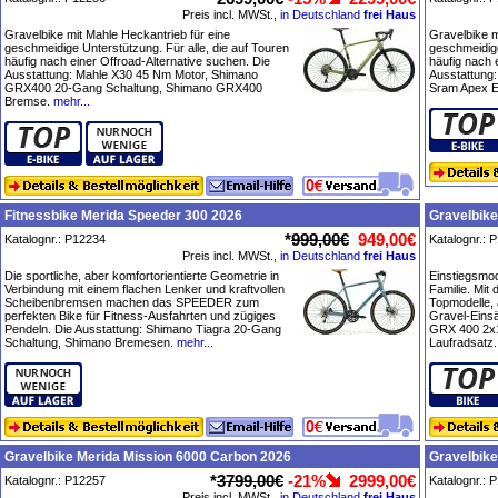
Preis incl. MWSt.,
in Deutschland
frei Haus
Gravelbike mit Mahle Heckantrieb für eine
Gravelbike m
geschmeidige Unterstützung. Für alle, die auf Touren
geschmeidige
häufig nach einer Offroad-Alternative suchen. Die
häufig nach 
Ausstattung: Mahle X30 45 Nm Motor, Shimano
Ausstattung:
GRX400 20-Gang Schaltung, Shimano GRX400
Sram Apex E
Bremse.
mehr...
Fitnessbike Merida Speeder 300 2026
Gravelbike
*
999,00€
949,00€
Katalognr.: P12234
Katalognr.: 
Preis incl. MWSt.,
in Deutschland
frei Haus
Die sportliche, aber komfortorientierte Geometrie in
Einstiegsmo
Verbindung mit einem flachen Lenker und kraftvollen
Familie. Mit
Scheibenbremsen machen das SPEEDER zum
Topmodelle, 
perfekten Bike für Fitness-Ausfahrten und zügiges
Gravel-Eins
Pendeln. Die Ausstattung: Shimano Tiagra 20-Gang
GRX 400 2x
Schaltung, Shimano Bremesen.
mehr...
Laufradsatz.
Gravelbike Merida Mission 6000 Carbon 2026
Gravelbike
*
3799,00€
-21%
2999,00€
Katalognr.: P12257
Katalognr.: 
Preis incl. MWSt.,
in Deutschland
frei Haus