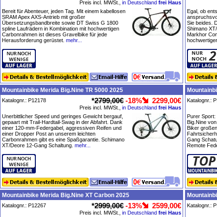
Preis incl. MWSt.,
in Deutschland
frei Haus
Bereit für Abenteuer, jeden Tag. Mit einem kabellosen
Egal, ob en
SRAM Apex AXS-Antrieb mit großer
anspruchsvol
Übersetzungsbandbreite sowie DT Swiss G 1800
Sie beides. 
spline Laufrädern in Kombination mit hochwertigen
Shimano XT/
Carbonrahmen ist dieses Gravelbike für jede
Markhor Com
Herausforderung gerüstet.
mehr...
hochwertige
Mountainbike Merida Big.Nine TR 5000 2025
Mountainbi
*
2799,00€
-18%
2299,00€
Katalognr.: P12178
Katalognr.: 
Preis incl. MWSt.,
in Deutschland
frei Haus
Unerbittlicher Speed und geringes Gewicht bergauf,
Purer Sport:
gepaart mit Trail-Hardtail-Swag in der Abfahrt. Dank
Big.Nine von
einer 120-mm-Federgabel, aggressiven Reifen und
Biker große
einer Dropper Post an unserem leichten
Fahrtsicherh
Carbonrahmen gibt es eine Spaßgarantie. Schimano
Gang Schat
XT/Deore 12-Gang Schaltung.
mehr...
Remote Fede
Mountainbike Merida Big.Nine XT Carbon 2025
Mountainbi
*
2999,00€
-13%
2599,00€
Katalognr.: P12267
Katalognr.: 
Preis incl. MWSt.,
in Deutschland
frei Haus