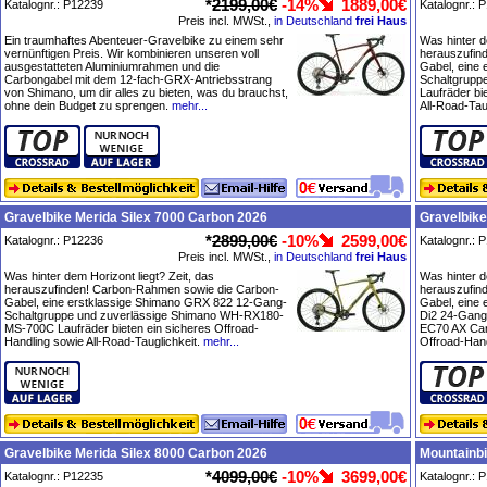
*
2199,00€
-14%
1889,00€
Katalognr.: P12239
Katalognr.: 
Preis incl. MWSt.,
in Deutschland
frei Haus
Ein traumhaftes Abenteuer-Gravelbike zu einem sehr
Was hinter d
vernünftigen Preis. Wir kombinieren unseren voll
herauszufin
ausgestatteten Aluminiumrahmen und die
Gabel, eine
Carbongabel mit dem 12-fach-GRX-Antriebsstrang
Schaltgrupp
von Shimano, um dir alles zu bieten, was du brauchst,
Laufräder bi
ohne dein Budget zu sprengen.
mehr...
All-Road-Tau
Gravelbike Merida Silex 7000 Carbon 2026
Gravelbike
*
2899,00€
-10%
2599,00€
Katalognr.: P12236
Katalognr.: 
Preis incl. MWSt.,
in Deutschland
frei Haus
Was hinter dem Horizont liegt? Zeit, das
Was hinter d
herauszufinden! Carbon-Rahmen sowie die Carbon-
herauszufin
Gabel, eine erstklassige Shimano GRX 822 12-Gang-
Gabel, eine
Schaltgruppe und zuverlässige Shimano WH-RX180-
Di2 24-Gang
MS-700C Laufräder bieten ein sicheres Offroad-
EC70 AX Carb
Handling sowie All-Road-Tauglichkeit.
mehr...
Offroad-Hand
Gravelbike Merida Silex 8000 Carbon 2026
Mountainbi
*
4099,00€
-10%
3699,00€
Katalognr.: P12235
Katalognr.: 