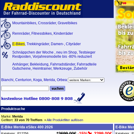
Mountainbikes
,
Crossräder
,
Gravelbikes
Rennräder
,
Fitnessbikes
,
Kinderräder
E-Bikes
,
Trekkingräder
,
Damen-
,
Cityräder
Schnäppchen der Woche
,
neu im Shop
,
Testsieger
Restposten, Vorjahresmodelle bis -80% reduziert
Anhänger
,
Bekleidung
,
Fahrradständer
,
Fahrradteile
Gutscheine
,
Heimtrainer
,
Werkzeuge
,
Zubehör
Bianchi
,
Centurion
,
Koga
,
Merida
,
Orbea
Produktsuche
Marke:
Merida
Gefiltert:
33 von 70 Treffern
»
Alle Produktfilter auflösen
E-Bike Merida eSilex 400 2026
E-Bike Mer
*
2699,00€
-15%
2299,00€
Katalognr.: P12256
Katalognr.: 