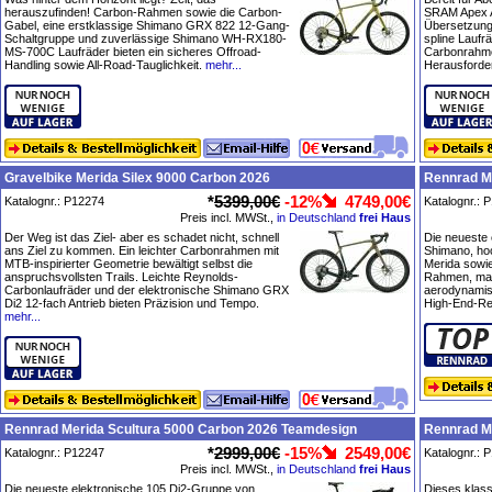
herauszufinden! Carbon-Rahmen sowie die Carbon-
SRAM Apex A
Gabel, eine erstklassige Shimano GRX 822 12-Gang-
Übersetzung
Schaltgruppe und zuverlässige Shimano WH-RX180-
spline Laufr
MS-700C Laufräder bieten ein sicheres Offroad-
Carbonrahmen
Handling sowie All-Road-Tauglichkeit.
mehr...
Herausforder
Gravelbike Merida Silex 9000 Carbon 2026
Rennrad M
*
5399,00€
-12%
4749,00€
Katalognr.: P12274
Katalognr.: 
Preis incl. MWSt.,
in Deutschland
frei Haus
Der Weg ist das Ziel- aber es schadet nicht, schnell
Die neueste
ans Ziel zu kommen. Ein leichter Carbonrahmen mit
Shimano, ho
MTB-inspirierter Geometrie bewältigt selbst die
Merida sowi
anspruchsvollsten Trails. Leichte Reynolds-
Rahmen, mac
Carbonlaufräder und der elektronische Shimano GRX
aerodynamis
Di2 12-fach Antrieb bieten Präzision und Tempo.
High-End-Re
mehr...
Rennrad Merida Scultura 5000 Carbon 2026 Teamdesign
Rennrad M
*
2999,00€
-15%
2549,00€
Katalognr.: P12247
Katalognr.: 
Preis incl. MWSt.,
in Deutschland
frei Haus
Die neueste elektronische 105 Di2-Gruppe von
Dieses klas