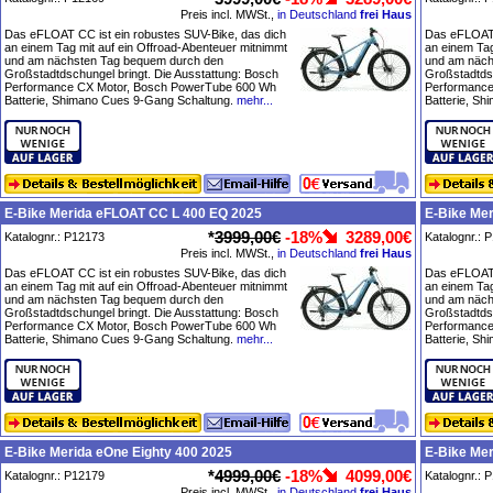
Preis incl. MWSt.,
in Deutschland
frei Haus
Das eFLOAT CC ist ein robustes SUV-Bike, das dich
Das eFLOAT 
an einem Tag mit auf ein Offroad-Abenteuer mitnimmt
an einem Tag
und am nächsten Tag bequem durch den
und am näch
Großstadtdschungel bringt. Die Ausstattung: Bosch
Großstadtdsc
Performance CX Motor, Bosch PowerTube 600 Wh
Performance
Batterie, Shimano Cues 9-Gang Schaltung.
mehr...
Batterie, S
E-Bike Merida eFLOAT CC L 400 EQ 2025
E-Bike Me
*
3999,00€
-18%
3289,00€
Katalognr.: P12173
Katalognr.: 
Preis incl. MWSt.,
in Deutschland
frei Haus
Das eFLOAT CC ist ein robustes SUV-Bike, das dich
Das eFLOAT 
an einem Tag mit auf ein Offroad-Abenteuer mitnimmt
an einem Tag
und am nächsten Tag bequem durch den
und am näch
Großstadtdschungel bringt. Die Ausstattung: Bosch
Großstadtdsc
Performance CX Motor, Bosch PowerTube 600 Wh
Performance
Batterie, Shimano Cues 9-Gang Schaltung.
mehr...
Batterie, S
E-Bike Merida eOne Eighty 400 2025
E-Bike Mer
*
4999,00€
-18%
4099,00€
Katalognr.: P12179
Katalognr.: 
Preis incl. MWSt.,
in Deutschland
frei Haus