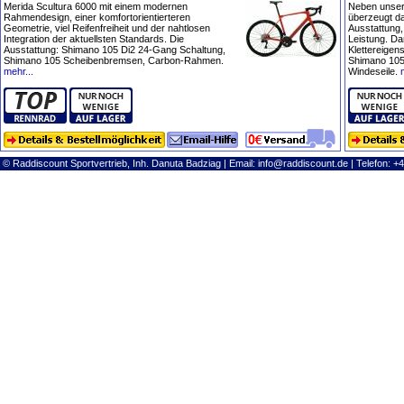
Merida Scultura 6000 mit einem modernen
Neben unser
Rahmendesign, einer komfortorientierteren
überzeugt d
Geometrie, viel Reifenfreiheit und der nahtlosen
Ausstattung,
Integration der aktuellsten Standards. Die
Leistung. D
Ausstattung: Shimano 105 Di2 24-Gang Schaltung,
Klettereigen
Shimano 105 Scheibenbremsen, Carbon-Rahmen.
Shimano 105
mehr...
Windeseile.
© Raddiscount Sportvertrieb, Inh. Danuta Badziag | Email:
info@raddiscount.de
| Telefon: +