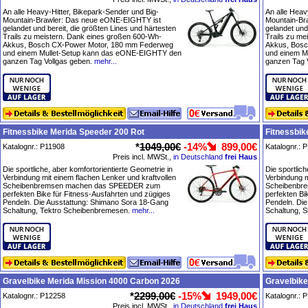
An alle Heavy-Hitter, Bikepark-Sender und Big-
An alle Heav
Mountain-Brawler: Das neue eONE-EIGHTY ist
Mountain-Br
gelandet und bereit, die größten Lines und härtesten
gelandet und
Trails zu meistern. Dank eines großen 600-Wh-
Trails zu me
Akkus, Bosch CX-Power Motor, 180 mm Federweg
Akkus, Bosc
und einem Mullet-Setup kann das eONE-EIGHTY den
und einem M
ganzen Tag Vollgas geben.
mehr...
ganzen Tag 
Fitnessbike Merida Speeder 200 Rot
Fitnessbik
*
1049,00€
-14%
899,00€
Katalognr.: P11908
Katalognr.: 
Preis incl. MWSt.,
in Deutschland
frei Haus
Die sportliche, aber komfortorientierte Geometrie in
Die sportlich
Verbindung mit einem flachen Lenker und kraftvollen
Verbindung m
Scheibenbremsen machen das SPEEDER zum
Scheibenbr
perfekten Bike für Fitness-Ausfahrten und zügiges
perfekten Bi
Pendeln. Die Ausstattung: Shimano Sora 18-Gang
Pendeln. Di
Schaltung, Tektro Scheibenbremesen.
mehr...
Schaltung, 
Gravelbike Merida Mission 4000 Carbon 2026
Gravelbike
*
2299,00€
-15%
1949,00€
Katalognr.: P12258
Katalognr.: 
Preis incl. MWSt.,
in Deutschland
frei Haus