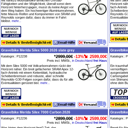
Mit nahezu Mountainbike-ähnlichen Offroad-
Mit dem Sile
Fähigkeiten und der Möglichkeit, überall sonst dem
Horizont näh
Horizont hinterherzujagen, musst du keine Angst vor
fach-Antrieb
dem Weg haben. Ein hochwertiger Aluminiumrahmen,
Scheibenbre
fette Maxxis-Reifen und Komponenten von SRAM und
Reynolds-G30
Reynolds sorgen dafür, dass du immer in Fahrt
Eventualitäte
bleibst.
mehr...
Gravelbike Merida Silex 5000 2026 slate grey
Gravelbike
*
2999,00€
-13%
2599,00€
Katalognr.: P12238
Katalognr.: 
Preis incl. MWSt.,
in Deutschland
frei Haus
Mit dem Silex 5000 mit Vollcarbonrahmen rückt der
Ein traumhaf
Horizont näher. Ein breit gefächerter SRAM Apex 12-
vernünftigen
fach-Antrieb mit einem Kettenblatt, hydraulische
ausgestatte
Scheibenbremsen und robuste, aber schnelle
Carbongabel
Reynolds-G30-Felgen sorgen dafür, dass du für alle
von Shimano,
Eventualitäten gerüstet bist.
mehr...
ohne dein B
Gravelbike Merida Silex 7000 Carbon 2026
Gravelbike
*
2899,00€
-10%
2599,00€
Katalognr.: P12236
Katalognr.: 
Preis incl. MWSt.,
in Deutschland
frei Haus
Was hinter dem Horizont liegt? Zeit, das
Bereit für A