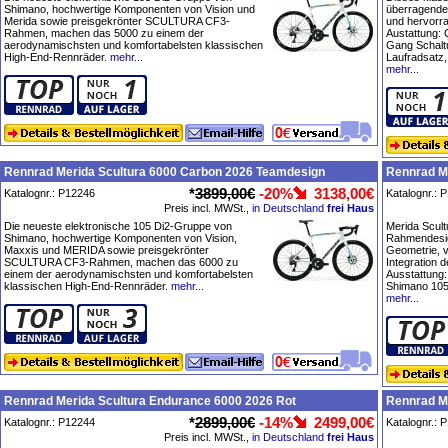
Shimano, hochwertige Komponenten von Vision und
überragenden
Merida sowie preisgekrönter SCULTURA CF3-
und hervorra
Rahmen, machen das 5000 zu einem der
Austattung:
aerodynamischsten und komfortabelsten klassischen
Gang Schalt
High-End-Rennräder.
mehr...
Laufradsatz
mehr...
Rennrad Merida Scultura 6000 Carbon 2026 Teamdesign
Rennrad M
*
3899,00€
-20%
3138,00€
Katalognr.: P12246
Katalognr.: 
Preis incl. MWSt.,
in Deutschland
frei Haus
Die neueste elektronische 105 Di2-Gruppe von
Merida Scul
Shimano, hochwertige Komponenten von Vision,
Rahmendesign
Maxxis und MERIDA sowie preisgekrönter
Geometrie, v
SCULTURA CF3-Rahmen, machen das 6000 zu
Integration d
einem der aerodynamischsten und komfortabelsten
Ausstattung
klassischen High-End-Rennräder.
mehr...
Shimano 10
mehr...
Rennrad Merida Scultura Endurance 6000 2026 Rot
Rennrad Me
*
2899,00€
-14%
2499,00€
Katalognr.: P12244
Katalognr.: 
Preis incl. MWSt.,
in Deutschland
frei Haus