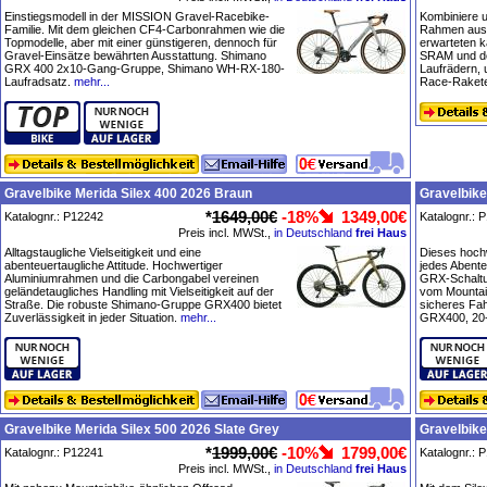
Einstiegsmodell in der MISSION Gravel-Racebike-
Kombiniere 
Familie. Mit dem gleichen CF4-Carbonrahmen wie die
Rahmen aus 
Topmodelle, aber mit einer günstigeren, dennoch für
erwarteten 
Gravel-Einsätze bewährten Ausstattung. Shimano
SRAM und de
GRX 400 2x10-Gang-Gruppe, Shimano WH-RX-180-
Laufrädern,
Laufradsatz.
mehr...
Race-Raket
Gravelbike Merida Silex 400 2026 Braun
Gravelbike
*
1649,00€
-18%
1349,00€
Katalognr.: P12242
Katalognr.: 
Preis incl. MWSt.,
in Deutschland
frei Haus
Alltagstaugliche Vielseitigkeit und eine
Dieses hochw
abenteuertaugliche Attitude. Hochwertiger
jedes Abente
Aluminiumrahmen und die Carbongabel vereinen
GRX-Schaltun
geländetaugliches Handling mit Vielseitigkeit auf der
vom Mountain
Straße. Die robuste Shimano-Gruppe GRX400 bietet
sicheres Fa
Zuverlässigkeit in jeder Situation.
mehr...
GRX400, 20
Gravelbike Merida Silex 500 2026 Slate Grey
Gravelbike
*
1999,00€
-10%
1799,00€
Katalognr.: P12241
Katalognr.: 
Preis incl. MWSt.,
in Deutschland
frei Haus