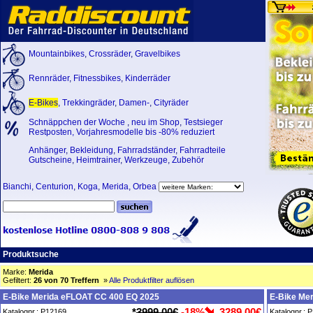
Mountainbikes
,
Crossräder
,
Gravelbikes
Rennräder
,
Fitnessbikes
,
Kinderräder
E-Bikes
,
Trekkingräder
,
Damen-
,
Cityräder
Schnäppchen der Woche
,
neu im Shop
,
Testsieger
Restposten, Vorjahresmodelle bis -80% reduziert
Anhänger
,
Bekleidung
,
Fahrradständer
,
Fahrradteile
Gutscheine
,
Heimtrainer
,
Werkzeuge
,
Zubehör
Bianchi
,
Centurion
,
Koga
,
Merida
,
Orbea
Produktsuche
Marke:
Merida
Gefiltert:
26 von 70 Treffern
»
Alle Produktfilter auflösen
E-Bike Merida eFLOAT CC 400 EQ 2025
E-Bike Me
*
3999,00€
-18%
3289,00€
Katalognr.: P12169
Katalognr.: 