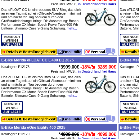
Preis incl. MWSt.,
in Deutschland
frei Haus
Das eFLOAT CC ist ein robustes SUV-Bike, das dich
Das eFLOAT 
an einem Tag mit auf ein Offroad-Abenteuer mitnimmt
an einem Tag
und am nächsten Tag bequem durch den
und am näch
Großstadtdschungel bringt. Die Ausstattung: Bosch
Großstadtdsc
Performance CX Motor, Bosch PowerTube 600 Wh
Performance
Batterie, Shimano Cues 9-Gang Schaltung.
mehr...
Batterie, S
E-Bike Merida eFLOAT CC L 400 EQ 2025
E-Bike Me
*
3999,00€
-18%
3289,00€
Katalognr.: P12173
Katalognr.: 
Preis incl. MWSt.,
in Deutschland
frei Haus
Das eFLOAT CC ist ein robustes SUV-Bike, das dich
Das eFLOAT 
an einem Tag mit auf ein Offroad-Abenteuer mitnimmt
an einem Tag
und am nächsten Tag bequem durch den
und am näch
Großstadtdschungel bringt. Die Ausstattung: Bosch
Großstadtdsc
Performance CX Motor, Bosch PowerTube 600 Wh
Performance
Batterie, Shimano Cues 9-Gang Schaltung.
mehr...
Batterie, S
E-Bike Merida eOne Eighty 400 2025
E-Bike Mer
*
4999,00€
-18%
4099,00€
Katalognr.: P12179
Katalognr.: 
Preis incl. MWSt.,
in Deutschland
frei Haus