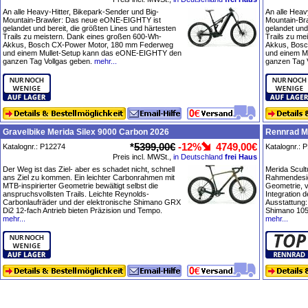
An alle Heavy-Hitter, Bikepark-Sender und Big-
An alle Heav
Mountain-Brawler: Das neue eONE-EIGHTY ist
Mountain-Br
gelandet und bereit, die größten Lines und härtesten
gelandet und
Trails zu meistern. Dank eines großen 600-Wh-
Trails zu me
Akkus, Bosch CX-Power Motor, 180 mm Federweg
Akkus, Bosc
und einem Mullet-Setup kann das eONE-EIGHTY den
und einem M
ganzen Tag Vollgas geben.
mehr...
ganzen Tag 
Gravelbike Merida Silex 9000 Carbon 2026
Rennrad M
*
5399,00€
-12%
4749,00€
Katalognr.: P12274
Katalognr.: 
Preis incl. MWSt.,
in Deutschland
frei Haus
Der Weg ist das Ziel- aber es schadet nicht, schnell
Merida Scul
ans Ziel zu kommen. Ein leichter Carbonrahmen mit
Rahmendesign
MTB-inspirierter Geometrie bewältigt selbst die
Geometrie, v
anspruchsvollsten Trails. Leichte Reynolds-
Integration d
Carbonlaufräder und der elektronische Shimano GRX
Ausstattung
Di2 12-fach Antrieb bieten Präzision und Tempo.
Shimano 10
mehr...
mehr...