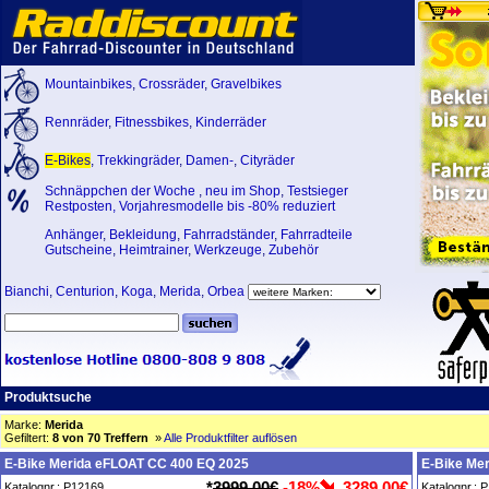
Mountainbikes
,
Crossräder
,
Gravelbikes
Rennräder
,
Fitnessbikes
,
Kinderräder
E-Bikes
,
Trekkingräder
,
Damen-
,
Cityräder
Schnäppchen der Woche
,
neu im Shop
,
Testsieger
Restposten, Vorjahresmodelle bis -80% reduziert
Anhänger
,
Bekleidung
,
Fahrradständer
,
Fahrradteile
Gutscheine
,
Heimtrainer
,
Werkzeuge
,
Zubehör
Bianchi
,
Centurion
,
Koga
,
Merida
,
Orbea
Produktsuche
Marke:
Merida
Gefiltert:
8 von 70 Treffern
»
Alle Produktfilter auflösen
E-Bike Merida eFLOAT CC 400 EQ 2025
E-Bike Me
*
3999,00€
-18%
3289,00€
Katalognr.: P12169
Katalognr.: 