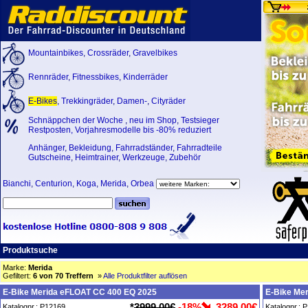
Mountainbikes
,
Crossräder
,
Gravelbikes
Rennräder
,
Fitnessbikes
,
Kinderräder
E-Bikes
,
Trekkingräder
,
Damen-
,
Cityräder
Schnäppchen der Woche
,
neu im Shop
,
Testsieger
Restposten, Vorjahresmodelle bis -80% reduziert
Anhänger
,
Bekleidung
,
Fahrradständer
,
Fahrradteile
Gutscheine
,
Heimtrainer
,
Werkzeuge
,
Zubehör
Bianchi
,
Centurion
,
Koga
,
Merida
,
Orbea
Produktsuche
Marke:
Merida
Gefiltert:
6 von 70 Treffern
»
Alle Produktfilter auflösen
E-Bike Merida eFLOAT CC 400 EQ 2025
E-Bike Me
*
3999,00€
-18%
3289,00€
Katalognr.: P12169
Katalognr.: 