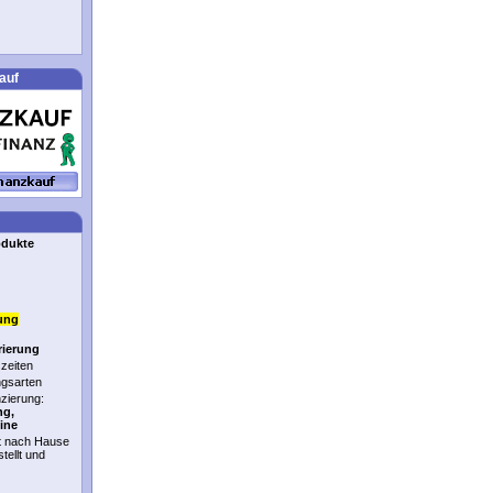
auf
odukte
ung
rierung
zeiten
ngsarten
nzierung:
ng,
ine
t nach Hause
stellt und