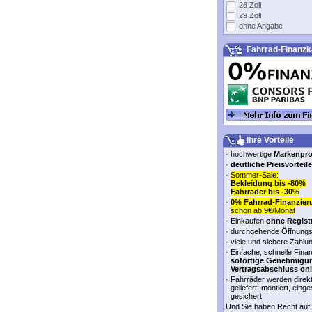
28 Zoll
29 Zoll
ohne Angabe
Fahrrad-Finanzk
Ihre Vorteile
·
hochwertige
Markenpr
·
deutliche Preisvorteile
·
Sommer-Sale:
Bekleidung bis -80%
Fahrräder bis -30%
·
0% Fahrrad-Finanzier
schon ab 9€/Monat
·
Einkaufen
ohne Regist
·
durchgehende Öffnungs
·
viele und sichere Zahlu
·
Einfache, schnelle Fina
sofortige Genehmigu
Vertragsabschluss onl
·
Fahrräder werden direk
geliefert: montiert, einge
gesichert
Und Sie haben Recht auf: