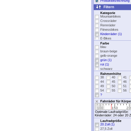
Produktbezeichnung
Filtern
Kategorie
Mountainbikes
Crossräder
Rennräder
Fitnessbikes
Kinderräder (1)
E-Bikes
Sportbekleidung
Farbe
blau
Fahrradteile
braun-beige
Fahrradzubehör
gelb-orange
grün (1)
rot (1)
schwarz
silber-grau
Rahmenhöhe
38
40
41
weiß
44
45
46
ohne Angabe
49
50
51
54
55
56
?
Fahrräder für Körp
Optimale Laufradgröße:
Kinderräder: 24 oder 20 Z
Laufradgröße
20 Zoll (1)
27,5 Zoll