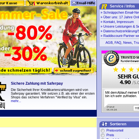
Service / Infos
»
Schnäppchen Email-New
»
Über uns: 17 Jahre Onl
»
Kontakt, Impressum
»
Unsere Leistungen & S
»
Datenschutzerklärung/S
»
Raddiscount-Partner w
AGB
,
FAQ
,
News
,
Tru
Sichere Zahlung mit Saferpay
Die Sicherheit Ihrer Kreditkartenzahlungen wird von
Saferpay garantiert. Wir setzen z.B. als einer der ersten
Shops das sichere Verfahren "Verified by Visa" ein.
mehr...
Sortieren
Preisvorteil
Preis