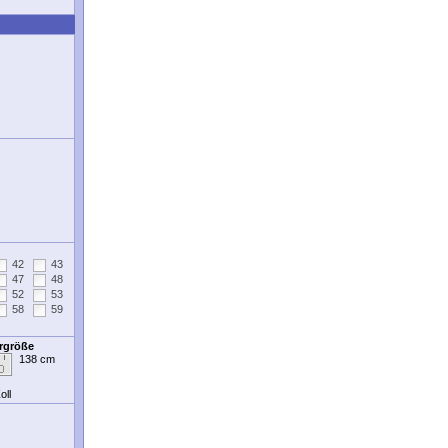
42
43
47
48
52
53
58
59
ergröße
138 cm
oll