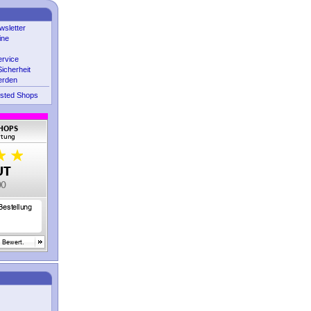
sletter
ine
ervice
icherheit
erden
sted Shops