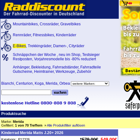
Mountainbikes
,
Crossräder
,
Gravelbikes
Rennräder
,
Fitnessbikes
,
Kinderräder
E-Bikes
,
Trekkingräder
,
Damen-
,
Cityräder
Schnäppchen der Woche
,
neu im Shop
,
Testsieger
Restposten, Vorjahresmodelle bis -80% reduziert
Anhänger
,
Bekleidung
,
Fahrradständer
,
Fahrradteile
Gutscheine
,
Heimtrainer
,
Werkzeuge
,
Zubehör
Bianchi
,
Centurion
,
Koga
,
Merida
,
Orbea
Produktsuche
Marke:
Merida
Gefiltert:
1 von 70 Treffern
»
Alle Produktfilter auflösen
Kinderrad Merida Matts J.20+ 2026
*
579,00€
549,00€
Katalognr.: P12326