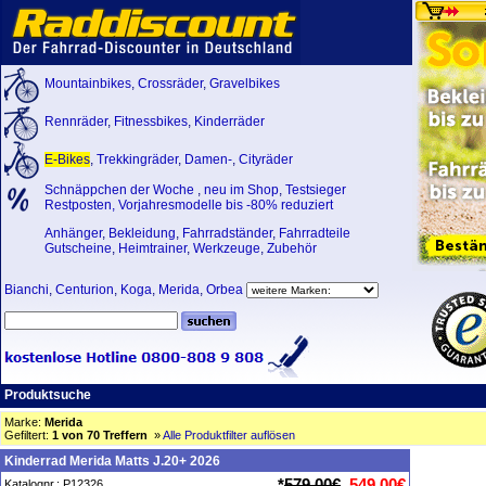
Mountainbikes
,
Crossräder
,
Gravelbikes
Rennräder
,
Fitnessbikes
,
Kinderräder
E-Bikes
,
Trekkingräder
,
Damen-
,
Cityräder
Schnäppchen der Woche
,
neu im Shop
,
Testsieger
Restposten, Vorjahresmodelle bis -80% reduziert
Anhänger
,
Bekleidung
,
Fahrradständer
,
Fahrradteile
Gutscheine
,
Heimtrainer
,
Werkzeuge
,
Zubehör
Bianchi
,
Centurion
,
Koga
,
Merida
,
Orbea
Produktsuche
Marke:
Merida
Gefiltert:
1 von 70 Treffern
»
Alle Produktfilter auflösen
Kinderrad Merida Matts J.20+ 2026
*
579,00€
549,00€
Katalognr.: P12326