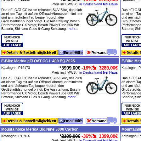
Preis incl. MWSt.,
in Deutschland
frei Haus
Das eFLOAT CC ist ein robustes SUV-Bike, das dich
Das eFLOAT 
an einem Tag mit auf ein Offroad-Abenteuer mitnimmt
an einem Tag
und am nächsten Tag bequem durch den
und am näch
Großstadtdschungel bringt. Die Ausstattung: Bosch
Großstadtdsc
Performance CX Motor, Bosch PowerTube 600 Wh
Performance
Batterie, Shimano Cues 9-Gang Schaltung.
mehr...
Batterie, S
E-Bike Merida eFLOAT CC L 400 EQ 2025
E-Bike Me
*
3999,00€
-18%
3289,00€
Katalognr.: P12173
Katalognr.: 
Preis incl. MWSt.,
in Deutschland
frei Haus
Das eFLOAT CC ist ein robustes SUV-Bike, das dich
Das eFLOAT 
an einem Tag mit auf ein Offroad-Abenteuer mitnimmt
an einem Tag
und am nächsten Tag bequem durch den
und am näch
Großstadtdschungel bringt. Die Ausstattung: Bosch
Großstadtdsc
Performance CX Motor, Bosch PowerTube 600 Wh
Performance
Batterie, Shimano Cues 9-Gang Schaltung.
mehr...
Batterie, S
Mountainbike Merida Big.Nine 3000 Carbon
Mountainbi
*
2199,00€
-36%
1399,00€
Katalognr.: P11914
Katalognr.: 
Preis incl. MWSt.,
in Deutschland
frei Haus