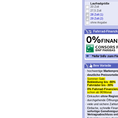
Laufradgröße
20 Zoll
27,5 Zoll
28 Zoll (1)
29 Zoll (2)
ohne Angabe
Fahrrad-Finanzk
Ihre Vorteile
·
hochwertige
Markenpr
·
deutliche Preisvorteile
·
Sommer-Sale:
Bekleidung bis -80%
Fahrräder bis -30%
·
0% Fahrrad-Finanzier
schon ab 9€/Monat
·
Einkaufen
ohne Regist
·
durchgehende Öffnungs
·
viele und sichere Zahlu
·
Einfache, schnelle Fina
sofortige Genehmigu
Vertragsabschluss onl