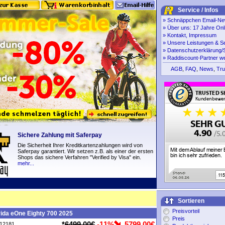
Service / Infos
»
Schnäppchen Email-New
»
Über uns: 17 Jahre Onl
»
Kontakt, Impressum
»
Unsere Leistungen & S
»
Datenschutzerklärung/S
»
Raddiscount-Partner w
AGB
,
FAQ
,
News
,
Tru
Sichere Zahlung mit Saferpay
Die Sicherheit Ihrer Kreditkartenzahlungen wird von
Saferpay garantiert. Wir setzen z.B. als einer der ersten
Shops das sichere Verfahren "Verified by Visa" ein.
mehr...
Sortieren
Preisvorteil
ida eOne Eighty 700 2025
Preis
*
6499,00€
-11%
5799,00€
P12181