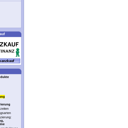
auf
odukte
ung
rierung
zeiten
ngsarten
nzierung:
ng,
ine