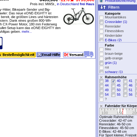
Produktbezeichnung
Preis incl. MWSt.,
in Deutschland
frei Haus
Filtern
y-Hitter, Bikepark-Sender und Big-
awler: Das neue eONE-EIGHTY ist
Kategorie
 bereit, die größten Lines und härtesten
Mountainbikes
istern. Dank eines großen 800-Wh-
Crossräder (1)
h CX-Power Motor, 180 mm Federweg
Rennräder
ullet-Setup kann das eONE-EIGHTY den
Fitnessbikes
Vollgas geben.
mehr...
Kinderräder
E-Bikes (2)
Sportbekleidung
Farbe
blau
Fahrradteile
braun-beige
Fahrradzubehör
gelb-orange
grün (1)
rot
schwarz (1)
silber-grau (2)
Rahmenhöhe
38
40
41
weiß
44
45
46
ohne Angabe
49
50
51
54
55
56
?
Fahrräder für Körp
Optimale Rahmenhöhe:
Crossräder:
42-47 cm
Rennräder:
46-50 cm
Fitnessbikes:
45-50 cm
E-Bikes:
42-48 cm
Für Sport kleiner, Freizei