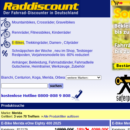
Mountainbikes
,
Crossräder
,
Gravelbikes
Rennräder
,
Fitnessbikes
,
Kinderräder
E-Bikes
,
Trekkingräder
,
Damen-
,
Cityräder
Schnäppchen der Woche
,
neu im Shop
,
Testsieger
Restposten, Vorjahresmodelle bis -80% reduziert
Anhänger
,
Bekleidung
,
Fahrradständer
,
Fahrradteile
Gutscheine
,
Heimtrainer
,
Werkzeuge
,
Zubehör
Bianchi
,
Centurion
,
Koga
,
Merida
,
Orbea
Produktsuche
Marke:
Merida
Gefiltert:
3 von 70 Treffern
»
Alle Produktfilter auflösen
E-Bike Merida eOne Eighty 400 2025
E-Bike Mer
*
4999,00€
-18%
4099,00€
Katalognr.: P12179
Katalognr.: 