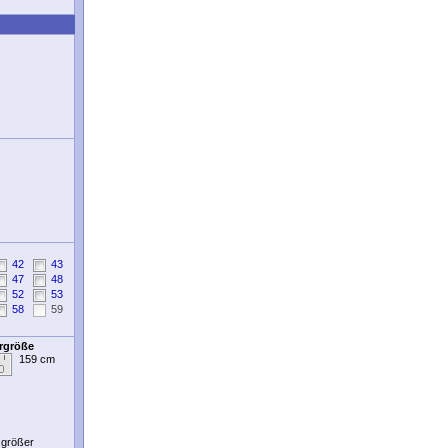
42
43
47
48
52
53
58
59
ergröße
159 cm
t größer