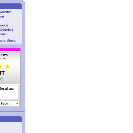
sletter
ine
ervice
icherheit
erden
sted Shops