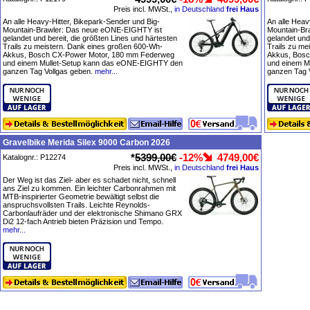
Preis incl. MWSt.,
in Deutschland
frei Haus
An alle Heavy-Hitter, Bikepark-Sender und Big-
An alle Heav
Mountain-Brawler: Das neue eONE-EIGHTY ist
Mountain-Br
gelandet und bereit, die größten Lines und härtesten
gelandet und
Trails zu meistern. Dank eines großen 600-Wh-
Trails zu me
Akkus, Bosch CX-Power Motor, 180 mm Federweg
Akkus, Bosc
und einem Mullet-Setup kann das eONE-EIGHTY den
und einem M
ganzen Tag Vollgas geben.
mehr...
ganzen Tag 
Gravelbike Merida Silex 9000 Carbon 2026
*
5399,00€
-12%
4749,00€
Katalognr.: P12274
Preis incl. MWSt.,
in Deutschland
frei Haus
Der Weg ist das Ziel- aber es schadet nicht, schnell
ans Ziel zu kommen. Ein leichter Carbonrahmen mit
MTB-inspirierter Geometrie bewältigt selbst die
anspruchsvollsten Trails. Leichte Reynolds-
Carbonlaufräder und der elektronische Shimano GRX
Di2 12-fach Antrieb bieten Präzision und Tempo.
mehr...