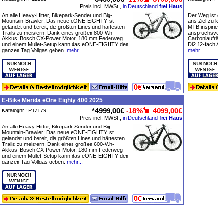
Preis incl. MWSt.,
in Deutschland
frei Haus
An alle Heavy-Hitter, Bikepark-Sender und Big-
Der Weg ist 
Mountain-Brawler: Das neue eONE-EIGHTY ist
ans Ziel zu 
gelandet und bereit, die größten Lines und härtesten
MTB-inspirie
Trails zu meistern. Dank eines großen 800-Wh-
anspruchsvol
Akkus, Bosch CX-Power Motor, 180 mm Federweg
Carbonlaufr
und einem Mullet-Setup kann das eONE-EIGHTY den
Di2 12-fach 
ganzen Tag Vollgas geben.
mehr...
mehr...
E-Bike Merida eOne Eighty 400 2025
*
4999,00€
-18%
4099,00€
Katalognr.: P12179
Preis incl. MWSt.,
in Deutschland
frei Haus
An alle Heavy-Hitter, Bikepark-Sender und Big-
Mountain-Brawler: Das neue eONE-EIGHTY ist
gelandet und bereit, die größten Lines und härtesten
Trails zu meistern. Dank eines großen 600-Wh-
Akkus, Bosch CX-Power Motor, 180 mm Federweg
und einem Mullet-Setup kann das eONE-EIGHTY den
ganzen Tag Vollgas geben.
mehr...