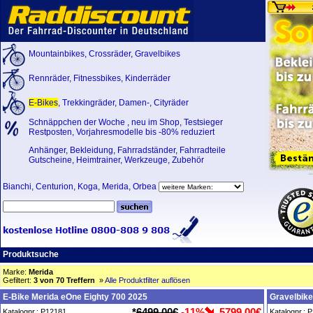
Mountainbikes
,
Crossräder
,
Gravelbikes
Rennräder
,
Fitnessbikes
,
Kinderräder
E-Bikes
,
Trekkingräder
,
Damen-
,
Cityräder
Schnäppchen der Woche
,
neu im Shop
,
Testsieger
Restposten, Vorjahresmodelle bis -80% reduziert
Anhänger
,
Bekleidung
,
Fahrradständer
,
Fahrradteile
Gutscheine
,
Heimtrainer
,
Werkzeuge
,
Zubehör
Bianchi
,
Centurion
,
Koga
,
Merida
,
Orbea
Produktsuche
Marke:
Merida
Gefiltert:
3 von 70 Treffern
»
Alle Produktfilter auflösen
E-Bike Merida eOne Eighty 700 2025
Gravelbike
*
6499,00€
-11%
5799,00€
Katalognr.: P12181
Katalognr.: 