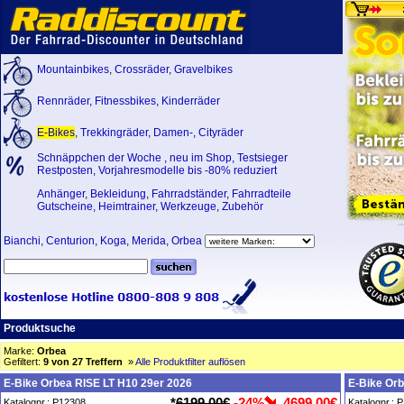
Mountainbikes
,
Crossräder
,
Gravelbikes
Rennräder
,
Fitnessbikes
,
Kinderräder
E-Bikes
,
Trekkingräder
,
Damen-
,
Cityräder
Schnäppchen der Woche
,
neu im Shop
,
Testsieger
Restposten, Vorjahresmodelle bis -80% reduziert
Anhänger
,
Bekleidung
,
Fahrradständer
,
Fahrradteile
Gutscheine
,
Heimtrainer
,
Werkzeuge
,
Zubehör
Bianchi
,
Centurion
,
Koga
,
Merida
,
Orbea
Produktsuche
Marke:
Orbea
Gefiltert:
9 von 27 Treffern
»
Alle Produktfilter auflösen
E-Bike Orbea RISE LT H10 29er 2026
E-Bike Orb
*
6199,00€
-24%
4699,00€
Katalognr.: P12308
Katalognr.: 