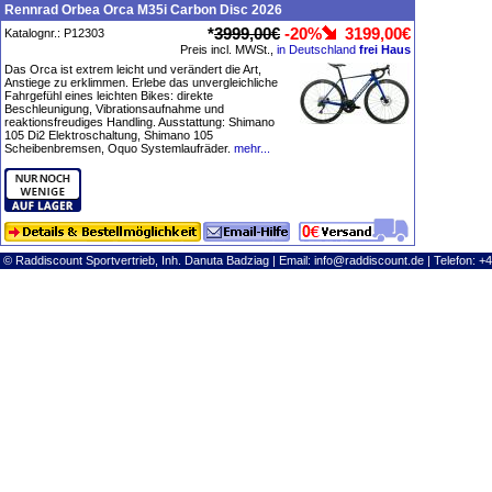
Rennrad Orbea Orca M35i Carbon Disc 2026
*
3999,00€
-20%
3199,00€
Katalognr.: P12303
Preis incl. MWSt.,
in Deutschland
frei Haus
Das Orca ist extrem leicht und verändert die Art,
Anstiege zu erklimmen. Erlebe das unvergleichliche
Fahrgefühl eines leichten Bikes: direkte
Beschleunigung, Vibrationsaufnahme und
reaktionsfreudiges Handling. Ausstattung: Shimano
105 Di2 Elektroschaltung, Shimano 105
Scheibenbremsen, Oquo Systemlaufräder.
mehr...
© Raddiscount Sportvertrieb, Inh. Danuta Badziag | Email:
info@raddiscount.de
| Telefon: +