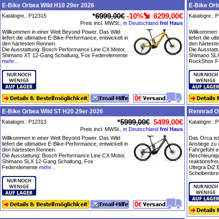
E-Bike Orbea Wild H10 29er 2026
E-Bike Orb
*
6999,00€
-10%
6299,00€
Katalognr.: P12315
Katalognr.: 
Preis incl. MWSt.,
in Deutschland
frei Haus
Willkommen in einer Welt Beyond Power. Das Wild
Willkommen i
liefert die ultimative E-Bike-Performance, entwickelt in
liefert die u
den härtesten Rennen.
den härtest
Die Ausstattung: Bosch Performance Line CX Motor,
Die Ausstatt
Shimano XT 12-Gang Schaltung, Fox Federelemente
Shimano SLX
mehr...
RockShox F
E-Bike Orbea Wild ST H20 29er 2026
Rennrad O
*
5999,00€
5499,00€
Katalognr.: P12313
Katalognr.: 
Preis incl. MWSt.,
in Deutschland
frei Haus
Willkommen in einer Welt Beyond Power. Das Wild
Das Orca ist
liefert die ultimative E-Bike-Performance, entwickelt in
Anstiege zu 
den härtesten Rennen.
Fahrgefühl ei
Die Ausstattung: Bosch Performance Line CX Motor,
Beschleunig
Shimano SLX 12-Gang Schaltung, Fox
reaktionsfre
Federelemente
mehr...
Ultegra Di2 
Scheibenbre