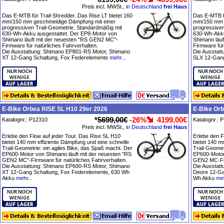
Preis incl. MWSt.,
in Deutschland
frei Haus
Das E-MTB für Trail-Shredder. Das Rise LT bietet 160
Das E-MTB fü
mm/150 mm geschmeidige Dämpfung mit einer
mm/150 mm g
progressiven Trail-Geometrie. Standardmäßig mit
progressiven
630-Wh-Akku ausgestattet. Der EP8-Motor von
630-Wh-Akku
Shimano läuft mit der neuesten "RS GEN2 MC"-
Shimano läu
Firmware für natürliches Fahrverhalten.
Firmware für
Die Ausstattung: Shimano EP801-RS Motor, Shimano
Die Ausstat
XT 12-Gang Schaltung, Fox Federelemente
mehr...
SLX 12-Gang
E-Bike Orbea RISE SL H10 29er 2026
E-Bike Or
*
5699,00€
-26%
4199,00€
Katalognr.: P12310
Katalognr.: 
Preis incl. MWSt.,
in Deutschland
frei Haus
Erlebe den Flow auf jeder Tour. Das Rise SL H10
Erlebe den F
bietet 140 mm effiziente Dämpfung und eine schnelle
bietet 140 m
Trail-Geometrie: ein agiles Bike, das Spaß macht. Der
Trail-Geomet
EP600-Motor von Shimano läuft mit der neuesten "RS
EP600-Motor
GEN2 MC"-Firmware für natürliches Fahrverhalten.
GEN2 MC-Fir
Die Ausstattung: Shimano EP600-RS Motor, Shimano
Die Ausstat
XT 12-Gang Schaltung, Fox Federelemente, 630 Wh
Deore 12-Ga
Akku
mehr...
Wh Akku
meh