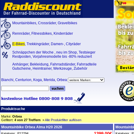
Mountainbikes
,
Crossräder
,
Gravelbikes
Rennräder
,
Fitnessbikes
,
Kinderräder
E-Bikes
,
Trekkingräder
,
Damen-
,
Cityräder
Schnäppchen der Woche
,
neu im Shop
,
Testsieger
Restposten, Vorjahresmodelle bis -80% reduziert
Anhänger
,
Bekleidung
,
Fahrradständer
,
Fahrradteile
Gutscheine
,
Heimtrainer
,
Werkzeuge
,
Zubehör
Bianchi
,
Centurion
,
Koga
,
Merida
,
Orbea
Produktsuche
Marke:
Orbea
Gefiltert:
4 von 27 Treffern
»
Alle Produktfilter auflösen
Mountainbike Orbea Alma H20 2026
Mountainb
1399,00€
Katalognr.: P12294
Katalognr.: 