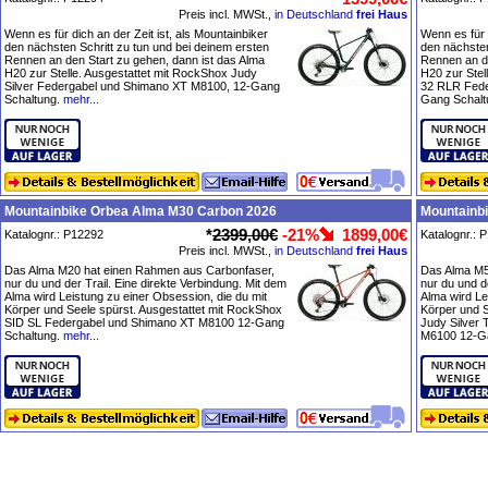
Preis incl. MWSt.,
in Deutschland
frei Haus
Wenn es für dich an der Zeit ist, als Mountainbiker
Wenn es für d
den nächsten Schritt zu tun und bei deinem ersten
den nächsten
Rennen an den Start zu gehen, dann ist das Alma
Rennen an de
H20 zur Stelle. Ausgestattet mit RockShox Judy
H20 zur Stel
Silver Federgabel und Shimano XT M8100, 12-Gang
32 RLR Fede
Schaltung.
mehr...
Gang Schalt
Mountainbike Orbea Alma M30 Carbon 2026
Mountainb
*
2399,00€
-21%
1899,00€
Katalognr.: P12292
Katalognr.: 
Preis incl. MWSt.,
in Deutschland
frei Haus
Das Alma M20 hat einen Rahmen aus Carbonfaser,
Das Alma M5
nur du und der Trail. Eine direkte Verbindung. Mit dem
nur du und d
Alma wird Leistung zu einer Obsession, die du mit
Alma wird Le
Körper und Seele spürst. Ausgestattet mit RockShox
Körper und S
SID SL Federgabel und Shimano XT M8100 12-Gang
Judy Silver
Schaltung.
mehr...
M6100 12-Ga