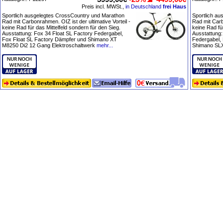
Preis incl. MWSt.,
in Deutschland
frei Haus
Sportlich ausgelegtes CrossCountry und Marathon
Sportlich a
Rad mit Carbonrahmen. OIZ ist der ultimative Vorteil -
Rad mit Carb
keine Rad für das Mittelfeld sondern für den Sieg.
keine Rad für
Ausstattung: Fox 34 Float SL Factory Federgabel,
Ausstattung
Fox Float SL Factory Dämpfer und Shimano XT
Federgabel,
M8250 Di2 12 Gang Elektroschaltwerk
mehr...
Shimano SLX