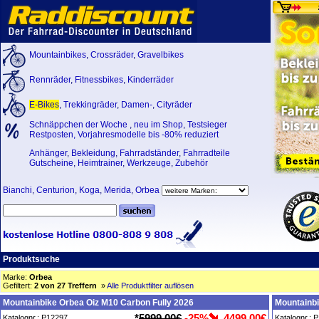
Mountainbikes
,
Crossräder
,
Gravelbikes
Rennräder
,
Fitnessbikes
,
Kinderräder
E-Bikes
,
Trekkingräder
,
Damen-
,
Cityräder
Schnäppchen der Woche
,
neu im Shop
,
Testsieger
Restposten, Vorjahresmodelle bis -80% reduziert
Anhänger
,
Bekleidung
,
Fahrradständer
,
Fahrradteile
Gutscheine
,
Heimtrainer
,
Werkzeuge
,
Zubehör
Bianchi
,
Centurion
,
Koga
,
Merida
,
Orbea
Produktsuche
Marke:
Orbea
Gefiltert:
2 von 27 Treffern
»
Alle Produktfilter auflösen
Mountainbike Orbea Oiz M10 Carbon Fully 2026
Mountainbi
*
5999,00€
-25%
4499,00€
Katalognr.: P12297
Katalognr.: 