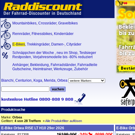
Mountainbikes
,
Crossräder
,
Gravelbikes
Rennräder
,
Fitnessbikes
,
Kinderräder
E-Bikes
,
Trekkingräder
,
Damen-
,
Cityräder
Schnäppchen der Woche
,
neu im Shop
,
Testsieger
Restposten, Vorjahresmodelle bis -80% reduziert
Anhänger
,
Bekleidung
,
Fahrradständer
,
Fahrradteile
Gutscheine
,
Heimtrainer
,
Werkzeuge
,
Zubehör
Bianchi
,
Centurion
,
Koga
,
Merida
,
Orbea
Produktsuche
Marke:
Orbea
Gefiltert:
4 von 28 Treffern
»
Alle Produktfilter auflösen
E-Bike Orbea RISE LT H10 29er 2026
E-Bike Orb
*
6199,00€
-24%
4699,00€
Katalognr.: P12308
Katalognr.: 