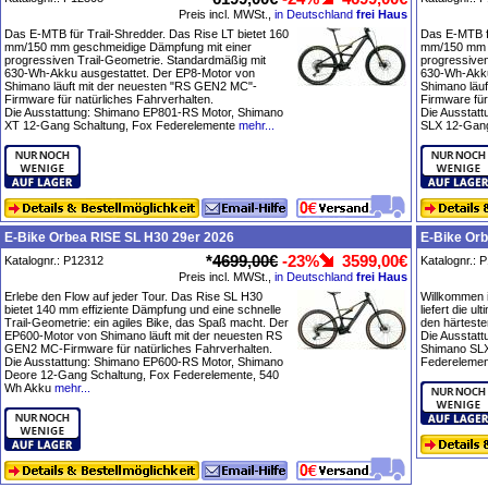
Preis incl. MWSt.,
in Deutschland
frei Haus
Das E-MTB für Trail-Shredder. Das Rise LT bietet 160
Das E-MTB fü
mm/150 mm geschmeidige Dämpfung mit einer
mm/150 mm g
progressiven Trail-Geometrie. Standardmäßig mit
progressiven
630-Wh-Akku ausgestattet. Der EP8-Motor von
630-Wh-Akku
Shimano läuft mit der neuesten "RS GEN2 MC"-
Shimano läu
Firmware für natürliches Fahrverhalten.
Firmware für
Die Ausstattung: Shimano EP801-RS Motor, Shimano
Die Ausstat
XT 12-Gang Schaltung, Fox Federelemente
mehr...
SLX 12-Gang
E-Bike Orbea RISE SL H30 29er 2026
E-Bike Orb
*
4699,00€
-23%
3599,00€
Katalognr.: P12312
Katalognr.: 
Preis incl. MWSt.,
in Deutschland
frei Haus
Erlebe den Flow auf jeder Tour. Das Rise SL H30
Willkommen i
bietet 140 mm effiziente Dämpfung und eine schnelle
liefert die u
Trail-Geometrie: ein agiles Bike, das Spaß macht. Der
den härtest
EP600-Motor von Shimano läuft mit der neuesten RS
Die Ausstatt
GEN2 MC-Firmware für natürliches Fahrverhalten.
Shimano SLX
Die Ausstattung: Shimano EP600-RS Motor, Shimano
Federelemen
Deore 12-Gang Schaltung, Fox Federelemente, 540
Wh Akku
mehr...