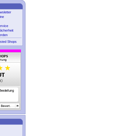
sletter
ine
ervice
icherheit
erden
sted Shops