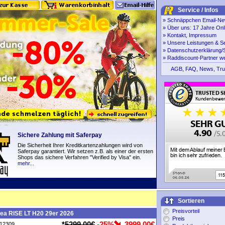
Service / Infos
»
Schnäppchen Email-New
»
Über uns: 17 Jahre Onl
»
Kontakt, Impressum
»
Unsere Leistungen & S
»
Datenschutzerklärung/S
»
Raddiscount-Partner w
AGB
,
FAQ
,
News
,
Tru
Sichere Zahlung mit Saferpay
Die Sicherheit Ihrer Kreditkartenzahlungen wird von
Saferpay garantiert. Wir setzen z.B. als einer der ersten
Shops das sichere Verfahren "Verified by Visa" ein.
mehr...
Sortieren
Preisvorteil
ea RISE LT H20 29er 2026
Preis
*
5299,00€
-25%
3999,00€
P12309