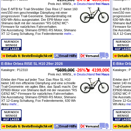
Preis incl. MWSt.,
in Deutschland
frei Haus
Das E-MTB für Trail-Shredder. Das Rise LT bietet 160
Das E-MTB fü
mm/150 mm geschmeidige Dämpfung mit einer
mm/150 mm g
progressiven Trail-Geometrie. Standardmäßig mit
progressiven
630-Wh-Akku ausgestattet. Der EP8-Motor von
630-Wh-Akku
Shimano läuft mit der neuesten "RS GEN2 MC"-
Shimano läu
Firmware für natürliches Fahrverhalten.
Firmware für
Die Ausstattung: Shimano EP801-RS Motor, Shimano
Die Ausstat
XT 12-Gang Schaltung, Fox Federelemente
mehr...
SLX 12-Gang
E-Bike Orbea RISE SL H10 29er 2026
E-Bike Or
*
5699,00€
-26%
4199,00€
Katalognr.: P12310
Katalognr.: 
Preis incl. MWSt.,
in Deutschland
frei Haus
Erlebe den Flow auf jeder Tour. Das Rise SL H10
Erlebe den F
bietet 140 mm effiziente Dämpfung und eine schnelle
bietet 140 m
Trail-Geometrie: ein agiles Bike, das Spaß macht. Der
Trail-Geomet
EP600-Motor von Shimano läuft mit der neuesten "RS
EP600-Motor
GEN2 MC"-Firmware für natürliches Fahrverhalten.
GEN2 MC-Fir
Die Ausstattung: Shimano EP600-RS Motor, Shimano
Die Ausstat
XT 12-Gang Schaltung, Fox Federelemente, 630 Wh
Deore 12-Ga
Akku
mehr...
Wh Akku
meh