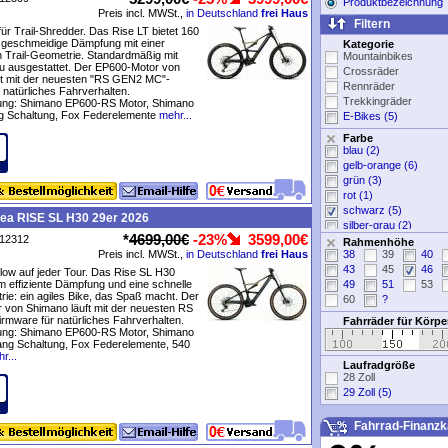
Produktbezeichnung
Preis incl. MWSt.,
in Deutschland
frei Haus
Filtern
r Trail-Shredder. Das Rise LT bietet 160
eschmeidige Dämpfung mit einer
Kategorie
 Trail-Geometrie. Standardmäßig mit
Mountainbikes
 ausgestattet. Der EP600-Motor von
Crossräder
ft mit der neuesten "RS GEN2 MC"-
Rennräder
 natürliches Fahrverhalten.
Trekkingräder
tung: Shimano EP600-RS Motor, Shimano
 Schaltung, Fox Federelemente
mehr...
E-Bikes (5)
Farbe
blau (2)
gelb-orange (6)
grün (3)
rot (1)
schwarz (5)
bea RISE SL H30 29er 2026
silber-grau (2)
*
4699,00€
-23%
3599,00€
P12312
weiß (2)
Rahmenhöhe
Preis incl. MWSt.,
in Deutschland
frei Haus
38
39
40
ohne Angabe
43
45
46
low auf jeder Tour. Das Rise SL H30
m effiziente Dämpfung und eine schnelle
49
51
53
rie: ein agiles Bike, das Spaß macht. Der
60
?
 von Shimano läuft mit der neuesten RS
mware für natürliches Fahrverhalten.
Fahrräder für Körp
tung: Shimano EP600-RS Motor, Shimano
ng Schaltung, Fox Federelemente, 540
r...
Laufradgröße
28 Zoll
29 Zoll (5)
Fahrrad-Finanzk