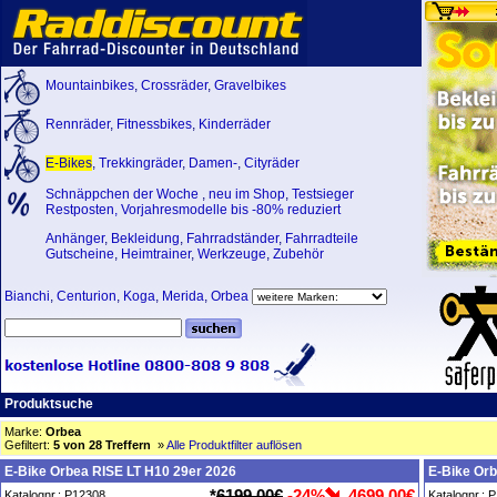
Mountainbikes
,
Crossräder
,
Gravelbikes
Rennräder
,
Fitnessbikes
,
Kinderräder
E-Bikes
,
Trekkingräder
,
Damen-
,
Cityräder
Schnäppchen der Woche
,
neu im Shop
,
Testsieger
Restposten, Vorjahresmodelle bis -80% reduziert
Anhänger
,
Bekleidung
,
Fahrradständer
,
Fahrradteile
Gutscheine
,
Heimtrainer
,
Werkzeuge
,
Zubehör
Bianchi
,
Centurion
,
Koga
,
Merida
,
Orbea
Produktsuche
Marke:
Orbea
Gefiltert:
5 von 28 Treffern
»
Alle Produktfilter auflösen
E-Bike Orbea RISE LT H10 29er 2026
E-Bike Orb
*
6199,00€
-24%
4699,00€
Katalognr.: P12308
Katalognr.: 