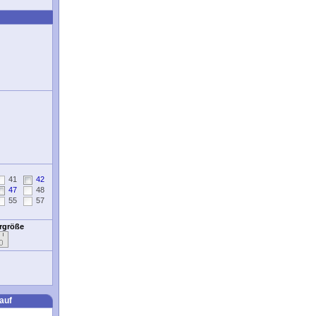
41
42
47
48
55
57
ergröße
auf