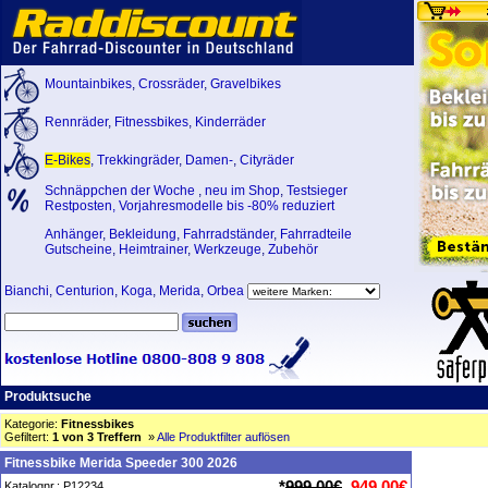
Mountainbikes
,
Crossräder
,
Gravelbikes
Rennräder
,
Fitnessbikes
,
Kinderräder
E-Bikes
,
Trekkingräder
,
Damen-
,
Cityräder
Schnäppchen der Woche
,
neu im Shop
,
Testsieger
Restposten, Vorjahresmodelle bis -80% reduziert
Anhänger
,
Bekleidung
,
Fahrradständer
,
Fahrradteile
Gutscheine
,
Heimtrainer
,
Werkzeuge
,
Zubehör
Bianchi
,
Centurion
,
Koga
,
Merida
,
Orbea
Produktsuche
Kategorie:
Fitnessbikes
Gefiltert:
1 von 3 Treffern
»
Alle Produktfilter auflösen
Fitnessbike Merida Speeder 300 2026
*
999,00€
949,00€
Katalognr.: P12234