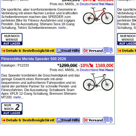
Preis incl. MWSt.,
in Deutschland
frei Haus
Die sportliche, aber komfortorientierte Geometrie in
Die sportlich
Verbindung mit einem flachen Lenker und kraftvollen
Verbindung m
Scheibenbremsen machen das SPEEDER zum
Scheibenbr
perfekten Bike für Fitness-Ausfahrten und zügiges
perfekten Bi
Pendeln. Die Ausstattung: Shimano Sora 18-Gang
Pendeln. Di
Schaltung, Tektro Scheibenbremesen.
mehr...
Schaltung, 
Fitnessbike Merida Speeder 500 2026
*
1299,00€
-10%
1169,00€
Katalognr.: P12233
Preis incl. MWSt.,
in Deutschland
frei Haus
Das Speeder kombiniert die Geschwindigkeit und das
geringe Gewicht eines Rennrads mit einer
bequemeren und aufrechteren Fahrposition und ist
damit der perfekte Partner für schnelle Pendel- und
Fitnessfahrten. Die Ausstattung: Schaltwerk Sram
Apex XPLR 12-Gang Schaltung, Bremsen Shimano
MT200.
mehr...