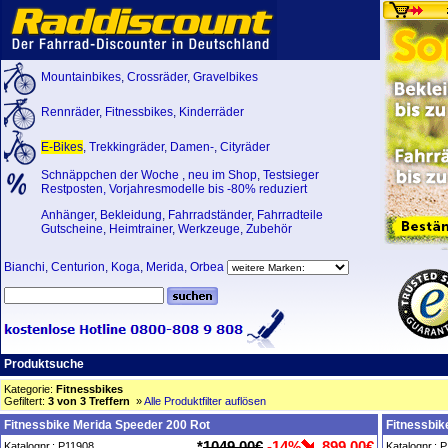
Mountainbikes
,
Crossräder
,
Gravelbikes
Rennräder
,
Fitnessbikes
,
Kinderräder
E-Bikes
,
Trekkingräder
,
Damen-
,
Cityräder
Schnäppchen der Woche
,
neu im Shop
,
Testsieger
Restposten, Vorjahresmodelle bis -80% reduziert
Anhänger
,
Bekleidung
,
Fahrradständer
,
Fahrradteile
Gutscheine
,
Heimtrainer
,
Werkzeuge
,
Zubehör
Bianchi
,
Centurion
,
Koga
,
Merida
,
Orbea
Produktsuche
Kategorie:
Fitnessbikes
Gefiltert:
3 von 3 Treffern
»
Alle Produktfilter auflösen
Fitnessbike Merida Speeder 200 Rot
Fitnessbik
*
1049,00€
-14%
899,00€
Katalognr.: P11908
Katalognr.: 