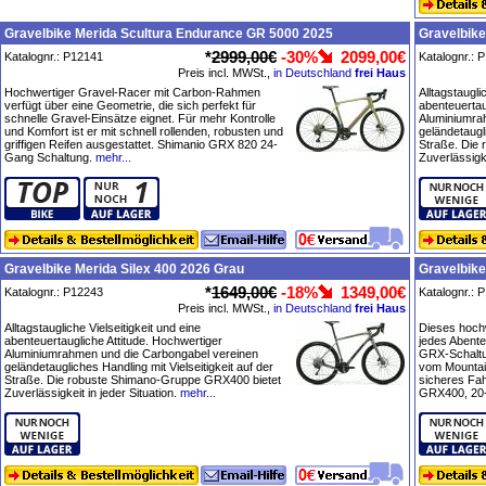
Gravelbike Merida Scultura Endurance GR 5000 2025
Gravelbike
*
2999,00€
-30%
2099,00€
Katalognr.: P12141
Katalognr.: 
Preis incl. MWSt.,
in Deutschland
frei Haus
Hochwertiger Gravel-Racer mit Carbon-Rahmen
Alltagstaugli
verfügt über eine Geometrie, die sich perfekt für
abenteuertau
schnelle Gravel-Einsätze eignet. Für mehr Kontrolle
Aluminiumra
und Komfort ist er mit schnell rollenden, robusten und
geländetaugli
griffigen Reifen ausgestattet. Shimanio GRX 820 24-
Straße. Die
Gang Schaltung.
mehr...
Zuverlässigke
Gravelbike Merida Silex 400 2026 Grau
Gravelbike
*
1649,00€
-18%
1349,00€
Katalognr.: P12243
Katalognr.: 
Preis incl. MWSt.,
in Deutschland
frei Haus
Alltagstaugliche Vielseitigkeit und eine
Dieses hochw
abenteuertaugliche Attitude. Hochwertiger
jedes Abente
Aluminiumrahmen und die Carbongabel vereinen
GRX-Schaltun
geländetaugliches Handling mit Vielseitigkeit auf der
vom Mountain
Straße. Die robuste Shimano-Gruppe GRX400 bietet
sicheres Fa
Zuverlässigkeit in jeder Situation.
mehr...
GRX400, 20