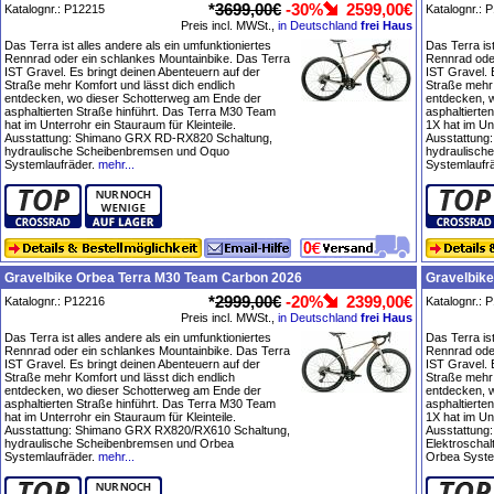
*
3699,00€
-30%
2599,00€
Katalognr.: P12215
Katalognr.: 
Preis incl. MWSt.,
in Deutschland
frei Haus
Das Terra ist alles andere als ein umfunktioniertes
Das Terra ist
Rennrad oder ein schlankes Mountainbike. Das Terra
Rennrad ode
IST Gravel. Es bringt deinen Abenteuern auf der
IST Gravel. 
Straße mehr Komfort und lässt dich endlich
Straße mehr 
entdecken, wo dieser Schotterweg am Ende der
entdecken, 
asphaltierten Straße hinführt. Das Terra M30 Team
asphaltierte
hat im Unterrohr ein Stauraum für Kleinteile.
1X hat im Unt
Ausstattung: Shimano GRX RD-RX820 Schaltung,
Ausstattung
hydraulische Scheibenbremsen und Oquo
hydraulisch
Systemlaufräder.
mehr...
Systemlaufrä
Gravelbike Orbea Terra M30 Team Carbon 2026
Gravelbik
*
2999,00€
-20%
2399,00€
Katalognr.: P12216
Katalognr.: 
Preis incl. MWSt.,
in Deutschland
frei Haus
Das Terra ist alles andere als ein umfunktioniertes
Das Terra ist
Rennrad oder ein schlankes Mountainbike. Das Terra
Rennrad ode
IST Gravel. Es bringt deinen Abenteuern auf der
IST Gravel. 
Straße mehr Komfort und lässt dich endlich
Straße mehr 
entdecken, wo dieser Schotterweg am Ende der
entdecken, 
asphaltierten Straße hinführt. Das Terra M30 Team
asphaltierte
hat im Unterrohr ein Stauraum für Kleinteile.
1X hat im Unt
Ausstattung: Shimano GRX RX820/RX610 Schaltung,
Ausstattung
hydraulische Scheibenbremsen und Orbea
Elektroscha
Systemlaufräder.
mehr...
Orbea Syste