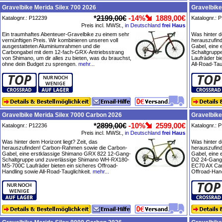
Gravelbike Merida Silex 700 2026
Gravelbike
*
2199,00€
-14%
1889,00€
Katalognr.: P12239
Katalognr.: 
Preis incl. MWSt.,
in Deutschland
frei Haus
Ein traumhaftes Abenteuer-Gravelbike zu einem sehr
Was hinter d
vernünftigen Preis. Wir kombinieren unseren voll
herauszufin
ausgestatteten Aluminiumrahmen und die
Gabel, eine
Carbongabel mit dem 12-fach-GRX-Antriebsstrang
Schaltgrupp
von Shimano, um dir alles zu bieten, was du brauchst,
Laufräder bi
ohne dein Budget zu sprengen.
mehr...
All-Road-Tau
Gravelbike Merida Silex 7000 Carbon 2026
Gravelbike
*
2899,00€
-10%
2599,00€
Katalognr.: P12236
Katalognr.: 
Preis incl. MWSt.,
in Deutschland
frei Haus
Was hinter dem Horizont liegt? Zeit, das
Was hinter d
herauszufinden! Carbon-Rahmen sowie die Carbon-
herauszufin
Gabel, eine erstklassige Shimano GRX 822 12-Gang-
Gabel, eine
Schaltgruppe und zuverlässige Shimano WH-RX180-
Di2 24-Gang
MS-700C Laufräder bieten ein sicheres Offroad-
EC70 AX Carb
Handling sowie All-Road-Tauglichkeit.
mehr...
Offroad-Hand