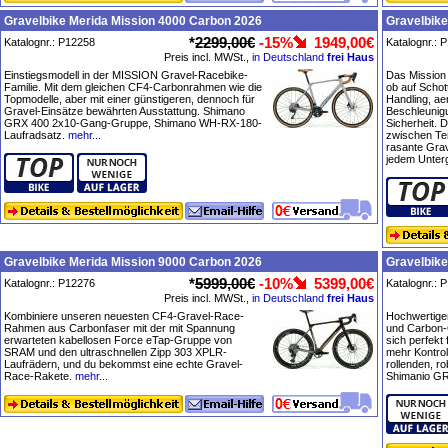
Gravelbike Merida Mission 4000 Carbon 2026
Gravelbike
*
2299,00€
-15%
1949,00€
Katalognr.: P12258
Katalognr.: 
Preis incl. MWSt.,
in Deutschland
frei Haus
Einstiegsmodell in der MISSION Gravel-Racebike-
Das Mission 
Familie. Mit dem gleichen CF4-Carbonrahmen wie die
ob auf Schot
Topmodelle, aber mit einer günstigeren, dennoch für
Handling, a
Gravel-Einsätze bewährten Ausstattung. Shimano
Beschleunigun
GRX 400 2x10-Gang-Gruppe, Shimano WH-RX-180-
Sicherheit. 
Laufradsatz.
mehr...
zwischen Te
rasante Gra
jedem Unter
Gravelbike Merida Mission 9000 Carbon 2026
Gravelbike
*
5999,00€
-10%
5399,00€
Katalognr.: P12276
Katalognr.: 
Preis incl. MWSt.,
in Deutschland
frei Haus
Kombiniere unseren neuesten CF4-Gravel-Race-
Hochwertige
Rahmen aus Carbonfaser mit der mit Spannung
und Carbon-G
erwarteten kabellosen Force eTap-Gruppe von
sich perfekt
SRAM und den ultraschnellen Zipp 303 XPLR-
mehr Kontroll
Laufrädern, und du bekommst eine echte Gravel-
rollenden, ro
Race-Rakete.
mehr...
Shimanio GR