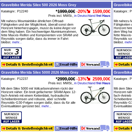
Gravelbike Merida Silex 500 2026 Moss Grey
Gravelbike
*
1999,00€
-20%
1599,00€
Katalognr.: P12240
Katalognr.: 
Preis incl. MWSt.,
in Deutschland
frei Haus
Mit nahezu Mountainbike-ähnlichen Offroad-
Mit nahezu M
Fähigkeiten und der Möglichkeit, überall sonst dem
Fähigkeiten 
Horizont hinterherzujagen, musst du keine Angst vor
Horizont hin
dem Weg haben. Ein hochwertiger Aluminiumrahmen,
dem Weg hab
fette Maxxis-Reifen und Komponenten von SRAM und
fette Maxxi
Reynolds sorgen dafür, dass du immer in Fahrt
Reynolds sor
bleibst.
mehr...
bleibst.
mehr.
Gravelbike Merida Silex 5000 2026 Moss Grey
Gravelbike
*
2999,00€
-13%
2599,00€
Katalognr.: P12237
Katalognr.: 
Preis incl. MWSt.,
in Deutschland
frei Haus
Mit dem Silex 5000 mit Vollcarbonrahmen rückt der
Mit dem Sile
Horizont näher. Ein breit gefächerter SRAM Apex 12-
Horizont näh
fach-Antrieb mit einem Kettenblatt, hydraulische
fach-Antrieb
Scheibenbremsen und robuste, aber schnelle
Scheibenbre
Reynolds-G30-Felgen sorgen dafür, dass du für alle
Reynolds-G30
Eventualitäten gerüstet bist.
mehr...
Eventualitäte