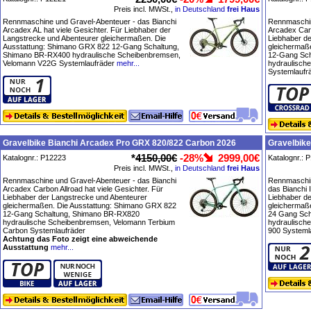
Preis incl. MWSt.,
in Deutschland
frei Haus
Rennmaschine und Gravel-Abenteuer - das Bianchi
Rennmaschin
Arcadex AL hat viele Gesichter. Für Liebhaber der
Arcadex Carb
Langstrecke und Abenteurer gleichermaßen. Die
Liebhaber d
Ausstattung: Shimano GRX 822 12-Gang Schaltung,
gleichermaß
Shimano BR-RX400 hydraulische Scheibenbremsen,
12-Gang Sch
Velomann V22G Systemlaufräder
mehr...
hydraulisch
Systemlaufr
Gravelbike Bianchi Arcadex Pro GRX 820/822 Carbon 2026
Gravelbik
*
4150,00€
-28%
2999,00€
Katalognr.: P12223
Katalognr.: 
Preis incl. MWSt.,
in Deutschland
frei Haus
Rennmaschine und Gravel-Abenteuer - das Bianchi
Rennmaschin
Arcadex Carbon Allroad hat viele Gesichter. Für
das Bianchi 
Liebhaber der Langstrecke und Abenteurer
Liebhaber d
gleichermaßen. Die Ausstattung: Shimano GRX 822
gleichermaß
12-Gang Schaltung, Shimano BR-RX820
24 Gang Sc
hydraulische Scheibenbremsen, Velomann Terbium
hydraulisch
Carbon Systemlaufräder
900 Systeml
Achtung das Foto zeigt eine abweichende
Ausstattung
mehr...