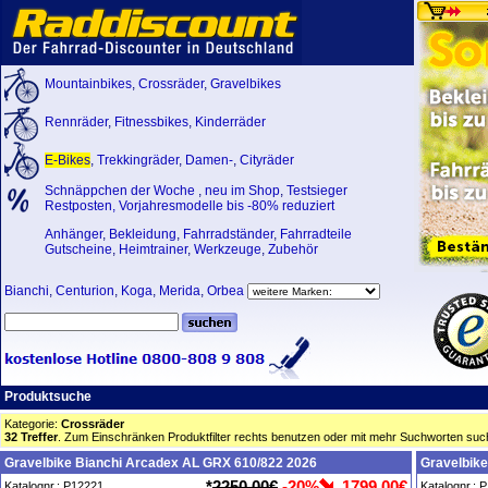
Mountainbikes
,
Crossräder
,
Gravelbikes
Rennräder
,
Fitnessbikes
,
Kinderräder
E-Bikes
,
Trekkingräder
,
Damen-
,
Cityräder
Schnäppchen der Woche
,
neu im Shop
,
Testsieger
Restposten, Vorjahresmodelle bis -80% reduziert
Anhänger
,
Bekleidung
,
Fahrradständer
,
Fahrradteile
Gutscheine
,
Heimtrainer
,
Werkzeuge
,
Zubehör
Bianchi
,
Centurion
,
Koga
,
Merida
,
Orbea
Produktsuche
Kategorie:
Crossräder
32 Treffer
. Zum Einschränken Produktfilter rechts benutzen oder mit mehr Suchworten suc
Gravelbike Bianchi Arcadex AL GRX 610/822 2026
Gravelbik
*
2250,00€
-20%
1799,00€
Katalognr.: P12221
Katalognr.: 