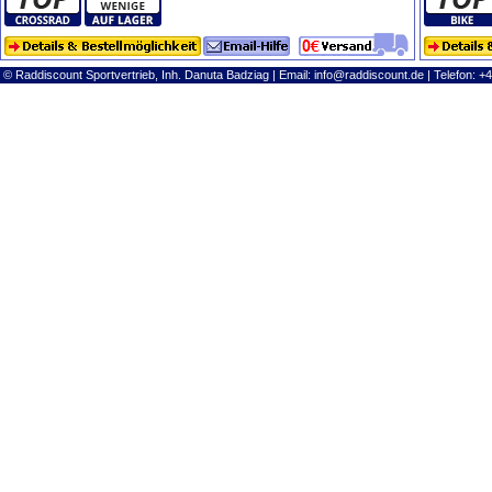
© Raddiscount Sportvertrieb, Inh. Danuta Badziag | Email:
info@raddiscount.de
| Telefon: +