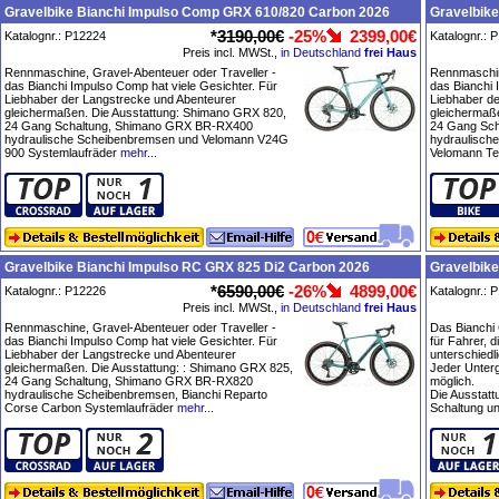
Gravelbike Bianchi Impulso Comp GRX 610/820 Carbon 2026
Gravelbike
*
3190,00€
-25%
2399,00€
Katalognr.: P12224
Katalognr.: 
Preis incl. MWSt.,
in Deutschland
frei Haus
Rennmaschine, Gravel-Abenteuer oder Traveller -
Rennmaschin
das Bianchi Impulso Comp hat viele Gesichter. Für
das Bianchi 
Liebhaber der Langstrecke und Abenteurer
Liebhaber d
gleichermaßen. Die Ausstattung: Shimano GRX 820,
gleichermaß
24 Gang Schaltung, Shimano GRX BR-RX400
24 Gang Sc
hydraulische Scheibenbremsen und Velomann V24G
hydraulisch
900 Systemlaufräder
mehr...
Velomann Te
Gravelbike Bianchi Impulso RC GRX 825 Di2 Carbon 2026
Gravelbike
*
6590,00€
-26%
4899,00€
Katalognr.: P12226
Katalognr.: 
Preis incl. MWSt.,
in Deutschland
frei Haus
Rennmaschine, Gravel-Abenteuer oder Traveller -
Das Bianchi 
das Bianchi Impulso Comp hat viele Gesichter. Für
für Fahrer, d
Liebhaber der Langstrecke und Abenteurer
unterschiedl
gleichermaßen. Die Ausstattung: : Shimano GRX 825,
Jeder Unterg
24 Gang Schaltung, Shimano GRX BR-RX820
möglich.
hydraulische Scheibenbremsen, Bianchi Reparto
Die Ausstat
Corse Carbon Systemlaufräder
mehr...
Schaltung un