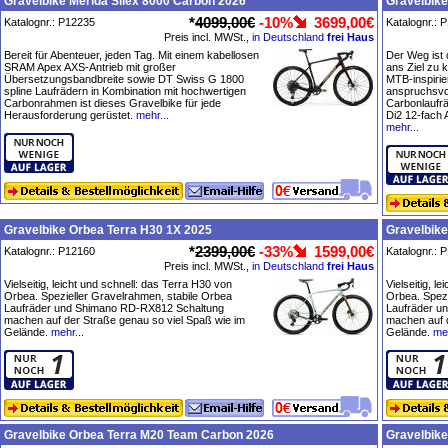
Gravelbike Merida Silex 8000 Carbon 2026
Gravelbike
*
4099,00€
-10%
3699,00€
Katalognr.: P12235
Katalognr.: 
Preis incl. MWSt.,
in Deutschland
frei Haus
Bereit für Abenteuer, jeden Tag. Mit einem kabellosen
Der Weg ist 
SRAM Apex AXS-Antrieb mit großer
ans Ziel zu 
Übersetzungsbandbreite sowie DT Swiss G 1800
MTB-inspirie
spline Laufrädern in Kombination mit hochwertigen
anspruchsvol
Carbonrahmen ist dieses Gravelbike für jede
Carbonlaufr
Herausforderung gerüstet.
mehr...
Di2 12-fach 
mehr...
Gravelbike Orbea Terra H30 1X 2025
Gravelbike
*
2399,00€
-33%
1599,00€
Katalognr.: P12160
Katalognr.: 
Preis incl. MWSt.,
in Deutschland
frei Haus
Vielseitig, leicht und schnell: das Terra H30 von
Vielseitig, l
Orbea. Spezieller Gravelrahmen, stabile Orbea
Orbea. Spezi
Laufräder und Shimano RD-RX812 Schaltung
Laufräder u
machen auf der Straße genau so viel Spaß wie im
machen auf d
Gelände.
mehr...
Gelände.
meh
Gravelbike Orbea Terra M20 Team Carbon 2026
Gravelbik