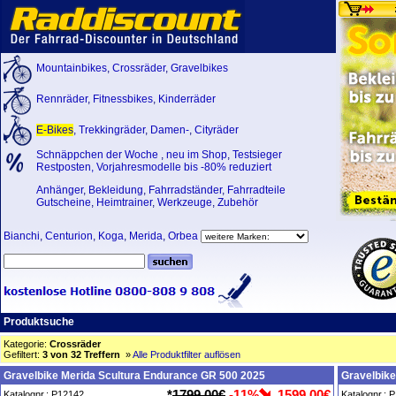
Mountainbikes
,
Crossräder
,
Gravelbikes
Rennräder
,
Fitnessbikes
,
Kinderräder
E-Bikes
,
Trekkingräder
,
Damen-
,
Cityräder
Schnäppchen der Woche
,
neu im Shop
,
Testsieger
Restposten, Vorjahresmodelle bis -80% reduziert
Anhänger
,
Bekleidung
,
Fahrradständer
,
Fahrradteile
Gutscheine
,
Heimtrainer
,
Werkzeuge
,
Zubehör
Bianchi
,
Centurion
,
Koga
,
Merida
,
Orbea
Produktsuche
Kategorie:
Crossräder
Gefiltert:
3 von 32 Treffern
»
Alle Produktfilter auflösen
Gravelbike Merida Scultura Endurance GR 500 2025
Gravelbike
*
1799,00€
-11%
1599,00€
Katalognr.: P12142
Katalognr.: 