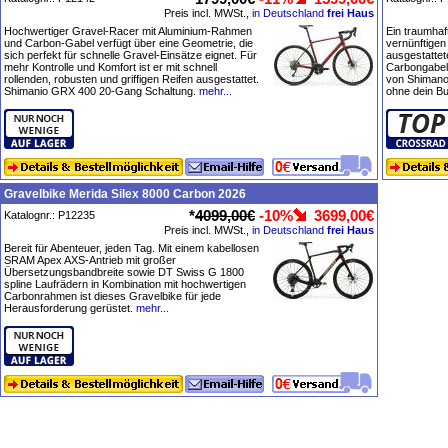
Preis incl. MWSt.,
in Deutschland
frei Haus
Hochwertiger Gravel-Racer mit Aluminium-Rahmen
Ein traumhaf
und Carbon-Gabel verfügt über eine Geometrie, die
vernünftigen
sich perfekt für schnelle Gravel-Einsätze eignet. Für
ausgestatte
mehr Kontrolle und Komfort ist er mit schnell
Carbongabel
rollenden, robusten und griffigen Reifen ausgestattet.
von Shimano,
Shimanio GRX 400 20-Gang Schaltung.
mehr...
ohne dein B
Gravelbike Merida Silex 8000 Carbon 2026
*
4099,00€
-10%
3699,00€
Katalognr.: P12235
Preis incl. MWSt.,
in Deutschland
frei Haus
Bereit für Abenteuer, jeden Tag. Mit einem kabellosen
SRAM Apex AXS-Antrieb mit großer
Übersetzungsbandbreite sowie DT Swiss G 1800
spline Laufrädern in Kombination mit hochwertigen
Carbonrahmen ist dieses Gravelbike für jede
Herausforderung gerüstet.
mehr...