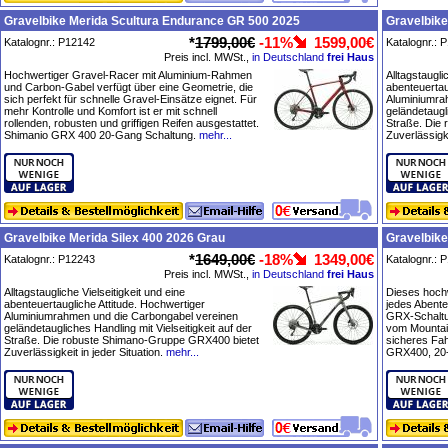
Gravelbike Merida Scultura Endurance GR 500 2025
Gravelbike
*
1799,00€
-11%
1599,00€
Katalognr.: P12142
Katalognr.: 
Preis incl. MWSt.,
in Deutschland
frei Haus
Hochwertiger Gravel-Racer mit Aluminium-Rahmen
Alltagstaugli
und Carbon-Gabel verfügt über eine Geometrie, die
abenteuertau
sich perfekt für schnelle Gravel-Einsätze eignet. Für
Aluminiumra
mehr Kontrolle und Komfort ist er mit schnell
geländetaugli
rollenden, robusten und griffigen Reifen ausgestattet.
Straße. Die
Shimanio GRX 400 20-Gang Schaltung.
mehr...
Zuverlässigke
Gravelbike Merida Silex 400 2026 Grau
Gravelbike
*
1649,00€
-18%
1349,00€
Katalognr.: P12243
Katalognr.: 
Preis incl. MWSt.,
in Deutschland
frei Haus
Alltagstaugliche Vielseitigkeit und eine
Dieses hochw
abenteuertaugliche Attitude. Hochwertiger
jedes Abente
Aluminiumrahmen und die Carbongabel vereinen
GRX-Schaltun
geländetaugliches Handling mit Vielseitigkeit auf der
vom Mountain
Straße. Die robuste Shimano-Gruppe GRX400 bietet
sicheres Fa
Zuverlässigkeit in jeder Situation.
mehr...
GRX400, 20