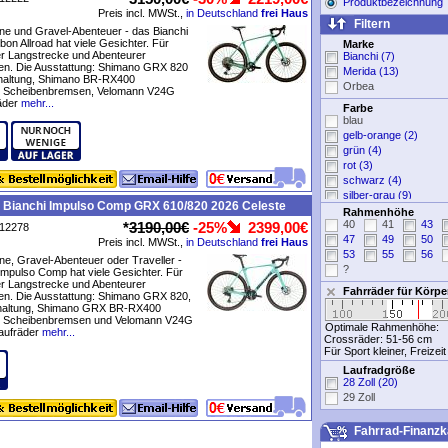
Produktbezeichnung
Preis incl. MWSt.,
in Deutschland
frei Haus
Filtern
e und Gravel-Abenteuer - das Bianchi
on Allroad hat viele Gesichter. Für
Marke
er Langstrecke und Abenteurer
Bianchi (7)
en. Die Ausstattung: Shimano GRX 820
Merida (13)
altung, Shimano BR-RX400
Orbea
e Scheibenbremsen, Velomann V24G
äder
mehr...
Farbe
blau
gelb-orange (2)
grün (4)
rot (3)
schwarz (4)
silber-grau (9)
e Bianchi Impulso Comp GRX 610/820 2026 Celeste
ohne Angabe (6)
Rahmenhöhe
40
41
43
*
3190,00€
-25%
2399,00€
P12278
47
49
50
Preis incl. MWSt.,
in Deutschland
frei Haus
53
55
56
e, Gravel-Abenteuer oder Traveller -
?
Impulso Comp hat viele Gesichter. Für
er Langstrecke und Abenteurer
Fahrräder für Körp
en. Die Ausstattung: Shimano GRX 820,
haltung, Shimano GRX BR-RX400
e Scheibenbremsen und Velomann V24G
Optimale Rahmenhöhe:
aufräder
mehr...
Crossräder:
51-56 cm
Für Sport kleiner, Freizei
Laufradgröße
28 Zoll (20)
29 Zoll
Fahrrad-Finanzk