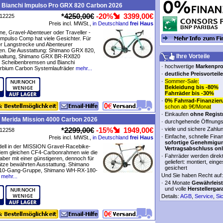
 Bianchi Impulso Pro GRX 820 Carbon 2026
*
4250,00€
-20%
3399,00€
P12225
Preis incl. MWSt.,
in Deutschland
frei Haus
e, Gravel-Abenteuer oder Traveller -
Impulso Comp hat viele Gesichter. Für
er Langstrecke und Abenteurer
en. Die Ausstattung: Shimano GRX 820,
Ihre Vorteile
haltung, Shimano GRX BR-RX820
e Scheibenbremsen und Bianchi
·
hochwertige
Markenpr
rbium Carbon Systemlaufräder
mehr...
·
deutliche Preisvorteile
·
Sommer-Sale:
Bekleidung bis -80%
Fahrräder bis -30%
·
0% Fahrrad-Finanzier
schon ab 9€/Monat
·
Einkaufen
ohne Regist
 Merida Mission 4000 Carbon 2026
·
durchgehende Öffnungs
*
2299,00€
-15%
1949,00€
·
viele und sichere Zahlu
P12258
·
Einfache, schnelle Fina
Preis incl. MWSt.,
in Deutschland
frei Haus
sofortige Genehmigu
dell in der MISSION Gravel-Racebike-
Vertragsabschluss onl
 dem gleichen CF4-Carbonrahmen wie die
·
Fahrräder werden direk
aber mit einer günstigeren, dennoch für
geliefert: montiert, einge
ätze bewährten Ausstattung. Shimano
gesichert
10-Gang-Gruppe, Shimano WH-RX-180-
Und Sie haben Recht auf:
mehr...
·
24 Monate
Gewährleis
und volle
Herstellergar
Details:
AGB
,
Service
,
Si