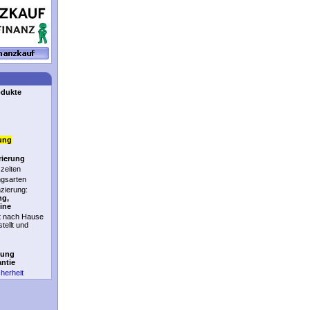
odukte
ung
rierung
zeiten
ngsarten
nzierung:
ng,
ine
t nach Hause
stellt und
tung
antie
cherheit