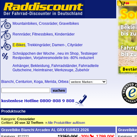
Mountainbikes
,
Crossräder
,
Gravelbikes
Rennräder
,
Fitnessbikes
,
Kinderräder
E-Bikes
,
Trekkingräder
,
Damen-
,
Cityräder
Schnäppchen der Woche
,
neu im Shop
,
Testsieger
Restposten, Vorjahresmodelle bis -80% reduziert
Anhänger
,
Bekleidung
,
Fahrradständer
,
Fahrradteile
Gutscheine
,
Heimtrainer
,
Werkzeuge
,
Zubehör
Bianchi
,
Centurion
,
Koga
,
Merida
,
Orbea
Produktsuche
Kategorie:
Crossräder
Gefiltert:
20 von 32 Treffern
»
Alle Produktfilter auflösen
Gravelbike Bianchi Arcadex AL GRX 610/822 2026
Gravelbik
*
2250,00€
-20%
1799,00€
Katalognr.: P12221
Katalognr.: 