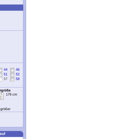
44
46
51
52
57
58
ergröße
176 cm
t größer
auf