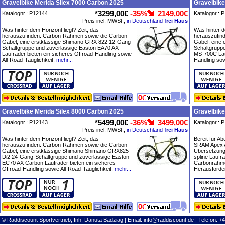
Gravelbike Merida Silex 7000 Carbon 2025
Gravelbike
*
3299,00€
-35%
2149,00€
Katalognr.: P12144
Katalognr.: 
Preis incl. MWSt.,
in Deutschland
frei Haus
Was hinter dem Horizont liegt? Zeit, das
Was hinter d
herauszufinden. Carbon-Rahmen sowie die Carbon-
herauszufin
Gabel, eine erstklassige Shimano GRX 822 12-Gang-
Gabel, eine
Schaltgruppe und zuverlässige Easton EA70 AX-
Schaltgrupp
Laufräder bieten ein sicheres Offroad-Handling sowie
MS-700C Lauf
All-Road-Tauglichkeit.
mehr...
Handling sow
Gravelbike Merida Silex 8000 Carbon 2025
Gravelbike
*
5499,00€
-36%
3499,00€
Katalognr.: P12143
Katalognr.: 
Preis incl. MWSt.,
in Deutschland
frei Haus
Was hinter dem Horizont liegt? Zeit, das
Bereit für A
herauszufinden. Carbon-Rahmen sowie die Carbon-
SRAM Apex A
Gabel, eine erstklassige Shimano Shimano GRX825
Übersetzung
Di2 24-Gang-Schaltgruppe und zuverlässige Easton
spline Laufr
EC70 AX Carbon Laufräder bieten ein sicheres
Carbonrahmen
Offroad-Handling sowie All-Road-Tauglichkeit.
mehr...
Herausforder
© Raddiscount Sportvertrieb, Inh. Danuta Badziag | Email:
info@raddiscount.de
| Telefon: +