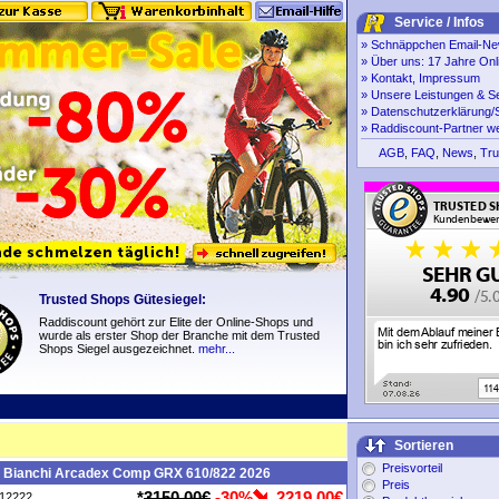
Service / Infos
»
Schnäppchen Email-New
»
Über uns: 17 Jahre Onl
»
Kontakt, Impressum
»
Unsere Leistungen & S
»
Datenschutzerklärung/S
»
Raddiscount-Partner w
AGB
,
FAQ
,
News
,
Tru
Trusted Shops Gütesiegel:
Raddiscount gehört zur Elite der Online-Shops und
wurde als erster Shop der Branche mit dem Trusted
Shops Siegel ausgezeichnet.
mehr...
Sortieren
Preisvorteil
e Bianchi Arcadex Comp GRX 610/822 2026
Preis
*
3150,00€
-30%
2219,00€
P12222