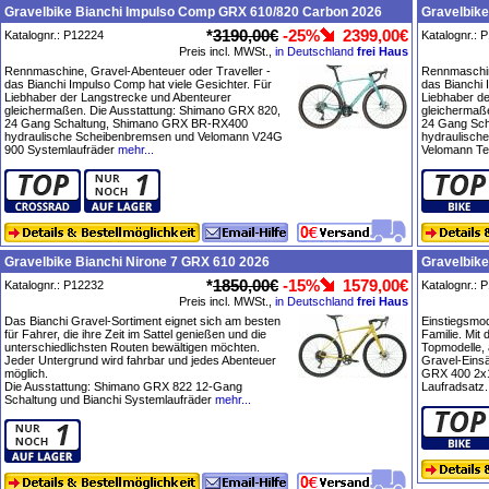
Gravelbike Bianchi Impulso Comp GRX 610/820 Carbon 2026
Gravelbike
*
3190,00€
-25%
2399,00€
Katalognr.: P12224
Katalognr.: 
Preis incl. MWSt.,
in Deutschland
frei Haus
Rennmaschine, Gravel-Abenteuer oder Traveller -
Rennmaschin
das Bianchi Impulso Comp hat viele Gesichter. Für
das Bianchi 
Liebhaber der Langstrecke und Abenteurer
Liebhaber d
gleichermaßen. Die Ausstattung: Shimano GRX 820,
gleichermaß
24 Gang Schaltung, Shimano GRX BR-RX400
24 Gang Sc
hydraulische Scheibenbremsen und Velomann V24G
hydraulisch
900 Systemlaufräder
mehr...
Velomann Te
Gravelbike Bianchi Nirone 7 GRX 610 2026
Gravelbike
*
1850,00€
-15%
1579,00€
Katalognr.: P12232
Katalognr.: 
Preis incl. MWSt.,
in Deutschland
frei Haus
Das Bianchi Gravel-Sortiment eignet sich am besten
Einstiegsmo
für Fahrer, die ihre Zeit im Sattel genießen und die
Familie. Mit
unterschiedlichsten Routen bewältigen möchten.
Topmodelle, 
Jeder Untergrund wird fahrbar und jedes Abenteuer
Gravel-Eins
möglich.
GRX 400 2x
Die Ausstattung: Shimano GRX 822 12-Gang
Laufradsatz.
Schaltung und Bianchi Systemlaufräder
mehr...