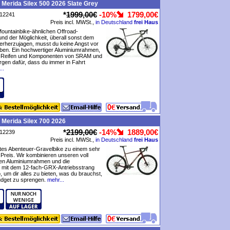
 Merida Silex 500 2026 Slate Grey
*
1999,00€
-10%
1799,00€
P12241
Preis incl. MWSt.,
in Deutschland
frei Haus
ountainbike-ähnlichen Offroad-
und der Möglichkeit, überall sonst dem
terherzujagen, musst du keine Angst vor
en. Ein hochwertiger Aluminiumrahmen,
s-Reifen und Komponenten von SRAM und
gen dafür, dass du immer in Fahrt
..
 Merida Silex 700 2026
*
2199,00€
-14%
1889,00€
P12239
Preis incl. MWSt.,
in Deutschland
frei Haus
tes Abenteuer-Gravelbike zu einem sehr
 Preis. Wir kombinieren unseren voll
ten Aluminiumrahmen und die
 mit dem 12-fach-GRX-Antriebsstrang
 um dir alles zu bieten, was du brauchst,
udget zu sprengen.
mehr...