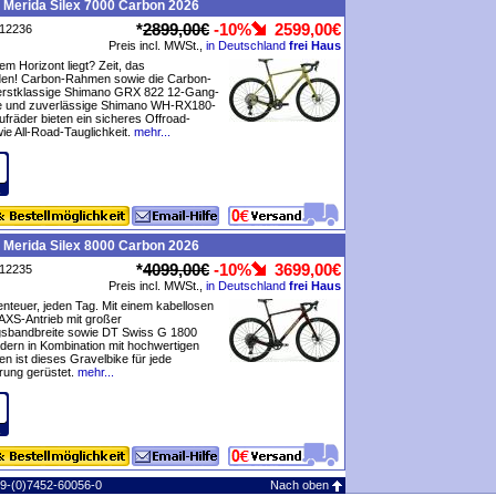
 Merida Silex 7000 Carbon 2026
*
2899,00€
-10%
2599,00€
P12236
Preis incl. MWSt.,
in Deutschland
frei Haus
em Horizont liegt? Zeit, das
den! Carbon-Rahmen sowie die Carbon-
 erstklassige Shimano GRX 822 12-Gang-
e und zuverlässige Shimano WH-RX180-
räder bieten ein sicheres Offroad-
ie All-Road-Tauglichkeit.
mehr...
 Merida Silex 8000 Carbon 2026
*
4099,00€
-10%
3699,00€
P12235
Preis incl. MWSt.,
in Deutschland
frei Haus
benteuer, jeden Tag. Mit einem kabellosen
XS-Antrieb mit großer
sbandbreite sowie DT Swiss G 1800
ädern in Kombination mit hochwertigen
 ist dieses Gravelbike für jede
ung gerüstet.
mehr...
49-(0)7452-60056-0
Nach oben