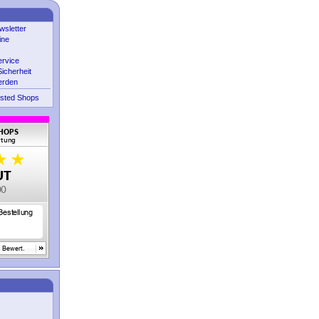
sletter
ine
ervice
icherheit
erden
sted Shops