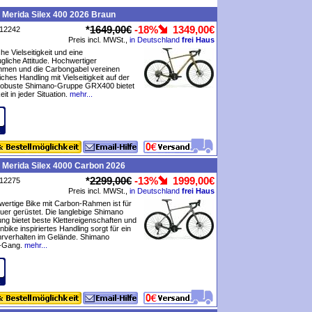
 Merida Silex 400 2026 Braun
*
1649,00€
-18%
1349,00€
P12242
Preis incl. MWSt.,
in Deutschland
frei Haus
che Vielseitigkeit und eine
gliche Attitude. Hochwertiger
hmen und die Carbongabel vereinen
ches Handling mit Vielseitigkeit auf der
 robuste Shimano-Gruppe GRX400 bietet
it in jeder Situation.
mehr...
 Merida Silex 4000 Carbon 2026
*
2299,00€
-13%
1999,00€
P12275
Preis incl. MWSt.,
in Deutschland
frei Haus
ertige Bike mit Carbon-Rahmen ist für
uer gerüstet. Die langlebige Shimano
g bietet beste Klettereigenschaften und
bike inspiriertes Handling sorgt für ein
hrverhalten im Gelände. Shimano
-Gang.
mehr...