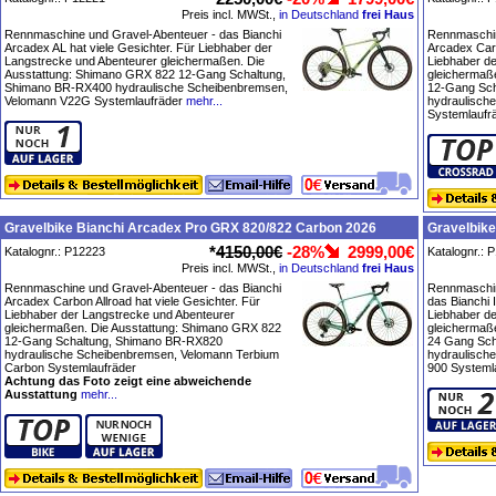
Preis incl. MWSt.,
in Deutschland
frei Haus
Rennmaschine und Gravel-Abenteuer - das Bianchi
Rennmaschin
Arcadex AL hat viele Gesichter. Für Liebhaber der
Arcadex Carb
Langstrecke und Abenteurer gleichermaßen. Die
Liebhaber d
Ausstattung: Shimano GRX 822 12-Gang Schaltung,
gleichermaß
Shimano BR-RX400 hydraulische Scheibenbremsen,
12-Gang Sch
Velomann V22G Systemlaufräder
mehr...
hydraulisch
Systemlaufr
Gravelbike Bianchi Arcadex Pro GRX 820/822 Carbon 2026
Gravelbik
*
4150,00€
-28%
2999,00€
Katalognr.: P12223
Katalognr.: 
Preis incl. MWSt.,
in Deutschland
frei Haus
Rennmaschine und Gravel-Abenteuer - das Bianchi
Rennmaschin
Arcadex Carbon Allroad hat viele Gesichter. Für
das Bianchi 
Liebhaber der Langstrecke und Abenteurer
Liebhaber d
gleichermaßen. Die Ausstattung: Shimano GRX 822
gleichermaß
12-Gang Schaltung, Shimano BR-RX820
24 Gang Sc
hydraulische Scheibenbremsen, Velomann Terbium
hydraulisch
Carbon Systemlaufräder
900 Systeml
Achtung das Foto zeigt eine abweichende
Ausstattung
mehr...