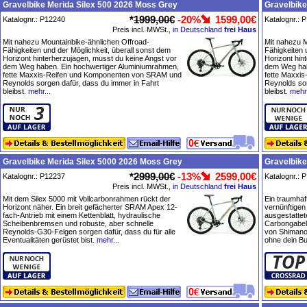
Gravelbike Merida Silex 500 2026 Moss Grey
Gravelbike
*
1999,00€
-20%
1599,00€
Katalognr.: P12240
Katalognr.: 
Preis incl. MWSt.,
in Deutschland
frei Haus
Mit nahezu Mountainbike-ähnlichen Offroad-
Mit nahezu M
Fähigkeiten und der Möglichkeit, überall sonst dem
Fähigkeiten 
Horizont hinterherzujagen, musst du keine Angst vor
Horizont hin
dem Weg haben. Ein hochwertiger Aluminiumrahmen,
dem Weg hab
fette Maxxis-Reifen und Komponenten von SRAM und
fette Maxxi
Reynolds sorgen dafür, dass du immer in Fahrt
Reynolds sor
bleibst.
mehr...
bleibst.
mehr.
Gravelbike Merida Silex 5000 2026 Moss Grey
Gravelbike
*
2999,00€
-13%
2599,00€
Katalognr.: P12237
Katalognr.: 
Preis incl. MWSt.,
in Deutschland
frei Haus
Mit dem Silex 5000 mit Vollcarbonrahmen rückt der
Ein traumhaf
Horizont näher. Ein breit gefächerter SRAM Apex 12-
vernünftigen
fach-Antrieb mit einem Kettenblatt, hydraulische
ausgestatte
Scheibenbremsen und robuste, aber schnelle
Carbongabel
Reynolds-G30-Felgen sorgen dafür, dass du für alle
von Shimano,
Eventualitäten gerüstet bist.
mehr...
ohne dein B