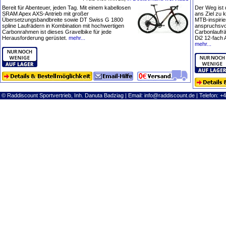
Bereit für Abenteuer, jeden Tag. Mit einem kabellosen
Der Weg ist 
SRAM Apex AXS-Antrieb mit großer
ans Ziel zu 
Übersetzungsbandbreite sowie DT Swiss G 1800
MTB-inspirie
spline Laufrädern in Kombination mit hochwertigen
anspruchsvol
Carbonrahmen ist dieses Gravelbike für jede
Carbonlaufr
Herausforderung gerüstet.
mehr...
Di2 12-fach 
mehr...
© Raddiscount Sportvertrieb, Inh. Danuta Badziag | Email:
info@raddiscount.de
| Telefon: +