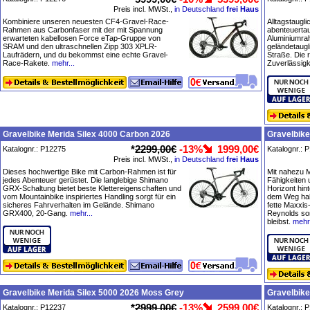
Preis incl. MWSt.,
in Deutschland
frei Haus
Kombiniere unseren neuesten CF4-Gravel-Race-
Alltagstaugli
Rahmen aus Carbonfaser mit der mit Spannung
abenteuertau
erwarteten kabellosen Force eTap-Gruppe von
Aluminiumra
SRAM und den ultraschnellen Zipp 303 XPLR-
geländetaugli
Laufrädern, und du bekommst eine echte Gravel-
Straße. Die
Race-Rakete.
mehr...
Zuverlässigke
Gravelbike Merida Silex 4000 Carbon 2026
Gravelbike
*
2299,00€
-13%
1999,00€
Katalognr.: P12275
Katalognr.: 
Preis incl. MWSt.,
in Deutschland
frei Haus
Dieses hochwertige Bike mit Carbon-Rahmen ist für
Mit nahezu M
jedes Abenteuer gerüstet. Die langlebige Shimano
Fähigkeiten 
GRX-Schaltung bietet beste Klettereigenschaften und
Horizont hin
vom Mountainbike inspiriertes Handling sorgt für ein
dem Weg hab
sicheres Fahrverhalten im Gelände. Shimano
fette Maxxi
GRX400, 20-Gang.
mehr...
Reynolds sor
bleibst.
mehr.
Gravelbike Merida Silex 5000 2026 Moss Grey
Gravelbike
*
2999,00€
-13%
2599,00€
Katalognr.: P12237
Katalognr.: 