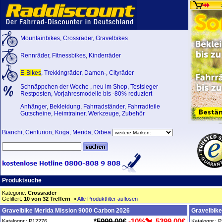
Mountainbikes
,
Crossräder
,
Gravelbikes
Rennräder
,
Fitnessbikes
,
Kinderräder
E-Bikes
,
Trekkingräder
,
Damen-
,
Cityräder
Schnäppchen der Woche
,
neu im Shop
,
Testsieger
Restposten, Vorjahresmodelle bis -80% reduziert
Anhänger
,
Bekleidung
,
Fahrradständer
,
Fahrradteile
Gutscheine
,
Heimtrainer
,
Werkzeuge
,
Zubehör
Bianchi
,
Centurion
,
Koga
,
Merida
,
Orbea
Produktsuche
Kategorie:
Crossräder
Gefiltert:
10 von 32 Treffern
»
Alle Produktfilter auflösen
Gravelbike Merida Mission 9000 Carbon 2026
Gravelbike
*
5999,00€
-10%
5399,00€
Katalognr.: P12276
Katalognr.: 