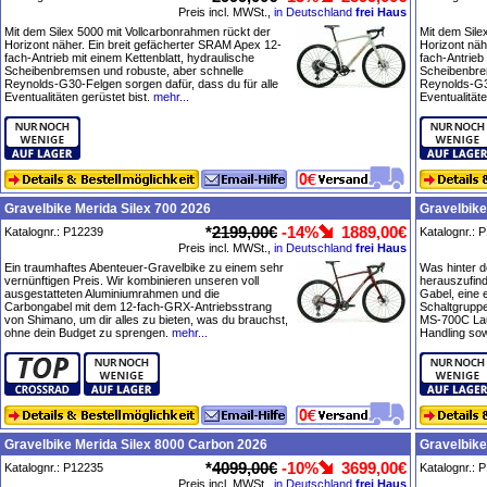
Preis incl. MWSt.,
in Deutschland
frei Haus
Mit dem Silex 5000 mit Vollcarbonrahmen rückt der
Mit dem Sile
Horizont näher. Ein breit gefächerter SRAM Apex 12-
Horizont näh
fach-Antrieb mit einem Kettenblatt, hydraulische
fach-Antrieb
Scheibenbremsen und robuste, aber schnelle
Scheibenbre
Reynolds-G30-Felgen sorgen dafür, dass du für alle
Reynolds-G30
Eventualitäten gerüstet bist.
mehr...
Eventualitäte
Gravelbike Merida Silex 700 2026
Gravelbike
*
2199,00€
-14%
1889,00€
Katalognr.: P12239
Katalognr.: 
Preis incl. MWSt.,
in Deutschland
frei Haus
Ein traumhaftes Abenteuer-Gravelbike zu einem sehr
Was hinter d
vernünftigen Preis. Wir kombinieren unseren voll
herauszufin
ausgestatteten Aluminiumrahmen und die
Gabel, eine
Carbongabel mit dem 12-fach-GRX-Antriebsstrang
Schaltgrupp
von Shimano, um dir alles zu bieten, was du brauchst,
MS-700C Lauf
ohne dein Budget zu sprengen.
mehr...
Handling sow
Gravelbike Merida Silex 8000 Carbon 2026
Gravelbike
*
4099,00€
-10%
3699,00€
Katalognr.: P12235
Katalognr.: 
Preis incl. MWSt.,
in Deutschland
frei Haus