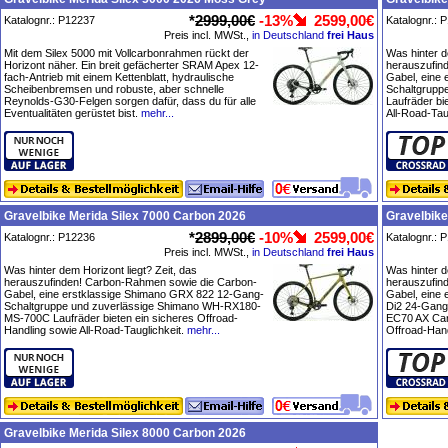
*
2999,00€
-13%
2599,00€
Katalognr.: P12237
Katalognr.: 
Preis incl. MWSt.,
in Deutschland
frei Haus
Mit dem Silex 5000 mit Vollcarbonrahmen rückt der
Was hinter d
Horizont näher. Ein breit gefächerter SRAM Apex 12-
herauszufin
fach-Antrieb mit einem Kettenblatt, hydraulische
Gabel, eine
Scheibenbremsen und robuste, aber schnelle
Schaltgrupp
Reynolds-G30-Felgen sorgen dafür, dass du für alle
Laufräder bi
Eventualitäten gerüstet bist.
mehr...
All-Road-Tau
Gravelbike Merida Silex 7000 Carbon 2026
Gravelbike
*
2899,00€
-10%
2599,00€
Katalognr.: P12236
Katalognr.: 
Preis incl. MWSt.,
in Deutschland
frei Haus
Was hinter dem Horizont liegt? Zeit, das
Was hinter d
herauszufinden! Carbon-Rahmen sowie die Carbon-
herauszufin
Gabel, eine erstklassige Shimano GRX 822 12-Gang-
Gabel, eine
Schaltgruppe und zuverlässige Shimano WH-RX180-
Di2 24-Gang
MS-700C Laufräder bieten ein sicheres Offroad-
EC70 AX Carb
Handling sowie All-Road-Tauglichkeit.
mehr...
Offroad-Hand
Gravelbike Merida Silex 8000 Carbon 2026