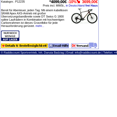
*
4099,00€
-10%
3699,00€
Katalognr.: P12235
Preis incl. MWSt.,
in Deutschland
frei Haus
Bereit für Abenteuer, jeden Tag. Mit einem kabellosen
SRAM Apex AXS-Antrieb mit großer
Übersetzungsbandbreite sowie DT Swiss G 1800
spline Laufrädern in Kombination mit hochwertigen
Carbonrahmen ist dieses Gravelbike für jede
Herausforderung gerüstet.
mehr...
© Raddiscount Sportvertrieb, Inh. Danuta Badziag | Email:
info@raddiscount.de
| Telefon: +