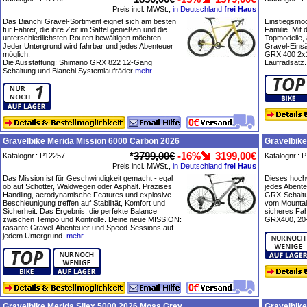
Preis incl. MWSt.,
in Deutschland
frei Haus
Das Bianchi Gravel-Sortiment eignet sich am besten
Einstiegsmo
für Fahrer, die ihre Zeit im Sattel genießen und die
Familie. Mit
unterschiedlichsten Routen bewältigen möchten.
Topmodelle, 
Jeder Untergrund wird fahrbar und jedes Abenteuer
Gravel-Eins
möglich.
GRX 400 2x
Die Ausstattung: Shimano GRX 822 12-Gang
Laufradsatz.
Schaltung und Bianchi Systemlaufräder
mehr...
Gravelbike Merida Mission 6000 Carbon 2026
Gravelbike
*
3799,00€
-16%
3199,00€
Katalognr.: P12257
Katalognr.: 
Preis incl. MWSt.,
in Deutschland
frei Haus
Das Mission ist für Geschwindigkeit gemacht - egal
Dieses hochw
ob auf Schotter, Waldwegen oder Asphalt. Präzises
jedes Abente
Handling, aerodynamische Features und explosive
GRX-Schaltun
Beschleunigung treffen auf Stabilität, Komfort und
vom Mountain
Sicherheit. Das Ergebnis: die perfekte Balance
sicheres Fa
zwischen Tempo und Kontrolle. Deine neue MISSION:
GRX400, 20
rasante Gravel-Abenteuer und Speed-Sessions auf
jedem Untergrund.
mehr...
Gravelbike Merida Silex 5000 2026 Moss Grey
Gravelbike