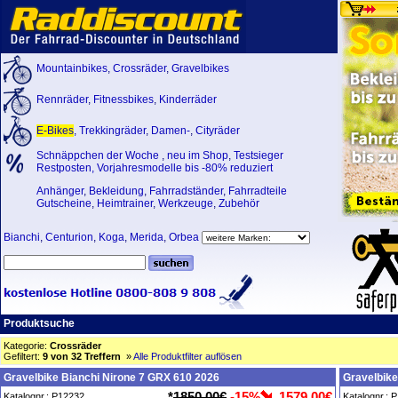
Mountainbikes
,
Crossräder
,
Gravelbikes
Rennräder
,
Fitnessbikes
,
Kinderräder
E-Bikes
,
Trekkingräder
,
Damen-
,
Cityräder
Schnäppchen der Woche
,
neu im Shop
,
Testsieger
Restposten, Vorjahresmodelle bis -80% reduziert
Anhänger
,
Bekleidung
,
Fahrradständer
,
Fahrradteile
Gutscheine
,
Heimtrainer
,
Werkzeuge
,
Zubehör
Bianchi
,
Centurion
,
Koga
,
Merida
,
Orbea
Produktsuche
Kategorie:
Crossräder
Gefiltert:
9 von 32 Treffern
»
Alle Produktfilter auflösen
Gravelbike Bianchi Nirone 7 GRX 610 2026
Gravelbike
*
1850,00€
-15%
1579,00€
Katalognr.: P12232
Katalognr.: 