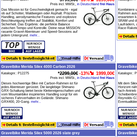
Preis incl. MWSt.,
in Deutschland
frei Haus
Das Mission ist für Geschwindigkeit gemacht - egal
Kombiniere 
ob auf Schotter, Waldwegen oder Asphalt. Präzises
Rahmen aus 
Handling, aerodynamische Features und explosive
erwarteten 
Beschleunigung treffen auf Stabilität, Komfort und
SRAM und de
Sicherheit. Das Ergebnis: die perfekte Balance
Laufrädern,
zwischen Tempo und Kontrolle. Deine neue MISSION:
Race-Raket
rasante Gravel-Abenteuer und Speed-Sessions auf
jedem Untergrund.
mehr...
Gravelbike Merida Silex 4000 Carbon 2026
Gravelbike
*
2299,00€
-13%
1999,00€
Katalognr.: P12275
Katalognr.: 
Preis incl. MWSt.,
in Deutschland
frei Haus
Dieses hochwertige Bike mit Carbon-Rahmen ist für
Mit dem Sile
jedes Abenteuer gerüstet. Die langlebige Shimano
Horizont näh
GRX-Schaltung bietet beste Klettereigenschaften und
fach-Antrieb
vom Mountainbike inspiriertes Handling sorgt für ein
Scheibenbre
sicheres Fahrverhalten im Gelände. Shimano
Reynolds-G30
GRX400, 20-Gang.
mehr...
Eventualitäte
Gravelbike Merida Silex 5000 2026 slate grey
Gravelbike