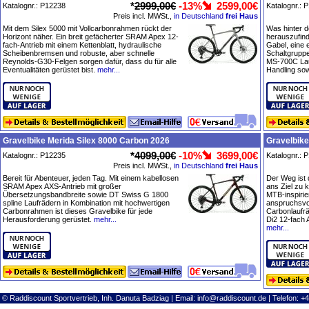
*
2999,00€
-13%
2599,00€
Katalognr.: P12238
Katalognr.: 
Preis incl. MWSt.,
in Deutschland
frei Haus
Mit dem Silex 5000 mit Vollcarbonrahmen rückt der
Was hinter d
Horizont näher. Ein breit gefächerter SRAM Apex 12-
herauszufin
fach-Antrieb mit einem Kettenblatt, hydraulische
Gabel, eine
Scheibenbremsen und robuste, aber schnelle
Schaltgrupp
Reynolds-G30-Felgen sorgen dafür, dass du für alle
MS-700C Lauf
Eventualitäten gerüstet bist.
mehr...
Handling sow
Gravelbike Merida Silex 8000 Carbon 2026
Gravelbike
*
4099,00€
-10%
3699,00€
Katalognr.: P12235
Katalognr.: 
Preis incl. MWSt.,
in Deutschland
frei Haus
Bereit für Abenteuer, jeden Tag. Mit einem kabellosen
Der Weg ist 
SRAM Apex AXS-Antrieb mit großer
ans Ziel zu 
Übersetzungsbandbreite sowie DT Swiss G 1800
MTB-inspirie
spline Laufrädern in Kombination mit hochwertigen
anspruchsvol
Carbonrahmen ist dieses Gravelbike für jede
Carbonlaufr
Herausforderung gerüstet.
mehr...
Di2 12-fach 
mehr...
© Raddiscount Sportvertrieb, Inh. Danuta Badziag | Email:
info@raddiscount.de
| Telefon: +