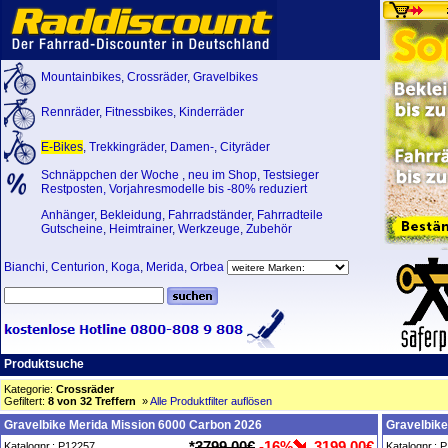
Mountainbikes
,
Crossräder
,
Gravelbikes
Rennräder
,
Fitnessbikes
,
Kinderräder
E-Bikes
,
Trekkingräder
,
Damen-
,
Cityräder
Schnäppchen der Woche
,
neu im Shop
,
Testsieger
Restposten, Vorjahresmodelle bis -80% reduziert
Anhänger
,
Bekleidung
,
Fahrradständer
,
Fahrradteile
Gutscheine
,
Heimtrainer
,
Werkzeuge
,
Zubehör
Bianchi
,
Centurion
,
Koga
,
Merida
,
Orbea
Produktsuche
Kategorie:
Crossräder
Gefiltert:
8 von 32 Treffern
»
Alle Produktfilter auflösen
Gravelbike Merida Mission 6000 Carbon 2026
Gravelbike
*
3799,00€
-16%
3199,00€
Katalognr.: P12257
Katalognr.: 