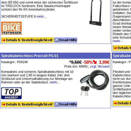
dem BS 650 und somit eines der sichersten Schlösser
ist der kom
im TRELOCK-Sortiment. Eine Staubschutzkappe
Faltschloss-
schützt den IN-X®-Innenbahnzylinder.
gehärtetem S
entfalten. D
SICHERHEITSSTUFE 6
mehr...
Gegenstand g
Abschließen
Grad drehba
einem Wende
weiter verbe
Rütteln des 
eine Schutz
mehr...
Spiralkabelschloss Procraft PS-01
Spiralkabe
*
9,50€
-58%
3,99€
Katalognr.: P09196
Katalognr.: 
Preis incl. MWSt.,
zzgl. Versand
Kompaktes und sicheres Spiralkabelschloss mit 10
Flexibel und
mm starkem und 1,80 m langem Kabel. Inkl. drei
Kabelschlos
Schlüssel und Universalhalterung zur Montage am
nicht nur du
Rahmen oder an der Sattelstütze.
mehr...
Komfortstand
ganzer Linie
Schließautom
den täglich
Kabelschlö