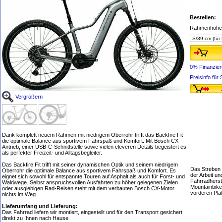
Bestellen:
Rahmenhöhe 
0% Finanzie
Preisinfo fü
Vergrößern
Dank komplett neuem Rahmen mit niedrigem Oberrohr trifft das Backfire Fit
die optimale Balance aus sportivem Fahrspaß und Komfort. Mit Bosch CX-
Antrieb, einer USB-C-Schnittstelle sowie vielen cleveren Details begeistert es
als perfekter Freizeit- und Alltagsbegleiter.
Das Backfire Fit trifft mit seiner dynamischen Optik und seinem niedrigem
Das Streben n
Oberrohr die optimale Balance aus sportivem Fahrspaß und Komfort. Es
der Arbeit u
eignet sich sowohl für entspannte Touren auf Asphalt als auch für Forst- und
Fahrradherste
Waldwege. Selbst anspruchsvollen Ausfahrten zu höher gelegenen Zielen
Mountainbike
oder ausgiebigen Rad-Reisen steht mit dem verbauten Bosch CX-Motor
vorderen Plä
nichts im Weg.
Lieferumfang und Lieferung:
Das Fahrrad liefern wir montiert, eingestellt und für den Transport gesichert
direkt zu Ihnen nach Hause.