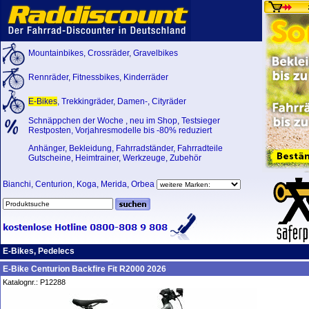
Mountainbikes
,
Crossräder
,
Gravelbikes
Rennräder
,
Fitnessbikes
,
Kinderräder
E-Bikes
,
Trekkingräder
,
Damen-
,
Cityräder
Schnäppchen der Woche
,
neu im Shop
,
Testsieger
Restposten, Vorjahresmodelle bis -80% reduziert
Anhänger
,
Bekleidung
,
Fahrradständer
,
Fahrradteile
Gutscheine
,
Heimtrainer
,
Werkzeuge
,
Zubehör
Bianchi
,
Centurion
,
Koga
,
Merida
,
Orbea
E-Bikes, Pedelecs
E-Bike Centurion Backfire Fit R2000 2026
Katalognr.: P12288