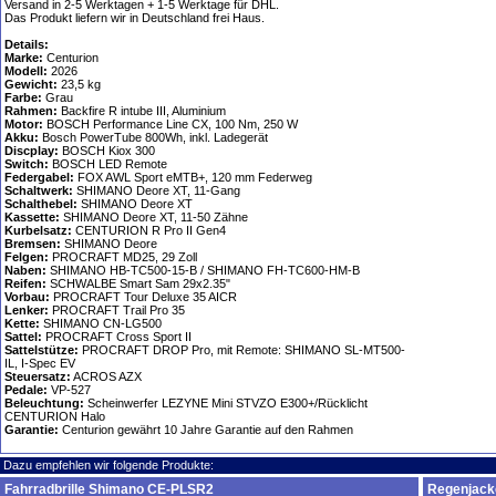
Versand in 2-5 Werktagen + 1-5 Werktage für DHL.
Das Produkt liefern wir in Deutschland frei Haus.
Details:
Marke:
Centurion
Modell:
2026
Gewicht:
23,5 kg
Farbe:
Grau
Rahmen:
Backfire R intube III, Aluminium
Motor:
BOSCH Performance Line CX, 100 Nm, 250 W
Akku:
Bosch PowerTube 800Wh, inkl. Ladegerät
Discplay:
BOSCH Kiox 300
Switch:
BOSCH LED Remote
Federgabel:
FOX AWL Sport eMTB+, 120 mm Federweg
Schaltwerk:
SHIMANO Deore XT, 11-Gang
Schalthebel:
SHIMANO Deore XT
Kassette:
SHIMANO Deore XT, 11-50 Zähne
Kurbelsatz:
CENTURION R Pro II Gen4
Bremsen:
SHIMANO Deore
Felgen:
PROCRAFT MD25, 29 Zoll
Naben:
SHIMANO HB-TC500-15-B / SHIMANO FH-TC600-HM-B
Reifen:
SCHWALBE Smart Sam 29x2.35"
Vorbau:
PROCRAFT Tour Deluxe 35 AICR
Lenker:
PROCRAFT Trail Pro 35
Kette:
SHIMANO CN-LG500
Sattel:
PROCRAFT Cross Sport II
Sattelstütze:
PROCRAFT DROP Pro, mit Remote: SHIMANO SL-MT500-
IL, I-Spec EV
Steuersatz:
ACROS AZX
Pedale:
VP-527
Beleuchtung:
Scheinwerfer LEZYNE Mini STVZO E300+/Rücklicht
CENTURION Halo
Garantie:
Centurion gewährt 10 Jahre Garantie auf den Rahmen
Dazu empfehlen wir folgende Produkte:
Fahrradbrille Shimano CE-PLSR2
Regenjacke