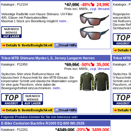
*
47,99€
-48%
24,99€
Katalognr.: P12154
Katalognr.: 
Preis incl. MWSt.,
zzgl. Versand
Vielseitige Radbrille vom Hause Shimano. UV-Filter
Regenjacke m
400, Gläser mit Polarisationsfilter.
wasserdicht
Maximal 1 Stück pro Bestellung möglich!
mehr...
mit Reißver
Discrete Ref
Sichtbarkeit 
Trikot MTB Shimano Myoko L.S. Jersey Langarm Herren
Trikot MTB
*
69,95€
-50%
35,00€
Katalognr.: P11950
Katalognr.: 
Preis incl. MWSt.,
zzgl. Versand
Stylisches Shirt ohne Reißverschluss mit
Stylisches S
klassischem V-Ausschnitt für den MTB-Einsatz. Ein
V-Ausschnitt
körpernaher Schnitt und elastische Materialien sorgen
Schnitt und e
für eine gute Passform, ohne dabei die
Passform, oh
Bewegungsfreiheit einzuschränken.
mehr...
einzuschrän
Folgende Produkte könnten für Sie von Interesse sein:
E-Bike Centurion Backfire R1000 EQ 800 Wh 2026
*
4349,00€
-20%
3499,00€
Katalognr.: P12261