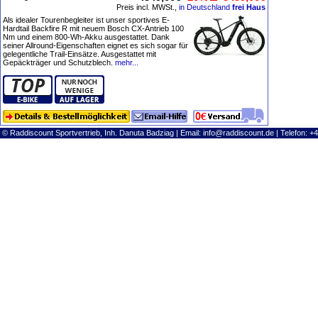
Preis incl. MWSt.,
in Deutschland
frei Haus
Als idealer Tourenbegleiter ist unser sportives E-
Hardtail Backfire R mit neuem Bosch CX-Antrieb 100
Nm und einem 800-Wh-Akku ausgestattet. Dank
seiner Allround-Eigenschaften eignet es sich sogar für
gelegentliche Trail-Einsätze. Ausgestattet mit
Gepäckträger und Schutzblech.
mehr...
© Raddiscount Sportvertrieb, Inh. Danuta Badziag | Email:
info@raddiscount.de
| Telefon: +