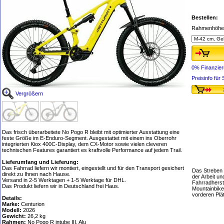
Bestellen:
Rahmenhöhe,
0% Finanzie
Preisinfo fü
Vergrößern
Das frisch überarbeitete No Pogo R bleibt mit optimierter Ausstattung eine
feste Größe im E-Enduro-Segment. Ausgestattet mit einem ins Oberrohr
integrierten Kiox 400C-Display, dem CX-Motor sowie vielen cleveren
technischen Features garantiert es kraftvolle Performance auf jedem Trail.
Lieferumfang und Lieferung:
Das Fahrrad liefern wir montiert, eingestellt und für den Transport gesichert
Das Streben n
direkt zu Ihnen nach Hause.
der Arbeit u
Versand in 2-5 Werktagen + 1-5 Werktage für DHL.
Fahrradherste
Das Produkt liefern wir in Deutschland frei Haus.
Mountainbike
vorderen Plä
Details:
Marke:
Centurion
Modell:
2026
Gewicht:
26,2 kg
Rahmen:
No Pogo R intube III, Alu