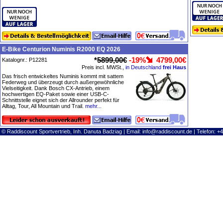
E-Bike Centurion Numinis R2000 EQ 2026
*
5899,00€
-19%
4799,00€
Katalognr.: P12281
Preis incl. MWSt.,
in Deutschland
frei Haus
Das frisch entwickeltes Numinis kommt mit sattem
Federweg und überzeugt durch außergewöhnliche
Vielseitigkeit. Dank Bosch CX-Antrieb, einem
hochwertigen EQ-Paket sowie einer USB-C-
Schnittstelle eignet sich der Allrounder perfekt für
Alltag, Tour, All Mountain und Trail.
mehr...
© Raddiscount Sportvertrieb, Inh. Danuta Badziag | Email:
info@raddiscount.de
| Telefon: +