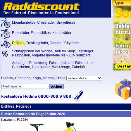
Mountainbikes
,
Crossräder
,
Gravelbikes
Rennräder
,
Fitnessbikes
,
Kinderräder
E-Bikes
,
Trekkingräder
,
Damen-
,
Cityräder
Schnäppchen der Woche
,
neu im Shop
,
Testsieger
Restposten, Vorjahresmodelle bis -80% reduziert
Anhänger
,
Bekleidung
,
Fahrradständer
,
Fahrradteile
Gutscheine
,
Heimtrainer
,
Werkzeuge
,
Zubehör
Bianchi
,
Centurion
,
Koga
,
Merida
,
Orbea
E-Bikes, Pedelecs
E-Bike Centurion No Pogo R1000 2026
Katalognr.: P12284