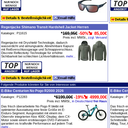
Regenjacke Shimano Transit Hardshell Jacket Herren
*
169,95€
-50%
85,00€
Katalognr.: P11615
Preis incl. MWSt.,
zzgl. Versand
Regenjacke mit Dryshield-Technologie, dadurch
wasserdicht und atmungsaktiv. Abnehmbare Kapuze
mit Reißverschlussgarage und Schnappverschluss.
Discrete Reflectivity-Technologie für erhöhte
Sichtbarkeit bei schlechten Lichtverhältnissen.
mehr...
Folgende Produkte könnten für Sie von Interesse sein:
E-Bike Centurion No Pogo R2000 2026
E-Bike Ce
*
6199,00€
-19%
4999,00€
Katalognr.: P12283
Katalognr.: 
Preis incl. MWSt.,
in Deutschland
frei Haus
Das frisch überarbeitete No Pogo R bleibt mit
Das frisch e
optimierter Ausstattung eine feste Größe im E-
Federweg un
Enduro-Segment. Ausgestattet mit einem ins
Vielseitigke
Oberrohr integrierten Kiox 400C-Display, dem CX-
hochwertige
Motor sowie einem erstklassigen DVO-Fahrwerk
Schnittstelle
garantiert es kraftvolle Performance auf jedem Trail.
Alltag, Tour,
mehr...