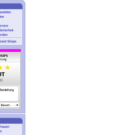
sletter
ine
ervice
icherheit
erden
sted Shops
chauen
en