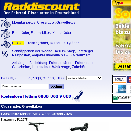
Mountainbikes
,
Crossräder
,
Gravelbikes
Rennräder
,
Fitnessbikes
,
Kinderräder
E-Bikes
,
Trekkingräder
,
Damen-
,
Cityräder
Schnäppchen der Woche
,
neu im Shop
,
Testsieger
Restposten, Vorjahresmodelle bis -80% reduziert
Anhänger
,
Bekleidung
,
Fahrradständer
,
Fahrradteile
Gutscheine
,
Heimtrainer
,
Werkzeuge
,
Zubehör
Bianchi
,
Centurion
,
Koga
,
Merida
,
Orbea
Crossräder, Gravelbikes
Gravelbike Merida Silex 4000 Carbon 2026
Katalognr.: P12275