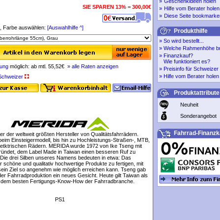
»
Geschenkideen holen
SIE SPAREN 13% = 300,00€
»
Hilfe vom Berater holen
»
Diese Seite bookmarke
 Farbe auswählen:
[Auswahlhilfe ^]
Produkthilfe
»
So wird bestellt...
»
Welche Rahmenhöhe br
»
Finanzkauf?
Wie funktioniert es?
rung
möglich: ab mtl. 55,52€
» alle Raten anzeigen
»
Preisinfo für Schweize
»
Hilfe vom Berater holen
r Schweizer
Produktattribute
Neuheit
Sonderangebot
Fahrrad-Finanzk
ner der weltweit größten Hersteller von Qualitätsfahrrädern.
eim Einsteigermodell, bis hin zu Hochleistungs-Straßen-, MTB,
letktrischen Rädern. MERIDA wurde 1972 von Ike Tseng mit
ründet, dem Label Made in Taiwan einen besseren Ruf zu
 Die drei Silben unseres Namens bedeuten in etwa: Das
 schöne und qualitativ hochwertige Produkte zu fertigen, mit
sein Ziel so angenehm wie möglich erreichen kann. Tseng gab
der Fahrradproduktion ein neues Gesicht. Heute gilt Taiwan als
t dem besten Fertigungs-Know-How der Fahrradbranche.
PS1