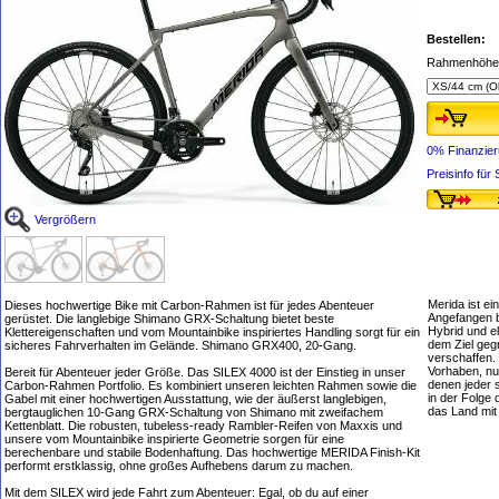
Bestellen:
Rahmenhöhe,
0% Finanzie
Preisinfo fü
Vergrößern
Merida ist ei
Dieses hochwertige Bike mit Carbon-Rahmen ist für jedes Abenteuer
Angefangen b
gerüstet. Die langlebige Shimano GRX-Schaltung bietet beste
Hybrid und e
Klettereigenschaften und vom Mountainbike inspiriertes Handling sorgt für ein
dem Ziel geg
sicheres Fahrverhalten im Gelände. Shimano GRX400, 20-Gang.
verschaffen.
Vorhaben, nur
Bereit für Abenteuer jeder Größe. Das SILEX 4000 ist der Einstieg in unser
denen jeder 
Carbon-Rahmen Portfolio. Es kombiniert unseren leichten Rahmen sowie die
in der Folge 
Gabel mit einer hochwertigen Ausstattung, wie der äußerst langlebigen,
das Land mi
bergtauglichen 10-Gang GRX-Schaltung von Shimano mit zweifachem
Kettenblatt. Die robusten, tubeless-ready Rambler-Reifen von Maxxis und
unsere vom Mountainbike inspirierte Geometrie sorgen für eine
berechenbare und stabile Bodenhaftung. Das hochwertige MERIDA Finish-Kit
performt erstklassig, ohne großes Aufhebens darum zu machen.
Mit dem SILEX wird jede Fahrt zum Abenteuer: Egal, ob du auf einer