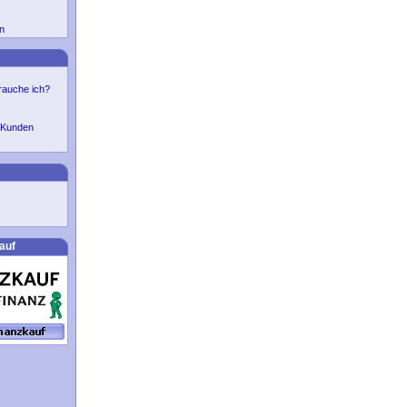
n
auche ich?
r Kunden
auf