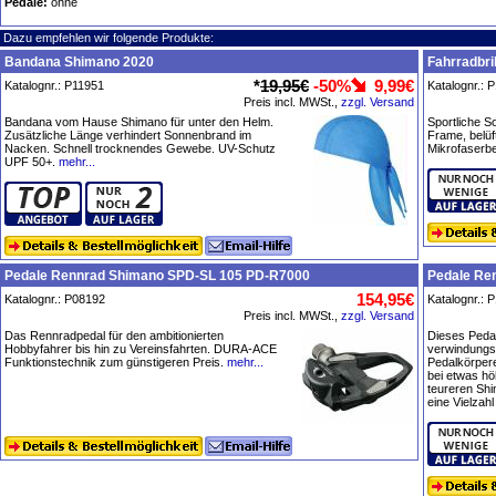
Pedale:
ohne
Dazu empfehlen wir folgende Produkte:
Bandana Shimano 2020
Fahrradbri
*
19,95€
-50%
9,99€
Katalognr.: P11951
Katalognr.: 
Preis incl. MWSt.,
zzgl. Versand
Bandana vom Hause Shimano für unter den Helm.
Sportliche S
Zusätzliche Länge verhindert Sonnenbrand im
Frame, belüf
Nacken. Schnell trocknendes Gewebe. UV-Schutz
Mikrofaserbe
UPF 50+.
mehr...
Pedale Rennrad Shimano SPD-SL 105 PD-R7000
Pedale Re
154,95€
Katalognr.: P08192
Katalognr.: 
Preis incl. MWSt.,
zzgl. Versand
Das Rennradpedal für den ambitionierten
Dieses Pedal
Hobbyfahrer bis hin zu Vereinsfahrten. DURA-ACE
verwindungs
Funktionstechnik zum günstigeren Preis.
mehr...
Pedalkörpere
bei etwas hö
teureren Shi
eine Vielzah