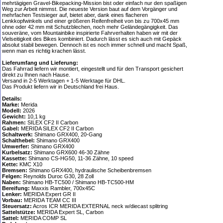
mehrtägigen Gravel-Bikepacking-Mission bist oder einfach nur den spaßigen
Weg zur Arbeit nimmst. Die neueste Version baut auf dem Vorgänger und
mehrfachen Testsieger auf, bietet aber, dank eines flacheren
Lenkkopfwinkels und einer größeren Reifenfreiheit von bis zu 700x45 mm
ohne oder 42 mm mit Schutzblechen, noch mehr Geländegängigkeit. Das
souveräne, vom Mountainbike inspirierte Fahrverhalten haben wir mit der
Vielseitigkeit des Bikes kombiniert. Dadurch lässt es sich auch mit Gepäck
absolut stabil bewegen. Dennoch ist es noch immer schnell und macht Spaß,
wenn man es richtig krachen lässt.
Lieferumfang und Lieferung:
Das Fahrrad liefern wir montiert, eingestellt und für den Transport gesichert
direkt zu Ihnen nach Hause.
Versand in 2-5 Werktagen + 1-5 Werktage für DHL.
Das Produkt liefern wir in Deutschland frei Haus.
Details:
Marke:
Merida
Modell:
2026
Gewicht:
10,1 kg
Rahmen:
SILEX CF2 II Carbon
Gabel:
MERIDA SILEX CF2 II Carbon
Schaltwerk:
Shimano GRX400, 20-Gang
Schalthebel:
Shimano GRX400
Umwerfer:
Shimano GRX400
Kurbelsatz:
Shimano GRX600 46-30 Zähne
Kassette:
Shimano CS-HG50, 11-36 Zähne, 10 speed
Kette:
KMC X10
Bremsen:
Shimano GRX400, hydraulische Scheibenbremsen
Felgen:
Reynolds Duroc G30, 28 Zoll
Naben:
Shimano HB-TC500 / Shimano HB-TC500-HM
Bereifung:
Maxxis Rambler, 700x45C
Lenker:
MERIDA Expert GR II
Vorbau:
MERIDA TEAM CC III
Steuersatz:
Acros ICR MERIDA EXTERNAL neck w/diecast splitring
Sattelstütze:
MERIDA Expert SL, Carbon
Sattel:
MERIDA COMP SL