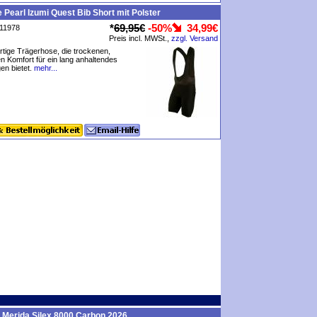
 Pearl Izumi Quest Bib Short mit Polster
*
69,95€
-50%
34,99€
P11978
Preis incl. MWSt.,
zzgl. Versand
tige Trägerhose, die trockenen,
en Komfort für ein lang anhaltendes
n bietet.
mehr...
 Merida Silex 8000 Carbon 2026