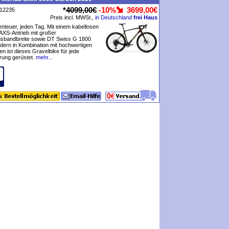
*
4099,00€
-10%
3699,00€
P12235
Preis incl. MWSt.,
in Deutschland
frei Haus
benteuer, jeden Tag. Mit einem kabellosen
XS-Antrieb mit großer
sbandbreite sowie DT Swiss G 1800
ädern in Kombination mit hochwertigen
 ist dieses Gravelbike für jede
ung gerüstet.
mehr...