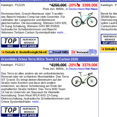
*
4250,00€
-20%
3399,00€
Katalognr.: P12225
Katalognr.: 
Preis incl. MWSt.,
in Deutschland
frei Haus
Rennmaschine, Gravel-Abenteuer oder Traveller -
Bereit für A
das Bianchi Impulso Comp hat viele Gesichter. Für
SRAM Apex A
Liebhaber der Langstrecke und Abenteurer
Übersetzung
gleichermaßen. Die Ausstattung: Shimano GRX 820,
spline Laufr
24 Gang Schaltung, Shimano GRX BR-RX820
Carbonrahmen
hydraulische Scheibenbremsen und Bianchi
Herausforder
Velomann Terbium Carbon Systemlaufräder
mehr...
Gravelbike Orbea Terra M31e Team 1X Carbon 2026
*
4199,00€
-20%
3379,00€
Katalognr.: P12217
Preis incl. MWSt.,
in Deutschland
frei Haus
Das Terra ist alles andere als ein umfunktioniertes
Rennrad oder ein schlankes Mountainbike. Das Terra
IST Gravel. Es bringt deinen Abenteuern auf der
Straße mehr Komfort und lässt dich endlich
entdecken, wo dieser Schotterweg am Ende der
asphaltierten Straße hinführt. Das Terra M30 Team
1X hat im Unterrohr ein Stauraum für Kleinteile.
Ausstattung: Sram Rival XPLR AXS 13-Gang
Elektroschaltung, hydraulische Scheibenbremsen und
Orbea Systemlaufräder.
mehr...