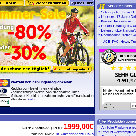
Service / Infos
»
Schnäppchen Email-New
»
Über uns: 17 Jahre Onl
»
Kontakt, Impressum
»
Unsere Leistungen & S
»
Datenschutzerklärung/S
»
Raddiscount-Partner w
AGB
,
FAQ
,
News
,
Tru
Vielzahl von Zahlungsmöglichkeiten
Raddiscount bietet Ihnen vielfältige
Zahlungsmöglichkeiten. Von Nachnahme, über
Vorkasse, Kreditkartenzahlung bishin zum Finanzkauf ist
alles dabei.
mehr...
Produktaktionen
1999,00€
»
Ähnliche Produkte ans
statt *EVP
2299,00€
jetzt nur
»
Produkt weiterempfehl
Preis incl. MWSt.,
in Deutschland
frei Haus