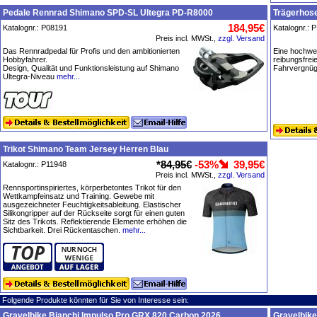
Pedale Rennrad Shimano SPD-SL Ultegra PD-R8000
Trägerhose
184,95€
Katalognr.: P08191
Katalognr.: 
Preis incl. MWSt.,
zzgl. Versand
Das Rennradpedal für Profis und den ambitionierten
Eine hochwer
Hobbyfahrer.
reibungsfrei
Design, Qualität und Funktionsleistung auf Shimano
Fahrvergnüge
Ultegra-Niveau
mehr...
Trikot Shimano Team Jersey Herren Blau
*
84,95€
-53%
39,95€
Katalognr.: P11948
Preis incl. MWSt.,
zzgl. Versand
Rennsportinspiriertes, körperbetontes Trikot für den
Wettkampfeinsatz und Training. Gewebe mit
ausgezeichneter Feuchtigkeitsableitung. Elastischer
Silikongripper auf der Rückseite sorgt für einen guten
Sitz des Trikots. Reflektierende Elemente erhöhen die
Sichtbarkeit. Drei Rückentaschen.
mehr...
Folgende Produkte könnten für Sie von Interesse sein:
Gravelbike Bianchi Impulso Pro GRX 820 Carbon 2026
Gravelbike