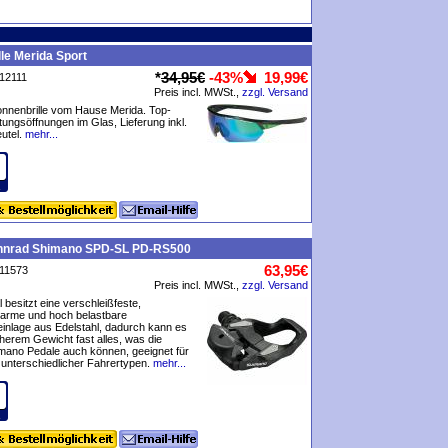
lle Merida Sport
*
34,95€
-43%
19,99€
P12111
Preis incl. MWSt.,
zzgl. Versand
onnenbrille vom Hause Merida. Top-
tungsöffnungen im Glas, Lieferung inkl.
utel.
mehr...
nnrad Shimano SPD-SL PD-RS500
63,95€
P11573
Preis incl. MWSt.,
zzgl. Versand
 besitzt eine verschleißfeste,
arme und hoch belastbare
inlage aus Edelstahl, dadurch kann es
herem Gewicht fast alles, was die
mano Pedale auch können, geeignet für
l unterschiedlicher Fahrertypen.
mehr...