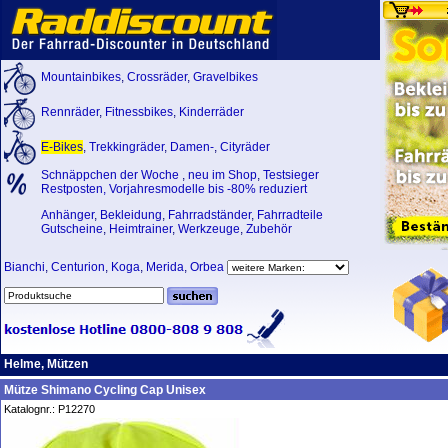
Mountainbikes
,
Crossräder
,
Gravelbikes
Rennräder
,
Fitnessbikes
,
Kinderräder
E-Bikes
,
Trekkingräder
,
Damen-
,
Cityräder
Schnäppchen der Woche
,
neu im Shop
,
Testsieger
Restposten, Vorjahresmodelle bis -80% reduziert
Anhänger
,
Bekleidung
,
Fahrradständer
,
Fahrradteile
Gutscheine
,
Heimtrainer
,
Werkzeuge
,
Zubehör
Bianchi
,
Centurion
,
Koga
,
Merida
,
Orbea
Helme, Mützen
Mütze Shimano Cycling Cap Unisex
Katalognr.: P12270