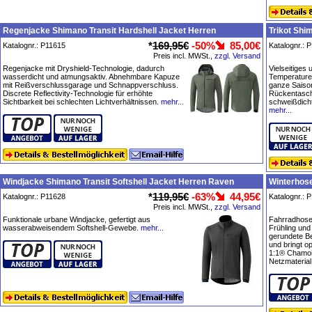
Regenjacke Shimano Transit Hardshell Jacket Herren
Trikot Shi
*
169,95€
-50%
85,00€
Katalognr.: P11615
Katalognr.: 
Preis incl. MWSt.,
zzgl. Versand
Regenjacke mit Dryshield-Technologie, dadurch
Vielseitiges 
wasserdicht und atmungsaktiv. Abnehmbare Kapuze
Temperature
mit Reißverschlussgarage und Schnappverschluss.
ganze Saison
Discrete Reflectivity-Technologie für erhöhte
Rückentasch
Sichtbarkeit bei schlechten Lichtverhältnissen.
mehr...
schweißdicht
mehr...
Windjacke Shimano Transit Softshell Jacket Herren Raven
Winterhose
*
119,95€
-63%
44,95€
Katalognr.: P11628
Katalognr.: 
Preis incl. MWSt.,
zzgl. Versand
Funktionale urbane Windjacke, gefertigt aus
Fahrradhose,
wasserabweisendem Softshell-Gewebe.
mehr...
Frühling und 
gerundete B
und bringt 
1:1® Chamois
Netzmaterial