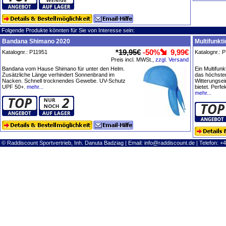
Folgende Produkte könnten für Sie von Interesse sein:
Bandana Shimano 2020
Multifunkt
*
19,95€
-50%
9,99€
Katalognr.: P11951
Katalognr.: 
Preis incl. MWSt.,
zzgl. Versand
Bandana vom Hause Shimano für unter den Helm.
Ein Multifunk
Zusätzliche Länge verhindert Sonnenbrand im
das höchste
Nacken. Schnell trocknendes Gewebe. UV-Schutz
Witterungsei
UPF 50+.
mehr...
bietet. Perfe
mehr...
© Raddiscount Sportvertrieb, Inh. Danuta Badziag | Email:
info@raddiscount.de
| Telefon: +