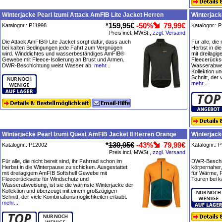
Winterjacke Pearl Izumi Attack AmFIB Lite Jacket Herren
Winterjack
*
159,95€
-50%
79,99€
Katalognr.: P11998
Katalognr.: 
Preis incl. MWSt.,
zzgl. Versand
Die Attack AmFIB® Lite Jacket sorgt dafür, dass auch
Für alle, die
bei kalten Bedingungen jede Fahrt zum Vergnügen
Herbst in di
wird. Winddichtes und wasserbeständiges AmFIB®
mit dreilagi
Gewebe mit Fleece-Isolierung an Brust und Armen.
Fleecerückse
DWR-Beschichtung weist Wasser ab.
mehr...
Wasserabweis
Kollektion u
Schnitt, der
mehr...
Winterjacke Pearl Izumi Quest AmFIB Jacket II Herren Orange
Winterjack
*
139,95€
-43%
79,99€
Katalognr.: P12002
Katalognr.: 
Preis incl. MWSt.,
zzgl. Versand
Für alle, die nicht bereit sind, ihr Fahrrad schon im
DWR-Beschic
Herbst in die Winterpause zu schicken. Ausgestattet
körpernaher,
mit dreilagigem AmFIB Softshell Gewebe mit
für Wärme, Fl
Fleecerückseite für Windschutz und
Touren bei k
Wasserabweisung, ist sie die wärmste Winterjacke der
Kollektion und überzeugt mit einem großzügigen
Schnitt, der viele Kombinationsmöglichkeiten erlaubt.
mehr...