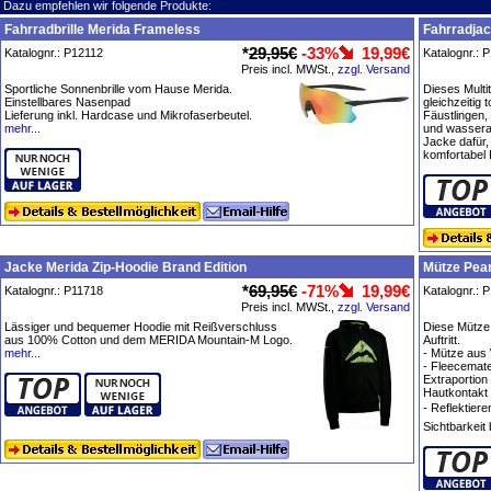
Dazu empfehlen wir folgende Produkte:
Fahrradbrille Merida Frameless
Fahrradjac
*
29,95€
-33%
19,99€
Katalognr.: P12112
Katalognr.: 
Preis incl. MWSt.,
zzgl. Versand
Sportliche Sonnenbrille vom Hause Merida.
Dieses Multi
Einstellbares Nasenpad
gleichzeitig t
Lieferung inkl. Hardcase und Mikrofaserbeutel.
Fäustlingen,
mehr...
und wassera
Jacke dafür,
komfortabel 
Jacke Merida Zip-Hoodie Brand Edition
Mütze Pear
*
69,95€
-71%
19,99€
Katalognr.: P11718
Katalognr.: 
Preis incl. MWSt.,
zzgl. Versand
Lässiger und bequemer Hoodie mit Reißverschluss
Diese Mütze 
aus 100% Cotton und dem MERIDA Mountain-M Logo.
Auftritt.
mehr...
- Mütze aus
- Fleecemate
Extraportio
Hautkontakt
- Reflektier
Sichtbarkeit