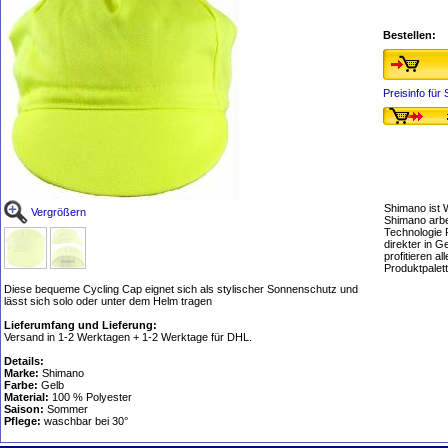
Bestellen:
Preisinfo fü
Shimano ist 
Vergrößern
Shimano arbe
Technologie 
direkter in 
profitieren 
Produktpalet
Diese bequeme Cycling Cap eignet sich als stylischer Sonnenschutz und
lässt sich solo oder unter dem Helm tragen
Lieferumfang und Lieferung:
Versand in 1-2 Werktagen + 1-2 Werktage für DHL.
Details:
Marke:
Shimano
Farbe:
Gelb
Material:
100 % Polyester
Saison:
Sommer
Pflege:
waschbar bei 30°