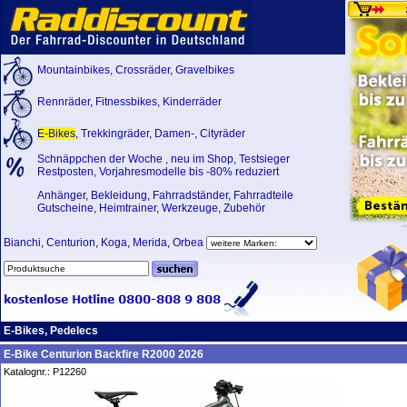
Mountainbikes
,
Crossräder
,
Gravelbikes
Rennräder
,
Fitnessbikes
,
Kinderräder
E-Bikes
,
Trekkingräder
,
Damen-
,
Cityräder
Schnäppchen der Woche
,
neu im Shop
,
Testsieger
Restposten, Vorjahresmodelle bis -80% reduziert
Anhänger
,
Bekleidung
,
Fahrradständer
,
Fahrradteile
Gutscheine
,
Heimtrainer
,
Werkzeuge
,
Zubehör
Bianchi
,
Centurion
,
Koga
,
Merida
,
Orbea
E-Bikes, Pedelecs
E-Bike Centurion Backfire R2000 2026
Katalognr.: P12260