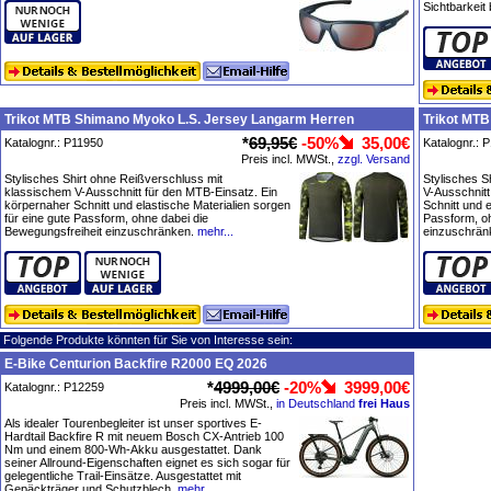
Sichtbarkeit 
Trikot MTB Shimano Myoko L.S. Jersey Langarm Herren
Trikot MTB
*
69,95€
-50%
35,00€
Katalognr.: P11950
Katalognr.: 
Preis incl. MWSt.,
zzgl. Versand
Stylisches Shirt ohne Reißverschluss mit
Stylisches S
klassischem V-Ausschnitt für den MTB-Einsatz. Ein
V-Ausschnitt
körpernaher Schnitt und elastische Materialien sorgen
Schnitt und e
für eine gute Passform, ohne dabei die
Passform, oh
Bewegungsfreiheit einzuschränken.
mehr...
einzuschrän
Folgende Produkte könnten für Sie von Interesse sein:
E-Bike Centurion Backfire R2000 EQ 2026
*
4999,00€
-20%
3999,00€
Katalognr.: P12259
Preis incl. MWSt.,
in Deutschland
frei Haus
Als idealer Tourenbegleiter ist unser sportives E-
Hardtail Backfire R mit neuem Bosch CX-Antrieb 100
Nm und einem 800-Wh-Akku ausgestattet. Dank
seiner Allround-Eigenschaften eignet es sich sogar für
gelegentliche Trail-Einsätze. Ausgestattet mit
Gepäckträger und Schutzblech.
mehr...