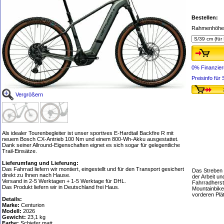
Bestellen:
Rahmenhöhe 
0% Finanzie
Preisinfo fü
Vergrößern
Als idealer Tourenbegleiter ist unser sportives E-Hardtail Backfire R mit
neuem Bosch CX-Antrieb 100 Nm und einem 800-Wh-Akku ausgestattet.
Dank seiner Allround-Eigenschaften eignet es sich sogar für gelegentliche
Trail-Einsätze.
Lieferumfang und Lieferung:
Das Fahrrad liefern wir montiert, eingestellt und für den Transport gesichert
Das Streben n
direkt zu Ihnen nach Hause.
der Arbeit u
Versand in 2-5 Werktagen + 1-5 Werktage für DHL.
Fahrradherste
Das Produkt liefern wir in Deutschland frei Haus.
Mountainbike
vorderen Plä
Details:
Marke:
Centurion
Modell:
2026
Gewicht:
23,1 kg
Farbe:
Schiefer matt