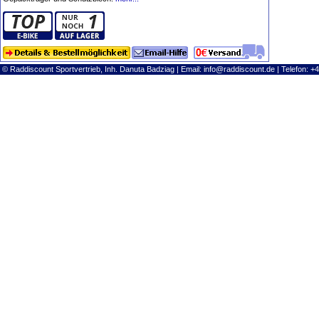
© Raddiscount Sportvertrieb, Inh. Danuta Badziag | Email:
info@raddiscount.de
| Telefon: +