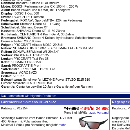
Rahmen:
Backfire R intube III, Aluminium
Motor:
BOSCH Performance Line CX, 100 Nm, 250 W
Akku:
Bosch PowerTube 800Wh, inkl. Ladegerät
Display:
BOSCH Kiox 300
Switch:
BOSCH LED Remote
Federgabel:
FOX AWL Sport eMTB+, 120 mm Federweg
Schaltwerk:
Shimano Deore XT, 11-Gang
Schalthebel:
Shimano Deore XT
Kassette:
SHIMANO Deore XT, 11-50 Zähne
Kurbelsatz:
CENTURION R Pro II Gen4, 36 Zähne
Bremsen:
SHIMANO Deore 4-Kolben, hydraulische Scheibenbremsen,
Bremsscheiben 203/180mm
Felgen:
PROCRAFT Altitude MD30, 29 Zoll
Naben:
SHIMANO HB-TC500-15-B / SHIMANO FH-TC600-HM-B
Reifen:
SCHWALBE Wicked Will 29x2.4"
Vorbau:
PROCRAFT Trail Pro 35
Lenker:
PROCRAFT Trail Pro 35
Kette:
SHIMANO CN-LG500
Sattel:
PROCRAFT E-Pro II
Sattelstütze:
PROCRAFT DROP Pro
Steuersatz:
ACROS AZX
Pedale:
VP-527
Beleuchtung:
Scheinwerfer LEZYNE Power STVZO E115 310
Lumen/Rücklicht CENTURION Halo
Garantie:
Centurion gewährt 10 Jahre Garantie auf den Rahmen
Dazu empfehlen wir folgende Produkte:
Fahrradbrille Shimano CE-PLSR2
Regenjacke
*
47,99€
-48%
24,99€
Katalognr.: P12154
Katalognr.: 
Preis incl. MWSt.,
zzgl. Versand
Vielseitige Radbrille vom Hause Shimano. UV-Filter
Regenjacke m
400, Gläser mit Polarisationsfilter.
wasserdicht
Maximal 1 Stück pro Bestellung möglich!
mehr...
mit Reißver
Discrete Ref