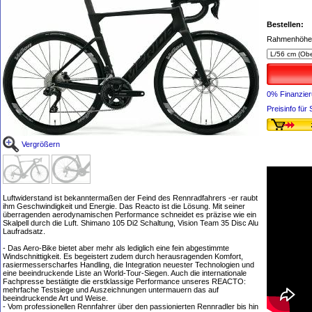
Bestellen:
Rahmenhöhe
0% Finanzie
Preisinfo fü
Vergrößern
Luftwiderstand ist bekanntermaßen der Feind des Rennradfahrers -er raubt
ihm Geschwindigkeit und Energie. Das Reacto ist die Lösung. Mit seiner
überragenden aerodynamischen Performance schneidet es präzise wie ein
Skalpell durch die Luft. Shimano 105 Di2 Schaltung, Vision Team 35 Disc Alu
Laufradsatz.
- Das Aero-Bike bietet aber mehr als lediglich eine fein abgestimmte
Windschnittigkeit. Es begeistert zudem durch herausragenden Komfort,
rasiermesserscharfes Handling, die Integration neuester Technologien und
eine beeindruckende Liste an World-Tour-Siegen. Auch die internationale
Fachpresse bestätigte die erstklassige Performance unseres REACTO:
mehrfache Testsiege und Auszeichnungen untermauern das auf
beeindruckende Art und Weise.
- Vom professionellen Rennfahrer über den passionierten Rennradler bis hin