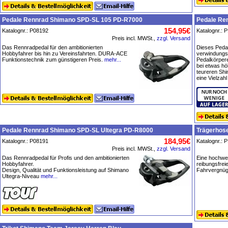
Pedale Rennrad Shimano SPD-SL 105 PD-R7000
Pedale Re
154,95€
Katalognr.: P08192
Katalognr.: 
Preis incl. MWSt.,
zzgl. Versand
Das Rennradpedal für den ambitionierten
Dieses Pedal
Hobbyfahrer bis hin zu Vereinsfahrten. DURA-ACE
verwindungs
Funktionstechnik zum günstigeren Preis.
mehr...
Pedalkörpere
bei etwas hö
teureren Shi
eine Vielzah
Pedale Rennrad Shimano SPD-SL Ultegra PD-R8000
Trägerhose
184,95€
Katalognr.: P08191
Katalognr.: 
Preis incl. MWSt.,
zzgl. Versand
Das Rennradpedal für Profis und den ambitionierten
Eine hochwer
Hobbyfahrer.
reibungsfrei
Design, Qualität und Funktionsleistung auf Shimano
Fahrvergnüge
Ultegra-Niveau
mehr...