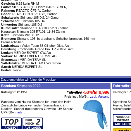
Modell:
2026
Gewicht:
9,15 kg in RH M
Farbe:
SILK BLACK (GLOSSY DARK SILVER)
Rahmen:
REACTO CF3 IV, Carbon
Gabel:
REACTO CF3 IV DISC, Carbon
Schaltwerk:
Shimano 105 Di2, 24-Gang
Schalthebel:
Shimano 105 Di2
Umwerfer:
Shimano 105 Di2
Kurbelsatz:
Shimano 105 R7100, 52-36 Zähne
Kassette:
Shimano 105 R7101, 11-34 Zähne
Kette:
Shimano M6100-12
Bremsen:
Shimano 105, hydraulische Scheibenbremsen, 160 mm
Bremsscheiben
Laufradsatz:
Vision Team 35 Clincher Disc, Alu
Bereifung:
Continental Grand Prix TR 700x28 mm
Lenker:
MERIDA EXPERT CW, Alu
Vorbau:
MERIDA EXPERT SL 2PII, Alu
Steuersatz:
MERIDA TEAM SL
Sattelstütze:
MERIDA TEAM CW Carbon
Sattel:
MERIDA EXPERT SL
Pedale:
keine
Dazu empfehlen wir folgende Produkte:
Bandana Shimano 2020
Fahrradbri
*
19,95€
-50%
9,99€
Katalognr.: P11951
Katalognr.: 
Preis incl. MWSt.,
zzgl. Versand
Bandana vom Hause Shimano für unter den Helm.
Sportliche S
Zusätzliche Länge verhindert Sonnenbrand im
Frame, belüf
Nacken. Schnell trocknendes Gewebe. UV-Schutz
Mikrofaserbe
UPF 50+.
mehr...