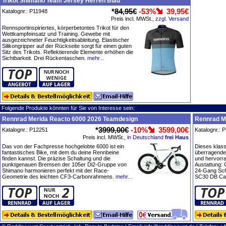
Trikot Shimano Team Jersey Herren Blau
*
84,95€
-53%
39,95€
Katalognr.: P11948
Preis incl. MWSt.,
zzgl. Versand
Rennsportinspiriertes, körperbetontes Trikot für den
Wettkampfeinsatz und Training. Gewebe mit
ausgezeichneter Feuchtigkeitsableitung. Elastischer
Silikongripper auf der Rückseite sorgt für einen guten
Sitz des Trikots. Reflektierende Elemente erhöhen die
Sichtbarkeit. Drei Rückentaschen.
mehr...
Folgende Produkte könnten für Sie von Interesse sein:
Rennrad Merida Reacto 6000 2026 Teamdesign
Rennrad M
*
3999,00€
-10%
3599,00€
Katalognr.: P12251
Katalognr.: 
Preis incl. MWSt.,
in Deutschland
frei Haus
Das von der Fachpresse hochgelobte 6000 ist ein
Dieses klas
fantastisches Bike, mit dem du deine Rennbeine
überragenden
finden kannst. Die präzise Schaltung und die
und hervorra
punktgenauen Bremsen der 105er Di2-Gruppe von
Austattung:
Shimano harmonieren perfekt mit der Race-
24-Gang Sch
Geometrie des leichten CF3-Carbonrahmens.
mehr...
SC30 DB Car