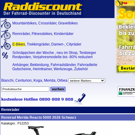
Mountainbikes
,
Crossräder
,
Gravelbikes
Rennräder
,
Fitnessbikes
,
Kinderräder
E-Bikes
,
Trekkingräder
,
Damen-
,
Cityräder
Schnäppchen der Woche
,
neu im Shop
,
Testsieger
Restposten, Vorjahresmodelle bis -80% reduziert
Anhänger
,
Bekleidung
,
Fahrradständer
,
Fahrradteile
Gutscheine
,
Heimtrainer
,
Werkzeuge
,
Zubehör
Bianchi
,
Centurion
,
Koga
,
Merida
,
Orbea
Rennräder
Rennrad Merida Reacto 5000 2026 Schwarz
Katalognr.: P12253