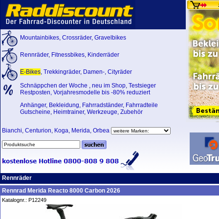
Mountainbikes
,
Crossräder
,
Gravelbikes
Rennräder
,
Fitnessbikes
,
Kinderräder
E-Bikes
,
Trekkingräder
,
Damen-
,
Cityräder
Schnäppchen der Woche
,
neu im Shop
,
Testsieger
Restposten, Vorjahresmodelle bis -80% reduziert
Anhänger
,
Bekleidung
,
Fahrradständer
,
Fahrradteile
Gutscheine
,
Heimtrainer
,
Werkzeuge
,
Zubehör
Bianchi
,
Centurion
,
Koga
,
Merida
,
Orbea
Rennräder
Rennrad Merida Reacto 8000 Carbon 2026
Katalognr.: P12249