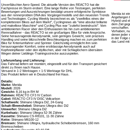
Unverfälschter Aero-Speed. Die aktuelle Version des REACTO hat die
Fachpresse im Sturm erobert. Eine lange Reihe von Testsiegen, perfekten
Bewertungen und Auszeichnungen bestätigt unsere erfolgreiche Symbiose
Merida ist ei
aus der rennerprobten DNA des Vorgängermodells und den neuesten Trends
Angefangen b
und Technologien. Cycling Weekly bezeichnet es als "zweifellos eines der
Hybrid und e
komplettesten Bikes auf dem Markt", Cyclingnews als "eine absolut brillante
dem Ziel geg
und makellose Maschine" und Cycling Plus war "zutiefst beeindruckt". Vom
verschaffen.
ambitionierten Racer über den Enthusiasten bis hin zum ambitionierten
Vorhaben, nur
Rennradfahrer - das REACTO ist ein großartiges Bike für viele Ansprüche.
denen jeder 
Seine herausragende Aerodynamik, sein geringes Gewicht, sein präzises
in der Folge 
Handling und seine blitzschnelle Beschleunigung machen es zum perfekten
das Land mi
Bike für Kriteriumfahrer und Sprinter. Gleichzeitig ermöglicht ihm sein
herausragender Komfort, seine erstklassige Aerodynamik auch auf
Kopfsteinpflaster oder den idyllischen, aber mit Schlaglöchern übersäten
Wegen deiner Lieblings-Trainingsstrecke auszuspielen.
Lieferumfang und Lieferung:
Das Fahrrad liefern wir montiert, eingestellt und für den Transport gesichert
direkt zu Ihnen nach Hause.
Versand in 1-2 Werktagen + 1-5 Werktage für DHL.
Das Produkt liefern wir in Deutschland frei Haus.
Details:
Marke:
Merida
Modell:
2026
Gewicht:
8,16 kg in RH M
Rahmen:
REACTO CF3 IV Carbon
Gabel:
REACTO CF3 IV DISC Vollcarbon
Schaltwerk:
Shimano Ultegra Di2, 24-Gang
Schalt-/Bremshebel:
Shimano Ultegra disc Di2
Umwerfer:
Shimano Ultegra Di2
Kurbelsatz:
Shimano Ultegra 52-36 Zähne
Kassette:
Shimano CS-R8101, 11-30 Zähne
Kette:
Shimano M6100-12
Bremsen:
Shimano Ultegra, hydraulische Scheibenbremsen, 160 mm
Bremsscheiben