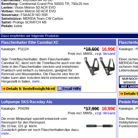
Laufradsatz:
Reynolds AR 60 DB
Bereifung:
Continental Grand Prix 5000S TR, 700x25 mm
Lenker:
Vision Metron 5D ACR EVO
Vorbau:
Vision Metron 5D ACR EVO
Steuersatz:
FSA ACR NO.55R
Sattelstütze:
MERIDA Team CW Carbon
Sattel:
Prologo SCRATCH M5
Pedale:
keine
Dazu empfehlen wir folgende Produkte:
Flaschenhalter Elite Cannibal XC
Flaschenha
*
18,60€
16,99€
Katalognr.: P11124
Katalognr.: 
Preis incl. MWSt.,
zzgl. Versand
Side-Trinkflaschenhalter: Beim Flaschenhalter
Einen sichere
Cannibal XC, lässt sich die Trinkflasche auch von der
MERIDA Flas
Seite in den Flaschenhalter stecken und entnehmen.
sicheren Halt
Praktisch und einfach zu benutzen, geeignet für
Lebensdauer
Rennrad und Mountainbike. Die Flasche sitzt fest im
Halter kann aber trotzdem leicht entnommen werden.
Hergestellt in Italien.
mehr...
Luftpumpe SKS Raceday Alu
Pedale Re
*
17,99€
16,99€
Katalognr.: P04289
Katalognr.: 
Preis incl. MWSt.,
zzgl. Versand
Die erste Minipumpe speziell entwickelt vom
Das Rennradp
Rennsport für den Rennsport.
Hobbyfahrer
Bis 10 bar, 101 gr. leicht.
Funktionstec
Zusätzlich geben wir noch Flaschenhalterclips dazu
mehr...