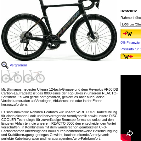
Bestellen:
Rahmenhöhe,
0% Finanzie
Preisinfo fü
Vergrößern
Mit Shimanos neuester Ultegra 12-fach-Gruppe und dem Reynolds AR60 DB
Carbon-Laufradsatz ist das 8000 eines der Top-Bikes in unserem REACTO-
Sortiment. Es wird gerne hart gefahren, genießt es aber auch, deine
Vereinskameraden auf Anstiegen, Abfahrten und oder in der Ebene
herauszufordern.
Es sind innovative Rahmen-Features wie unsere WIRE PORT Kabelführung
für einen cleanen Look und hervorragende Aerodynamik sowie unsere DISC
COOLER Technologie für zuverlässige Bremsperformance selbst auf den
längsten Abfahrten, die unserem REACTO 8000 den entscheidenden Vorteil
verschaffen. In Kombination mit dem wunderschön gearbeiteten CF3-
Carbonrahmen überzeugt das 8000 durch bemerkenswerte Beschleunigung
und Kraftübertragung, geringes Gewicht, beeindruckende Aerodynamik,
perfekte Kabelintegration und herausragenden Aero-Fahrkomfort.