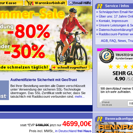
Service / Infos
»
Schnäppchen Email-New
»
Über uns: 17 Jahre Onl
»
Kontakt, Impressum
»
Unsere Leistungen & S
»
Datenschutzerklärung/S
»
Raddiscount-Partner w
AGB
,
FAQ
,
News
,
Tru
Authentifizierte Sicherheit mit GeoTrust
Bei Ihrer Bestellung werden alle Daten verschlüsselt
unter Verwendung der sicheren SSL-Technologie
übertragen. Das SSL-Zertifikat stellt sicher, dass Sie
tatsächlich mit Raddiscount verbunden sind.
mehr...
Rennradkonfigur
4699,00€
statt *EVP
5499,00€
jetzt nur
Preis incl. MWSt.,
in Deutschland
frei Haus