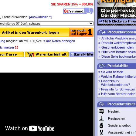
SIE SPAREN 15% = 800,00€
 Farbe auswählen:
[Auswahlhilfe ^]
Produktaktionen
»
Ähnliche Produkte ans
rung
möglich: ab mtl. 130,52€
» alle Raten anzeigen
»
Produkt weiterempfehl
r Schweizer
»
Geschenkideen holen
»
Hilfe vom Berater holen
»
Diese Seite bookmarke
Produkthilfe
»
So wird bestellt...
»
Welche Rahmenhöhe br
»
Finanzkauf?
Wie funktioniert es?
»
Preisinfo für Schweize
»
Hilfe vom Berater holen
Produktattribute
Neuheit
Restposten
Sonderangebot
Ausgezeichnet im 