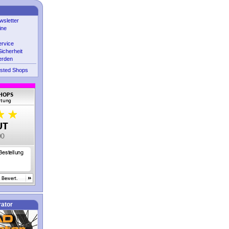
sletter
ine
ervice
icherheit
erden
sted Shops
ator