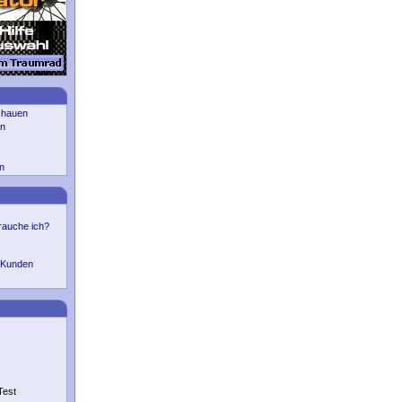
chauen
en
n
auche ich?
r Kunden
Test