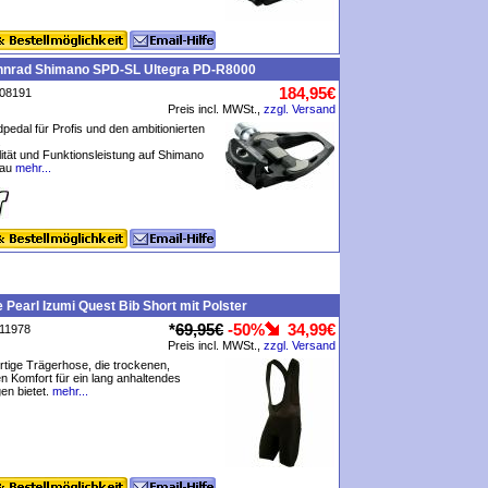
nnrad Shimano SPD-SL Ultegra PD-R8000
184,95€
P08191
Preis incl. MWSt.,
zzgl. Versand
edal für Profis und den ambitionierten
.
ität und Funktionsleistung auf Shimano
eau
mehr...
 Pearl Izumi Quest Bib Short mit Polster
*
69,95€
-50%
34,99€
P11978
Preis incl. MWSt.,
zzgl. Versand
tige Trägerhose, die trockenen,
en Komfort für ein lang anhaltendes
n bietet.
mehr...