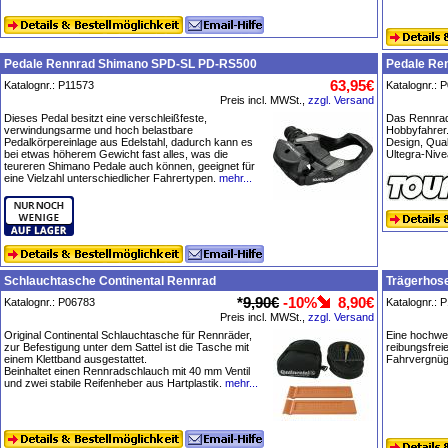
Pedale Rennrad Shimano SPD-SL PD-RS500
Pedale Re
63,95€
Katalognr.: P11573
Katalognr.: 
Preis incl. MWSt.,
zzgl. Versand
Dieses Pedal besitzt eine verschleißfeste,
Das Rennradp
verwindungsarme und hoch belastbare
Hobbyfahrer
Pedalkörpereinlage aus Edelstahl, dadurch kann es
Design, Qual
bei etwas höherem Gewicht fast alles, was die
Ultegra-Niv
teureren Shimano Pedale auch können, geeignet für
eine Vielzahl unterschiedlicher Fahrertypen.
mehr...
Schlauchtasche Continental Rennrad
Trägerhose
*
9,90€
-10%
8,90€
Katalognr.: P06783
Katalognr.: 
Preis incl. MWSt.,
zzgl. Versand
Original Continental Schlauchtasche für Rennräder,
Eine hochwer
zur Befestigung unter dem Sattel ist die Tasche mit
reibungsfrei
einem Klettband ausgestattet.
Fahrvergnüge
Beinhaltet einen Rennradschlauch mit 40 mm Ventil
und zwei stabile Reifenheber aus Hartplastik.
mehr...