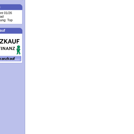
n
nt 01/26
rad
tung: Top
auf