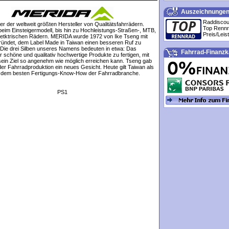
Auszeichnunge
Raddiscou
ner der weltweit größten Hersteller von Qualitätsfahrrädern.
Top Renn
eim Einsteigermodell, bis hin zu Hochleistungs-Straßen-, MTB,
Preis/Leis
letktrischen Rädern. MERIDA wurde 1972 von Ike Tseng mit
ründet, dem Label Made in Taiwan einen besseren Ruf zu
 Die drei Silben unseres Namens bedeuten in etwa: Das
Fahrrad-Finanzk
 schöne und qualitativ hochwertige Produkte zu fertigen, mit
sein Ziel so angenehm wie möglich erreichen kann. Tseng gab
der Fahrradproduktion ein neues Gesicht. Heute gilt Taiwan als
t dem besten Fertigungs-Know-How der Fahrradbranche.
PS1