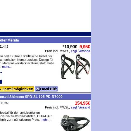
lter Merida
*
10,90€
9,95€
P11443
Preis incl. MWSt.,
zzgl. Versand
n halt für Ihre Trinkflasche bietet der
chenhalter. Kompressions-Design für
, Material-verstärkter Kunststoff, hohe
.
mehr...
nnrad Shimano SPD-SL 105 PD-R7000
154,95€
P08192
Preis incl. MWSt.,
zzgl. Versand
edal für den ambitionierten
 bis hin zu Vereinsfahrten. DURA-ACE
hnik zum günstigeren Preis.
mehr...