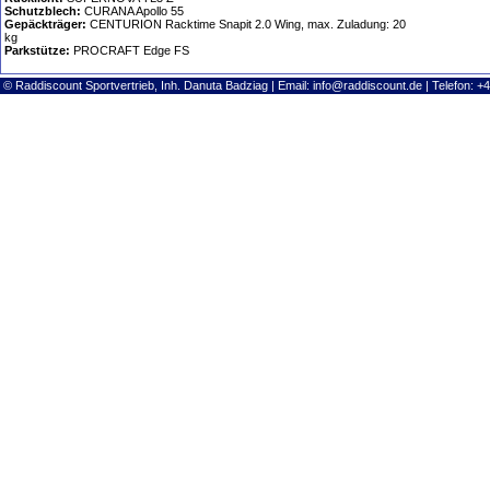
Schutzblech:
CURANA Apollo 55
Gepäckträger:
CENTURION Racktime Snapit 2.0 Wing, max. Zuladung: 20
kg
Parkstütze:
PROCRAFT Edge FS
© Raddiscount Sportvertrieb, Inh. Danuta Badziag | Email:
info@raddiscount.de
| Telefon: +