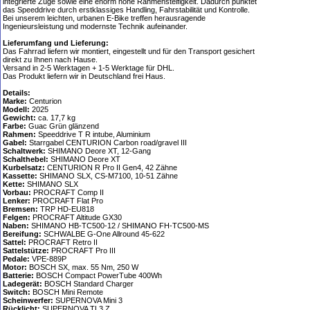
integrierte Züge sowie eine enorm hohe Rahmensteifigkeit. Dadurch punktet
das Speeddrive durch erstklassiges Handling, Fahrstabilität und Kontrolle.
Bei unserem leichten, urbanen E-Bike treffen herausragende
Ingenieursleistung und modernste Technik aufeinander.
Lieferumfang und Lieferung:
Das Fahrrad liefern wir montiert, eingestellt und für den Transport gesichert
direkt zu Ihnen nach Hause.
Versand in 2-5 Werktagen + 1-5 Werktage für DHL.
Das Produkt liefern wir in Deutschland frei Haus.
Details:
Marke:
Centurion
Modell:
2025
Gewicht:
ca. 17,7 kg
Farbe:
Guac Grün glänzend
Rahmen:
Speeddrive T R intube, Aluminium
Gabel:
Starrgabel CENTURION Carbon road/gravel III
Schaltwerk:
SHIMANO Deore XT, 12-Gang
Schalthebel:
SHIMANO Deore XT
Kurbelsatz:
CENTURION R Pro II Gen4, 42 Zähne
Kassette:
SHIMANO SLX, CS-M7100, 10-51 Zähne
Kette:
SHIMANO SLX
Vorbau:
PROCRAFT Comp II
Lenker:
PROCRAFT Flat Pro
Bremsen:
TRP HD-EU818
Felgen:
PROCRAFT Altitude GX30
Naben:
SHIMANO HB-TC500-12 / SHIMANO FH-TC500-MS
Bereifung:
SCHWALBE G-One Allround 45-622
Sattel:
PROCRAFT Retro II
Sattelstütze:
PROCRAFT Pro III
Pedale:
VPE-889P
Motor:
BOSCH SX, max. 55 Nm, 250 W
Batterie:
BOSCH Compact PowerTube 400Wh
Ladegerät:
BOSCH Standard Charger
Switch:
BOSCH Mini Remote
Scheinwerfer:
SUPERNOVA Mini 3
Rücklicht:
SUPERNOVA TL3 Z