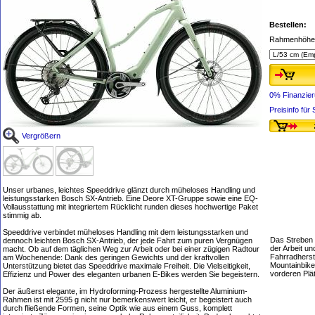
Bestellen:
Rahmenhöhe 
0% Finanzie
Preisinfo fü
Vergrößern
Unser urbanes, leichtes Speeddrive glänzt durch müheloses Handling und
leistungsstarken Bosch SX-Antrieb. Eine Deore XT-Gruppe sowie eine EQ-
Vollausstattung mit integriertem Rücklicht runden dieses hochwertige Paket
stimmig ab.
Speeddrive verbindet müheloses Handling mit dem leistungsstarken und
Das Streben n
dennoch leichten Bosch SX-Antrieb, der jede Fahrt zum puren Vergnügen
der Arbeit u
macht. Ob auf dem täglichen Weg zur Arbeit oder bei einer zügigen Radtour
Fahrradherste
am Wochenende: Dank des geringen Gewichts und der kraftvollen
Mountainbike
Unterstützung bietet das Speeddrive maximale Freiheit. Die Vielseitigkeit,
vorderen Plä
Effizienz und Power des eleganten urbanen E-Bikes werden Sie begeistern.
Der äußerst elegante, im Hydroforming-Prozess hergestellte Aluminium-
Rahmen ist mit 2595 g nicht nur bemerkenswert leicht, er begeistert auch
durch fließende Formen, seine Optik wie aus einem Guss, komplett