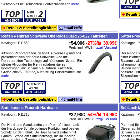
Sichtbarkeit bei schlechten Lichtverhältnissen
mehr...
Reifen Rennrad Schwalbe One RaceGuard 25-622 Faltreifen
Sattel Pro
*
54,90€
-27%
39,99€
Katalognr.: P11582
Katalognr.: 
Preis incl. MWSt.,
zzgl. Versand
Allround Rennradreifen. Schnell, zuverlässig und agil
Der Nago Evo
präsentiert sich der neue Schwalbe One mit
einer leichte
Rennradreifen-Technologie auf höchstem Niveau. Ein
Balance zwi
idealer Allrounder für Rennradfahrer die es
ist ergonomi
bevorzugen, mit Schlauch zu fahren. Faltreifen,
Beinen mehr
Größe 28x25 | 25-622, Ausführung PerformanceLine.
bessere Trit
mehr...
Sitzposition
Satteltasche Procraft Hardcase
Schlauch M
*
32,90€
-54%
14,99€
Katalognr.: P11715
Katalognr.: 
Preis incl. MWSt.,
zzgl. Versand
Die Hardcase Satteltasche von Procraft bietet dank
Passend für 
der Hardcase-Schale optimale Funktion und besten
Dieser auf h
Schutz für den Inhalt. Die Tasche wird einfach mit
Schlauch zei
Gummi-Straps am Sattel befestigt, die im Inneren
hohen Durch
eingearbeiteten Taschen bieten extra viel Platz für
spezieller B