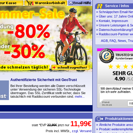
Service / Infos
»
Schnäppchen Email-New
»
Über uns: 17 Jahre Onl
»
Kontakt, Impressum
»
Unsere Leistungen & S
»
Datenschutzerklärung/S
»
Raddiscount-Partner w
AGB
,
FAQ
,
News
,
Tru
Authentifizierte Sicherheit mit GeoTrust
Bei Ihrer Bestellung werden alle Daten verschlüsselt
unter Verwendung der sicheren SSL-Technologie
übertragen. Das SSL-Zertifikat stellt sicher, dass Sie
tatsächlich mit Raddiscount verbunden sind.
mehr...
Produktaktionen
11,99€
»
Ähnliche Produkte ans
statt *EVP
22,95€
jetzt nur
»
Produkt weiterempfehl
Preis incl. MWSt.,
zzgl. Versand