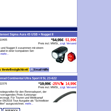
enset Sigma Aura 45 USB + Nugget II
*
54,95€
51,99€
P10405
Preis incl. MWSt.,
zzgl. Versand
 und Nugget II zusammen mit einem
bel in einer kompakten Set-
mehr...
nrad Continental Ultra Sport II SL 23-622
*
19,99€
-25%
14,99€
P11576
Preis incl. MWSt.,
zzgl. Versand
stiegsreifen für den Rennradsport, der
rvorragendes Preis-/Leistungs-
berzeugt. Für Touren und Wettkampf
der 09/2016 Tour Ausgabe als "Schnellster
ifen" ausgezeichnet.
mehr...