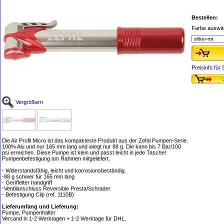
Bestellen:
Farbe auswä
Preisinfo fü
Vergrößern
Die Air Profil Micro ist das kompakteste Produkt aus der Zefal Pumpen-Serie.
100% Alu und nur 165 mm lang und wiegt nur 88 g. Die kann bis 7 Bar/100
psi erreichen. Diese Pumpe ist klein und passt leicht in jede Tasche!
Pumpenbefestigung am Rahmen mitgeliefert.
- Widerstandsfähig, leicht und korrosionsbeständig.
-88 g schwer für 165 mm lang
- Geriffelter handgriff
-Ventilanschluss Reversible Presta/Schrader
- Befestigung Clip (ref. 1110B)
Lieferumfang und Lieferung:
Pumpe, Pumpenhalter
Versand in 1-2 Werktagen + 1-2 Werktage für DHL.