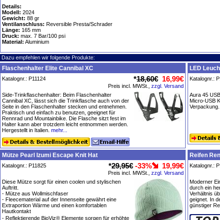
Details:
Modell:
2024
Gewicht:
88 gr
Ventilanschluss:
Reversible Presta/Schrader
Länge:
165 mm
Druck:
max. 7 Bar/100 psi
Material:
Aluminium
Dazu empfehlen wir folgende Produkte:
Flaschenhalter Elite Cannibal XC
LED Leucht
*
18,60€
16,99€
Katalognr.: P11124
Katalognr.: 
Preis incl. MWSt.,
zzgl. Versand
Side-Trinkflaschenhalter: Beim Flaschenhalter
Aura 45 USB
Cannibal XC, lässt sich die Trinkflasche auch von der
Micro-USB Ka
Seite in den Flaschenhalter stecken und entnehmen.
Verpackung.
Praktisch und einfach zu benutzen, geeignet für
Rennrad und Mountainbike. Die Flasche sitzt fest im
Halter kann aber trotzdem leicht entnommen werden.
Hergestellt in Italien.
mehr...
Mütze Pearl Izumi Escape Knit Hat
Reifen Ren
*
29,95€
-33%
19,99€
Katalognr.: P11825
Katalognr.: 
Preis incl. MWSt.,
zzgl. Versand
Diese Mütze sorgt für einen coolen und stylischen
Moderner Ein
Auftritt.
durch ein he
- Mütze aus Wollmischfaser
Verhältnis ü
- Fleecematerial auf der Innenseite gewährt eine
geignet. In 
Extraportion Wärme und einen komfortablen
günstiger Re
Hautkontakt
- Reflektierende BioViz® Elemente sorgen für erhöhte