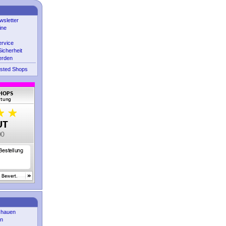
sletter
ine
ervice
icherheit
erden
sted Shops
chauen
en