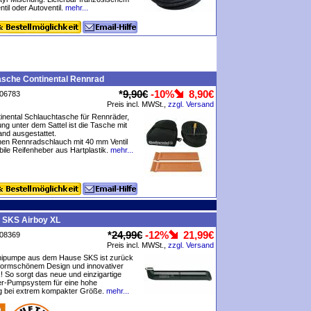
entil oder Autoventil.
mehr...
asche Continental Rennrad
*
9,90€
-10%
8,90€
P06783
Preis incl. MWSt.,
zzgl. Versand
tinental Schlauchtasche für Rennräder,
ung unter dem Sattel ist die Tasche mit
and ausgestattet.
inen Rennradschlauch mit 40 mm Ventil
bile Reifenheber aus Hartplastik.
mehr...
 SKS Airboy XL
*
24,99€
-12%
21,99€
P08369
Preis incl. MWSt.,
zzgl. Versand
inipumpe aus dem Hause SKS ist zurück
 formschönem Design und innovativer
 So sorgt das neue und einzigartige
-Pumpsystem für eine hohe
g bei extrem kompakter Größe.
mehr...