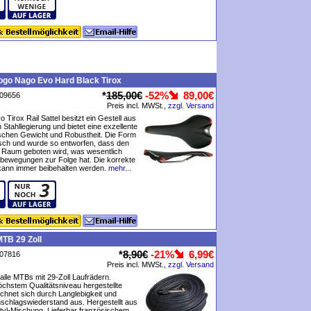
logo Nago Evo Hard Black Tirox
*
185,00€
-52%
89,00€
P09656
Preis incl. MWSt.,
zzgl. Versand
 Tirox Rail Sattel besitzt ein Gestell aus
n Stahllegierung und bietet eine exzellente
schen Gewicht und Robustheit. Die Form
sch und wurde so entworfen, dass den
 Raum geboten wird, was wesentlich
tbewegungen zur Folge hat. Die korrekte
 kann immer beibehalten werden.
mehr...
TB 29 Zoll
*
8,90€
-21%
6,99€
P07816
Preis incl. MWSt.,
zzgl. Versand
alle MTBs mit 29-Zoll Laufrädern.
öchstem Qualitätsniveau hergestellte
chnet sich durch Langlebigkeit und
schlagswiederstand aus. Hergestellt aus
utyl-Mischung. Lieferbar französischem