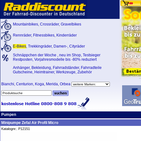
Mountainbikes
,
Crossräder
,
Gravelbikes
Rennräder
,
Fitnessbikes
,
Kinderräder
E-Bikes
,
Trekkingräder
,
Damen-
,
Cityräder
Schnäppchen der Woche
,
neu im Shop
,
Testsieger
Restposten, Vorjahresmodelle bis -80% reduziert
Anhänger
,
Bekleidung
,
Fahrradständer
,
Fahrradteile
Gutscheine
,
Heimtrainer
,
Werkzeuge
,
Zubehör
Bianchi
,
Centurion
,
Koga
,
Merida
,
Orbea
Pumpen
Minipumpe Zefal Air Profil Micro
Katalognr.: P12151