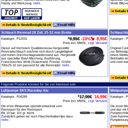
Handy und Werkzeug.
mehr...
Ventil, Blitzv
Schlauch Rennrad 28 Zoll, 25-32 mm Breite
Schlaucht
*
9,95€
-10%
8,95€
Katalognr.: P12032
Katalognr.: 
Preis incl. MWSt.,
zzgl. Versand
Dieser auf höchstem Qualitätsniveau hergestellte
Original Con
Rennradschlauch zeichnet sich durch Langlebigkeit
zur Befestig
und hohen Durchschlagswiederstand aus. Hergestellt
einem Klettb
aus spezieller Butyl-Mischung. Ausführung:
Beinhaltet e
Französisches Ventil (Sclaverand, Presta). Größe:
und zwei sta
700x25-32 mm passend für alle Rennräder.
mehr...
Folgende Produkte könnten für Sie von Interesse sein:
Luftpumpe SKS Raceday Alu
Minipumpe
*
17,99€
16,99€
Katalognr.: P04289
Katalognr.: 
Preis incl. MWSt.,
zzgl. Versand
Die erste Minipumpe speziell entwickelt vom
Die erste M
Rennsport für den Rennsport.
und das mit
Bis 10 bar, 101 gr. leicht.
Pumptechnik!
Zusätzlich geben wir noch Flaschenhalterclips dazu
Zwei-Kammer
mehr...
Pumpleistun