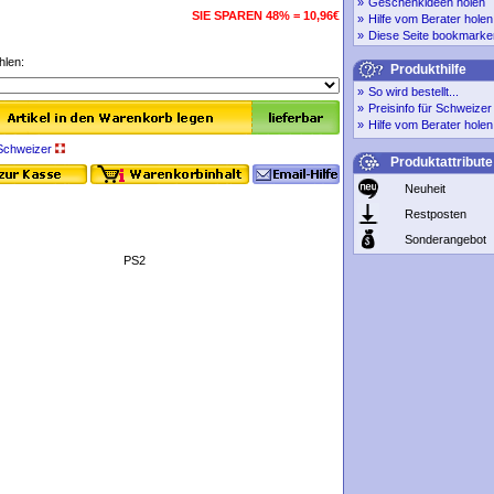
»
Geschenkideen holen
SIE SPAREN 48% = 10,96€
»
Hilfe vom Berater holen
»
Diese Seite bookmarke
hlen:
Produkthilfe
»
So wird bestellt...
»
Preisinfo für Schweize
»
Hilfe vom Berater holen
r Schweizer
Produktattribute
Neuheit
Restposten
Sonderangebot
PS2