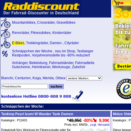
Mountainbikes
,
Crossräder
,
Gravelbikes
Rennräder
,
Fitnessbikes
,
Kinderräder
E-Bikes
,
Trekkingräder
,
Damen-
,
Cityräder
Schnäppchen der Woche
,
neu im Shop
,
Testsieger
Restposten, Vorjahresmodelle bis -80% reduziert
Anhänger
,
Bekleidung
,
Fahrradständer
,
Fahrradteile
Gutscheine
,
Heimtrainer
,
Werkzeuge
,
Zubehör
Bianchi
,
Centurion
,
Koga
,
Merida
,
Orbea
Schnäppchen der Woche:
Tanktop Pearl Izumi W Wander Tank Damen
Mütze Shi
*
49,95€
-80%
9,99€
Katalognr.: P11601
Katalognr.: 
Preis incl. MWSt.,
zzgl. Versand
Entwickelt fürs Workout im Fitnessstudio oder für
Diese bequem