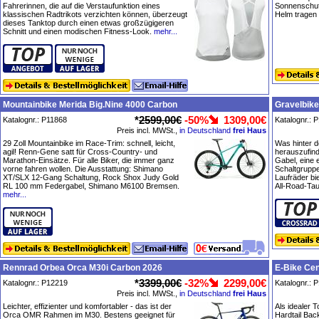
Fahrerinnen, die auf die Verstaufunktion eines
Sonnenschutz
klassischen Radtrikots verzichten können, überzeugt
Helm tragen
dieses Tanktop durch einen etwas großzügigeren
Schnitt und einen modischen Fitness-Look.
mehr...
Mountainbike Merida Big.Nine 4000 Carbon
Gravelbike
*
2599,00€
-50%
1309,00€
Katalognr.: P11868
Katalognr.: 
Preis incl. MWSt.,
in Deutschland
frei Haus
29 Zoll Mountainbike im Race-Trim: schnell, leicht,
Was hinter d
agil! Renn-Gene satt für Cross-Country- und
herauszufin
Marathon-Einsätze. Für alle Biker, die immer ganz
Gabel, eine
vorne fahren wollen. Die Ausstattung: Shimano
Schaltgrupp
XT/SLX 12-Gang Schaltung, Rock Shox Judy Gold
Laufräder bi
RL 100 mm Federgabel, Shimano M6100 Bremsen.
All-Road-Tau
mehr...
Rennrad Orbea Orca M30i Carbon 2026
E-Bike Cen
*
3399,00€
-32%
2299,00€
Katalognr.: P12219
Katalognr.: 
Preis incl. MWSt.,
in Deutschland
frei Haus
Leichter, effizienter und komfortabler - das ist der
Als idealer T
Orca OMR Rahmen im M30. Bestens geeignet für
Hardtail Bac