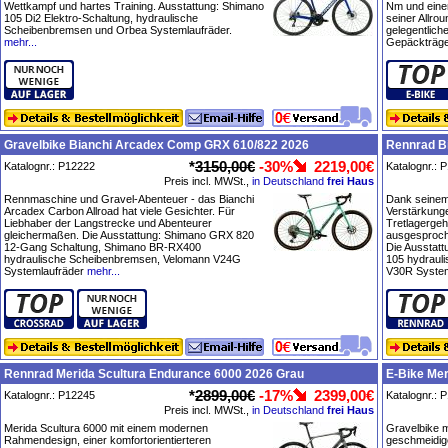
Wettkampf und hartes Training. Ausstattung: Shimano
Nm und eine
105 Di2 Elektro-Schaltung, hydraulische
seiner Allro
Scheibenbremsen und Orbea Systemlaufräder.
gelegentliche
mehr...
Gepäckträge
Gravelbike Bianchi Arcadex Comp GRX 610/822 2026
Rennrad Bi
*
3150,00€
-30%
2219,00€
Katalognr.: P12222
Katalognr.: 
Preis incl. MWSt.,
in Deutschland
frei Haus
Rennmaschine und Gravel-Abenteuer - das Bianchi
Dank seine
Arcadex Carbon Allroad hat viele Gesichter. Für
Verstärkung
Liebhaber der Langstrecke und Abenteurer
Tretlagergeh
gleichermaßen. Die Ausstattung: Shimano GRX 820
ausgesproche
12-Gang Schaltung, Shimano BR-RX400
Die Ausstat
hydraulische Scheibenbremsen, Velomann V24G
105 hydraul
Systemlaufräder
mehr...
V30R System
Rennrad Merida Scultura Endurance 6000 2026 Grau
E-Bike Mer
*
2899,00€
-17%
2399,00€
Katalognr.: P12245
Katalognr.: 
Preis incl. MWSt.,
in Deutschland
frei Haus
Merida Scultura 6000 mit einem modernen
Gravelbike m
Rahmendesign, einer komfortorientierteren
geschmeidige