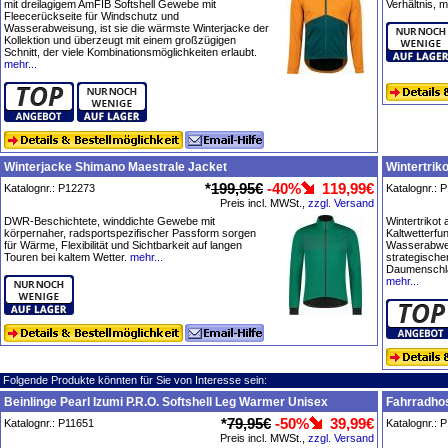
mit dreilagigem AmFIB Softshell Gewebe mit
Verhältnis, m
Fleecerückseite für Windschutz und
Wasserabweisung, ist sie die wärmste Winterjacke der
Kollektion und überzeugt mit einem großzügigen
Schnitt, der viele Kombinationsmöglichkeiten erlaubt.
mehr...
Winterjacke Shimano Maestrale Jacket
Wintertrik
*
199,95€
-40%
119,99€
Katalognr.: P12273
Katalognr.: 
Preis incl. MWSt.,
zzgl. Versand
DWR-Beschichtete, winddichte Gewebe mit
Wintertrikot
körpernaher, radsportspezifischer Passform sorgen
Kaltwetterfun
für Wärme, Flexibilität und Sichtbarkeit auf langen
Wasserabwe
Touren bei kaltem Wetter.
mehr...
strategische
Daumenschla
mehr...
Folgende Produkte könnten für Sie von Interesse sein:
Beinlinge Pearl Izumi P.R.O. Softshell Leg Warmer Unisex
Fahrradhos
*
79,95€
-50%
39,99€
Katalognr.: P11651
Katalognr.: 
Preis incl. MWSt.,
zzgl. Versand