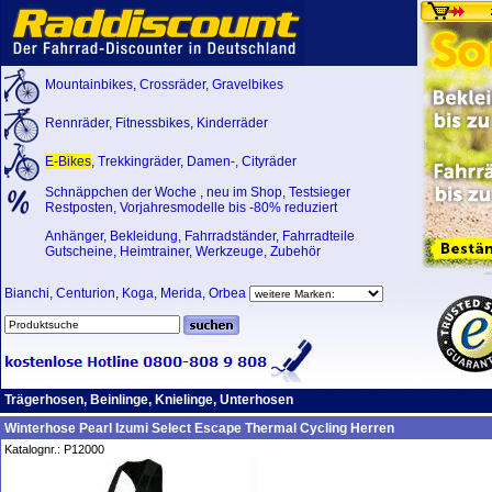
Mountainbikes
,
Crossräder
,
Gravelbikes
Rennräder
,
Fitnessbikes
,
Kinderräder
E-Bikes
,
Trekkingräder
,
Damen-
,
Cityräder
Schnäppchen der Woche
,
neu im Shop
,
Testsieger
Restposten, Vorjahresmodelle bis -80% reduziert
Anhänger
,
Bekleidung
,
Fahrradständer
,
Fahrradteile
Gutscheine
,
Heimtrainer
,
Werkzeuge
,
Zubehör
Bianchi
,
Centurion
,
Koga
,
Merida
,
Orbea
Trägerhosen, Beinlinge, Knielinge, Unterhosen
Winterhose Pearl Izumi Select Escape Thermal Cycling Herren
Katalognr.: P12000