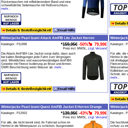
Rückentaschen mit reflektierendem Band und eine
schweißdichte Seitentasche mit Reißverschluss.
mehr...
Winterjacke Pearl Izumi Attack AmFIB Lite Jacket Herren
Winterjack
*
159,95€
-50%
79,99€
Katalognr.: P11998
Katalognr.: 
Preis incl. MWSt.,
zzgl. Versand
Die Attack AmFIB® Lite Jacket sorgt dafür, dass auch
Für alle, die
bei kalten Bedingungen jede Fahrt zum Vergnügen
Herbst in di
wird. Winddichtes und wasserbeständiges AmFIB®
mit dreilagi
Gewebe mit Fleece-Isolierung an Brust und Armen.
Fleecerückse
DWR-Beschichtung weist Wasser ab.
mehr...
Wasserabweis
Kollektion u
Schnitt, der
mehr...
Winterjacke Pearl Izumi Quest AmFIB Jacket II Herren Orange
Winterjac
*
139,95€
-43%
79,99€
Katalognr.: P12002
Katalognr.: 
Preis incl. MWSt.,
zzgl. Versand
Für alle, die nicht bereit sind, ihr Fahrrad schon im
Die hochfunk
Herbst in die Winterpause zu schicken. Ausgestattet
schutz zu e