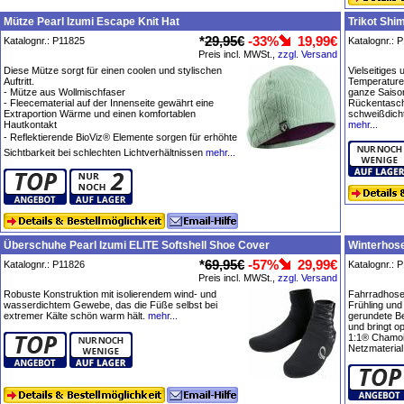
Mütze Pearl Izumi Escape Knit Hat
Trikot Shi
*
29,95€
-33%
19,99€
Katalognr.: P11825
Katalognr.: 
Preis incl. MWSt.,
zzgl. Versand
Diese Mütze sorgt für einen coolen und stylischen
Vielseitiges 
Auftritt.
Temperature
- Mütze aus Wollmischfaser
ganze Saison
- Fleecematerial auf der Innenseite gewährt eine
Rückentasch
Extraportion Wärme und einen komfortablen
schweißdicht
Hautkontakt
mehr...
- Reflektierende BioViz® Elemente sorgen für erhöhte
Sichtbarkeit bei schlechten Lichtverhältnissen
mehr...
Überschuhe Pearl Izumi ELITE Softshell Shoe Cover
Winterhose
*
69,95€
-57%
29,99€
Katalognr.: P11826
Katalognr.: 
Preis incl. MWSt.,
zzgl. Versand
Robuste Konstruktion mit isolierendem wind- und
Fahrradhose,
wasserdichtem Gewebe, das die Füße selbst bei
Frühling und 
extremer Kälte schön warm hält.
mehr...
gerundete B
und bringt 
1:1® Chamois
Netzmaterial