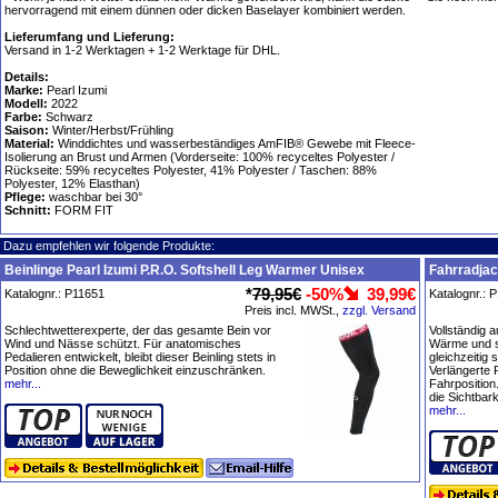
hervorragend mit einem dünnen oder dicken Baselayer kombiniert werden.
Lieferumfang und Lieferung:
Versand in 1-2 Werktagen + 1-2 Werktage für DHL.
Details:
Marke:
Pearl Izumi
Modell:
2022
Farbe:
Schwarz
Saison:
Winter/Herbst/Frühling
Material:
Winddichtes und wasserbeständiges AmFIB® Gewebe mit Fleece-
Isolierung an Brust und Armen (Vorderseite: 100% recyceltes Polyester /
Rückseite: 59% recyceltes Polyester, 41% Polyester / Taschen: 88%
Polyester, 12% Elasthan)
Pflege:
waschbar bei 30°
Schnitt:
FORM FIT
Dazu empfehlen wir folgende Produkte:
Beinlinge Pearl Izumi P.R.O. Softshell Leg Warmer Unisex
Fahrradjac
*
79,95€
-50%
39,99€
Katalognr.: P11651
Katalognr.: 
Preis incl. MWSt.,
zzgl. Versand
Schlechtwetterexperte, der das gesamte Bein vor
Vollständig a
Wind und Nässe schützt. Für anatomisches
Wärme und si
Pedalieren entwickelt, bleibt dieser Beinling stets in
gleichzeitig 
Position ohne die Beweglichkeit einzuschränken.
Verlängerte 
mehr...
Fahrposition
die Sichtbark
mehr...