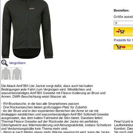
Bestellen:
Größe auswä
Preisinfo fü
Vergrößern
Die Attack AmFIB® Lite Jacket sorgt dafür, dass auch bei kalten
Bedingungen jede Fahrt zum Vergnügen wird. Winddichtes und
wasserbeständiges AmFIB® Gewebe mit Fleece-Isolierung an Brust und
Armen. DWR-Beschichtung weist Wasser ab.
- RV-Brusttasche, in die fast alle Smartphones passen
- Drei Rückentaschen bieten großzügigen Platz für Zubehör
- An der Brust und in den exponierten Bereichen der Arme ist sie mit
dreilagigen winddichten und wasserbeständigen AmFIB® Softshell Gewebe
ausgestattet, das dem kalten Fahrtwind die Stirn bietet. Daneben liefert
Thermal Fleece Gewebe auf der Rückseite der Jacke ein perfektes
Pearl Izumi i
Gleichgewicht aus Wärmeisolierung und Atmungsaktivität, sodass Schwitzen
Laufbekleidu
und Verdunstungskälte kein Thema mehr sind.
Komfort. Dies
- Wenn je nach Wetter etwas mehr Wärme gewünscht wird, kann die Jacke
Sie noch me