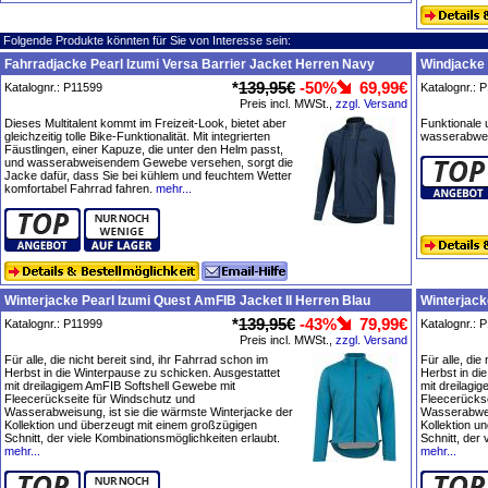
Folgende Produkte könnten für Sie von Interesse sein:
Fahrradjacke Pearl Izumi Versa Barrier Jacket Herren Navy
Windjacke 
*
139,95€
-50%
69,99€
Katalognr.: P11599
Katalognr.: 
Preis incl. MWSt.,
zzgl. Versand
Dieses Multitalent kommt im Freizeit-Look, bietet aber
Funktionale 
gleichzeitig tolle Bike-Funktionalität. Mit integrierten
wasserabwei
Fäustlingen, einer Kapuze, die unter den Helm passt,
und wasserabweisendem Gewebe versehen, sorgt die
Jacke dafür, dass Sie bei kühlem und feuchtem Wetter
komfortabel Fahrrad fahren.
mehr...
Winterjacke Pearl Izumi Quest AmFIB Jacket II Herren Blau
Winterjack
*
139,95€
-43%
79,99€
Katalognr.: P11999
Katalognr.: 
Preis incl. MWSt.,
zzgl. Versand
Für alle, die nicht bereit sind, ihr Fahrrad schon im
Für alle, die
Herbst in die Winterpause zu schicken. Ausgestattet
Herbst in di
mit dreilagigem AmFIB Softshell Gewebe mit
mit dreilagi
Fleecerückseite für Windschutz und
Fleecerückse
Wasserabweisung, ist sie die wärmste Winterjacke der
Wasserabweis
Kollektion und überzeugt mit einem großzügigen
Kollektion u
Schnitt, der viele Kombinationsmöglichkeiten erlaubt.
Schnitt, der
mehr...
mehr...