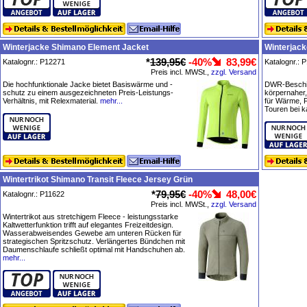
Winterjacke Shimano Element Jacket
Winterjack
*
139,95€
-40%
83,99€
Katalognr.: P12271
Katalognr.: 
Preis incl. MWSt.,
zzgl. Versand
Die hochfunktionale Jacke bietet Basiswärme und -
DWR-Beschic
schutz zu einem ausgezeichneten Preis-Leistungs-
körpernaher,
Verhältnis, mit Relexmaterial.
mehr...
für Wärme, Fl
Touren bei k
Wintertrikot Shimano Transit Fleece Jersey Grün
*
79,95€
-40%
48,00€
Katalognr.: P11622
Preis incl. MWSt.,
zzgl. Versand
Wintertrikot aus stretchigem Fleece - leistungsstarke
Kaltwetterfunktion trifft auf elegantes Freizeitdesign.
Wasserabweisendes Gewebe am unteren Rücken für
strategischen Spritzschutz. Verlängertes Bündchen mit
Daumenschlaufe schließt optimal mit Handschuhen ab.
mehr...