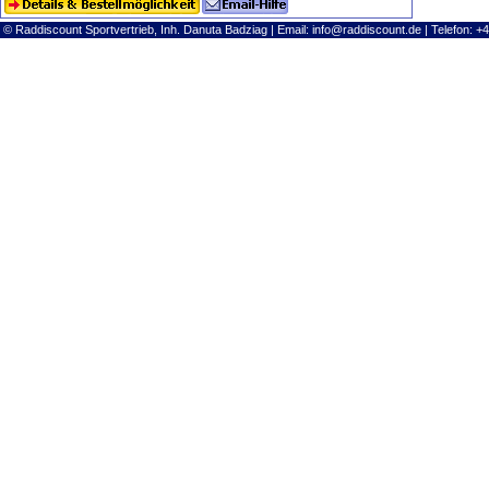
© Raddiscount Sportvertrieb, Inh. Danuta Badziag | Email:
info@raddiscount.de
| Telefon: +