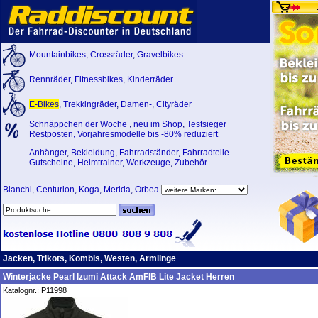
Mountainbikes
,
Crossräder
,
Gravelbikes
Rennräder
,
Fitnessbikes
,
Kinderräder
E-Bikes
,
Trekkingräder
,
Damen-
,
Cityräder
Schnäppchen der Woche
,
neu im Shop
,
Testsieger
Restposten, Vorjahresmodelle bis -80% reduziert
Anhänger
,
Bekleidung
,
Fahrradständer
,
Fahrradteile
Gutscheine
,
Heimtrainer
,
Werkzeuge
,
Zubehör
Bianchi
,
Centurion
,
Koga
,
Merida
,
Orbea
Jacken, Trikots, Kombis, Westen, Armlinge
Winterjacke Pearl Izumi Attack AmFIB Lite Jacket Herren
Katalognr.: P11998