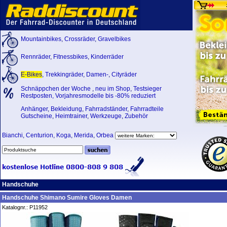
Mountainbikes
,
Crossräder
,
Gravelbikes
Rennräder
,
Fitnessbikes
,
Kinderräder
E-Bikes
,
Trekkingräder
,
Damen-
,
Cityräder
Schnäppchen der Woche
,
neu im Shop
,
Testsieger
Restposten, Vorjahresmodelle bis -80% reduziert
Anhänger
,
Bekleidung
,
Fahrradständer
,
Fahrradteile
Gutscheine
,
Heimtrainer
,
Werkzeuge
,
Zubehör
Bianchi
,
Centurion
,
Koga
,
Merida
,
Orbea
Handschuhe
Handschuhe Shimano Sumire Gloves Damen
Katalognr.: P11952