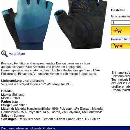
Bestellen:
Größe auswä
Preisinfo fü
Vergrößern
Komfort, Funktion und ansprechendes Design vereinen sich zu
ausgezeichneter Bike-Kontrolle und präzisem Lenkgefühl.
Damenspezifisches anatomisches 3D-Handflächendesign. 3 mm EVA-
Shimano ist 
Polsterung. Einfaches An- und Ausziehen durch mittige Zugschlaufe.
Shimano arbe
Technologie 
Lieferumfang und Lieferung:
direkter in 
Versand in 1-2 Werktagen + 1-2 Werktage für DHL.
profitieren 
Produktpalet
Details:
Marke:
Shimano
Modell:
2021
Farbe:
blau
Pflege:
waschbar
Material:
Material Handinnenfläche: 99% Polyester, 1% Elastan, Material
Handrücken: 75% Polyester, 14% Elastan, 7% Polyamid, 4% Baumwolle
Saison:
Sommer
Sonstiges:
Reflektierendes Element auf dem Handrücken, UV-Schutz
Dazu empfehlen wir folgende Produkte: