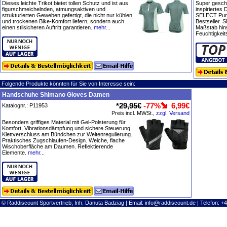
Dieses leichte Trikot bietet tollen Schutz und ist aus
Super gesch
figurschmeichelnden, atmungsaktiven und
inspiriertes
strukturierten Geweben gefertigt, die nicht nur kühlen
SELECT Pursu
und trockenen Bike-Komfort liefern, sondern auch
Bestseller.
einen stilsicheren Auftritt garantieren.
mehr...
Maßstab hin
Feuchtigkeit
Folgende Produkte könnten für Sie von Interesse sein:
Handschuhe Shimano Gloves Damen
*
29,95€
-77%
6,99€
Katalognr.: P11953
Preis incl. MWSt.,
zzgl. Versand
Besonders griffiges Material mit Gel-Polsterung für
Komfort, Vibrationsdämpfung und sichere Steuerung.
Klettverschluss am Bündchen zur Weitenregulierung.
Praktisches Zugschlaufen-Design. Weiche, flache
Wischoberfläche am Daumen. Reflektierende
Elemente.
mehr...
© Raddiscount Sportvertrieb, Inh. Danuta Badziag | Email:
info@raddiscount.de
| Telefon: +