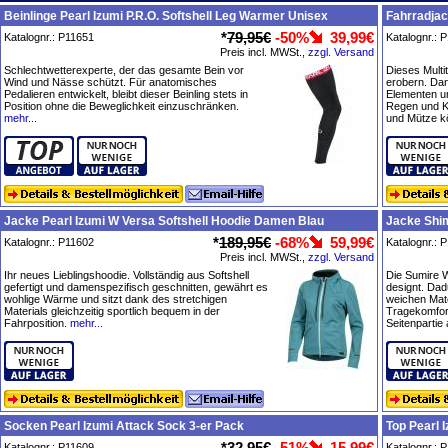
Beinlinge Pearl Izumi P.R.O. Softshell Leg Warmer Unisex
Fahrradjac
*
79,95€
-50%
39,99€
Katalognr.: P11651
Katalognr.: 
Preis incl. MWSt.,
zzgl. Versand
Schlechtwetterexperte, der das gesamte Bein vor
Dieses Multit
Wind und Nässe schützt. Für anatomisches
erobern. Dan
Pedalieren entwickelt, bleibt dieser Beinling stets in
Elementen u
Position ohne die Beweglichkeit einzuschränken.
Regen und K
mehr...
und Mütze k
Jacke Pearl Izumi W Versa Softshell Hoodie Damen Blau
Jacke Shi
*
189,95€
-68%
59,99€
Katalognr.: P11602
Katalognr.: 
Preis incl. MWSt.,
zzgl. Versand
Ihr neues Lieblingshoodie. Vollständig aus Softshell
Die Sumire W
gefertigt und damenspezifisch geschnitten, gewährt es
designt. Dad
wohlige Wärme und sitzt dank des stretchigen
weichen Mat
Materials gleichzeitig sportlich bequem in der
Tragekomfort
Fahrposition.
mehr...
Seitenpartie
Socken Pearl Izumi Attack Sock 3-er Pack
Top Pearl 
*
32,95€
-51%
15,99€
Katalognr.: P11609
Katalognr.: 