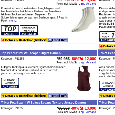
Preis incl. MWSt.,
zzgl. Versand
Komfortbetonte Konstruktion, Langlebigkeit und
Dieses viels
leuchtende hochsichtbare Farben machen diese
und garantie
leichten Socken zu idealen Begleitern für
Radfahren i
Spitzenleistungen bei warmen Bedingungen. 3 Paar im
angebrachte 
Pack.
mehr...
was sonst no
liefert ELIT
Hautkühlung
Top Pearl Izumi W Escape Singlet Damen
Trikot Pea
*
59,95€
-80%
12,00€
Katalognr.: P11258
Katalognr.: 
Preis incl. MWSt.,
zzgl. Versand
Luftiges Tanktop aus leichtem, figurschmeichelnden
Alles andere
Material, das auf dem Rad und in der Freizeit
Experte komm
glerichermaßen gut aussieht.
mehr...
sorgt für kü
wohin die Fa
Trikot Pearl Izumi W Select Escape Texture Jersey Damen
Trikot Pea
*
69,95€
-80%
13,99€
Katalognr.: P11256
Katalognr.: 
Preis incl. MWSt.,
zzgl. Versand