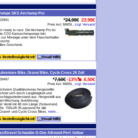
Pumpe SKS Airchamp Pro
*
24,99€
23,99€
P02841
Preis incl. MWSt.,
zzgl. Versand
n ready to race. Die Airchamp Pro ist
te CO2-Kartuschenpumpe inkl.
g zur Montage unter dem Flaschenhalter
tusche.
lltes Geschenk.
dventure Bike, Gravel Bike, Cyclo Cross 28 Zoll
*
7,50€
-13%
6,50€
P09497
Preis incl. MWSt.,
zzgl. Versand
öchstem Qualitätsniveau hergestellte
chnet sich durch Langlebigkeit und
schlagswiederstand aus. Hergestellt aus
utyl-Mischung. Ausführung:
r Ventil mit 48 mm Länge (Sclaverand,
ße: 700x28-35 passend für alle
Gravel- und Cyclo Cross Bikes.
mehr...
ss/Gravel Schwalbe G-One Allround Perf. faltbar