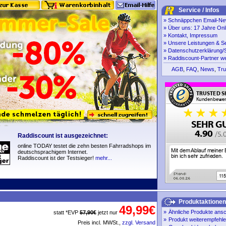
Service / Infos
»
Schnäppchen Email-New
»
Über uns: 17 Jahre Onl
»
Kontakt, Impressum
»
Unsere Leistungen & S
»
Datenschutzerklärung/S
»
Raddiscount-Partner w
AGB
,
FAQ
,
News
,
Tru
Raddiscount ist ausgezeichnet:
online TODAY testet die zehn besten Fahrradshops im
deutschsprachigem Internet.
Raddiscount ist der Testsieger!
mehr...
Produktaktionen
49,99€
»
Ähnliche Produkte ans
statt *EVP
57,90€
jetzt nur
»
Produkt weiterempfehl
Preis incl. MWSt.,
zzgl. Versand