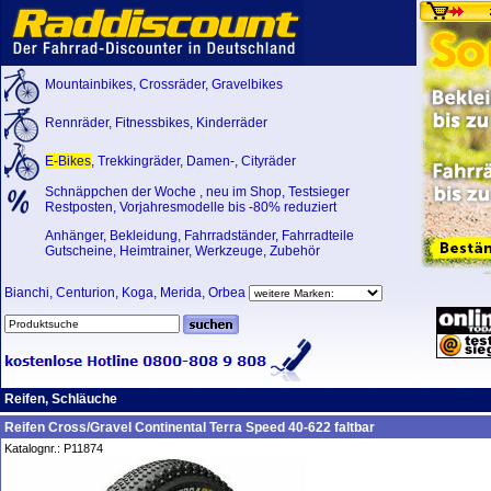
Mountainbikes
,
Crossräder
,
Gravelbikes
Rennräder
,
Fitnessbikes
,
Kinderräder
E-Bikes
,
Trekkingräder
,
Damen-
,
Cityräder
Schnäppchen der Woche
,
neu im Shop
,
Testsieger
Restposten, Vorjahresmodelle bis -80% reduziert
Anhänger
,
Bekleidung
,
Fahrradständer
,
Fahrradteile
Gutscheine
,
Heimtrainer
,
Werkzeuge
,
Zubehör
Bianchi
,
Centurion
,
Koga
,
Merida
,
Orbea
Reifen, Schläuche
Reifen Cross/Gravel Continental Terra Speed 40-622 faltbar
Katalognr.: P11874