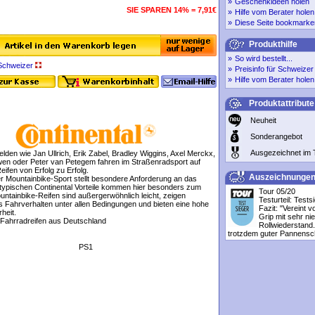
»
Geschenkideen holen
SIE SPAREN 14% = 7,91€
»
Hilfe vom Berater holen
»
Diese Seite bookmarke
Produkthilfe
»
So wird bestellt...
r Schweizer
»
Preisinfo für Schweize
»
Hilfe vom Berater holen
Produktattribute
Neuheit
Sonderangebot
Ausgezeichnet im 
lden wie Jan Ullrich, Erik Zabel, Bradley Wiggins, Axel Merckx,
n oder Peter van Petegem fahren im Straßenradsport auf
eifen von Erfolg zu Erfolg.
Auszeichnunge
r Mountainbike-Sport stellt besondere Anforderung an das
e typischen Continental Vorteile kommen hier besonders zum
Tour 05/20
untainbike-Reifen sind außergerwöhnlich leicht, zeigen
Testurteil: Tests
s Fahrverhalten unter allen Bedingungen und bieten eine hohe
Fazit: "Vereint v
heit.
Grip mit sehr ni
- Fahrradreifen aus Deutschland
Rollwiederstand.
trotzdem guter Pannensch
PS1