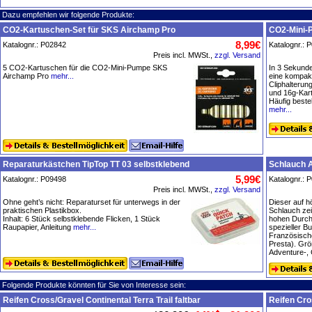
Dazu empfehlen wir folgende Produkte:
CO2-Kartuschen-Set für SKS Airchamp Pro
CO2-Mini-
8,99€
Katalognr.: P02842
Katalognr.: 
Preis incl. MWSt.,
zzgl. Versand
5 CO2-Kartuschen für die CO2-Mini-Pumpe SKS
In 3 Sekunde
Airchamp Pro
mehr...
eine kompak
Cliphalterun
und 16g-Kar
Häufig beste
mehr...
Reparaturkästchen TipTop TT 03 selbstklebend
Schlauch A
5,99€
Katalognr.: P09498
Katalognr.: 
Preis incl. MWSt.,
zzgl. Versand
Ohne geht’s nicht: Reparaturset für unterwegs in der
Dieser auf h
praktischen Plastikbox.
Schlauch zei
Inhalt: 6 Stück selbstklebende Flicken, 1 Stück
hohen Durch
Raupapier, Anleitung
mehr...
spezieller B
Französische
Presta). Grö
Adventure-, 
Folgende Produkte könnten für Sie von Interesse sein:
Reifen Cross/Gravel Continental Terra Trail faltbar
Reifen Cro