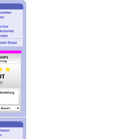
sletter
ine
ervice
icherheit
erden
sted Shops
chauen
en