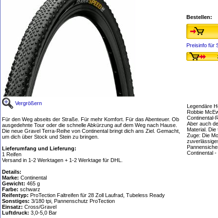
Bestellen:
Preisinfo fü
Vergrößern
Legendäre He
Robbie McEwe
Continental-R
Für den Weg abseits der Straße. Für mehr Komfort. Für das Abenteuer. Ob
Aber auch de
ausgedehnte Tour oder die schnelle Abkürzung auf dem Weg nach Hause.
Material. Di
Die neue Gravel Terra-Reihe von Continental bringt dich ans Ziel. Gemacht,
Zuge: Die Mo
um dich über Stock und Stein zu bringen.
zuverlässige
Pannensicher
Lieferumfang und Lieferung:
Continental 
1 Reifen
Versand in 1-2 Werktagen + 1-2 Werktage für DHL.
Details:
Marke:
Continental
Gewicht:
465 g
Farbe:
schwarz
Reifentyp:
ProTection Faltreifen für 28 Zoll Laufrad, Tubeless Ready
Sonstiges:
3/180 tpi, Pannenschutz ProTection
Einsatz:
Cross/Gravel
Luftdruck:
3,0-5,0 Bar