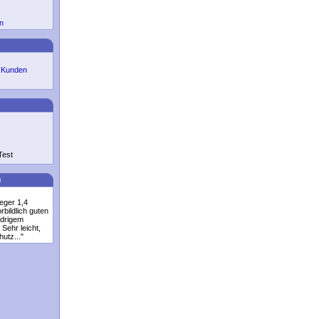
n
r Kunden
Test
n
ieger 1,4
orbildlich guten
edrigem
 Sehr leicht,
utz..."