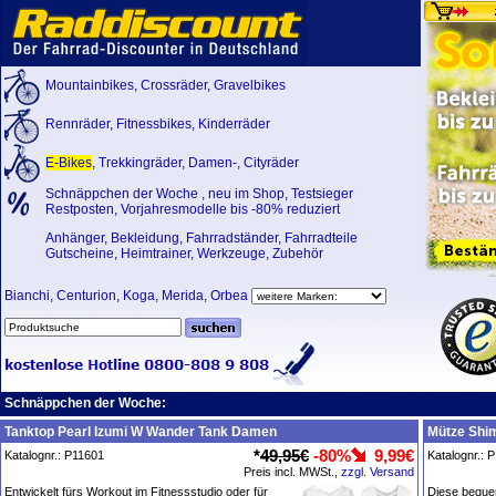
Mountainbikes
,
Crossräder
,
Gravelbikes
Rennräder
,
Fitnessbikes
,
Kinderräder
E-Bikes
,
Trekkingräder
,
Damen-
,
Cityräder
Schnäppchen der Woche
,
neu im Shop
,
Testsieger
Restposten, Vorjahresmodelle bis -80% reduziert
Anhänger
,
Bekleidung
,
Fahrradständer
,
Fahrradteile
Gutscheine
,
Heimtrainer
,
Werkzeuge
,
Zubehör
Bianchi
,
Centurion
,
Koga
,
Merida
,
Orbea
Schnäppchen der Woche:
Tanktop Pearl Izumi W Wander Tank Damen
Mütze Shi
*
49,95€
-80%
9,99€
Katalognr.: P11601
Katalognr.: 
Preis incl. MWSt.,
zzgl. Versand
Entwickelt fürs Workout im Fitnessstudio oder für
Diese bequem