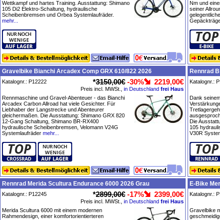
Wettkampf und hartes Training. Ausstattung: Shimano
Nm und eine
105 Di2 Elektro-Schaltung, hydraulische
seiner Allro
Scheibenbremsen und Orbea Systemlaufräder.
gelegentliche
mehr...
Gepäckträge
Gravelbike Bianchi Arcadex Comp GRX 610/822 2026
Rennrad Bi
*
3150,00€
-30%
2219,00€
Katalognr.: P12222
Katalognr.: 
Preis incl. MWSt.,
in Deutschland
frei Haus
Rennmaschine und Gravel-Abenteuer - das Bianchi
Dank seine
Arcadex Carbon Allroad hat viele Gesichter. Für
Verstärkung
Liebhaber der Langstrecke und Abenteurer
Tretlagergeh
gleichermaßen. Die Ausstattung: Shimano GRX 820
ausgesproche
12-Gang Schaltung, Shimano BR-RX400
Die Ausstat
hydraulische Scheibenbremsen, Velomann V24G
105 hydraul
Systemlaufräder
mehr...
V30R System
Rennrad Merida Scultura Endurance 6000 2026 Grau
E-Bike Mer
*
2899,00€
-17%
2399,00€
Katalognr.: P12245
Katalognr.: 
Preis incl. MWSt.,
in Deutschland
frei Haus
Merida Scultura 6000 mit einem modernen
Gravelbike m
Rahmendesign, einer komfortorientierteren
geschmeidige