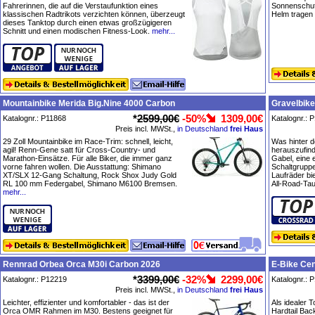
Fahrerinnen, die auf die Verstaufunktion eines
Sonnenschutz
klassischen Radtrikots verzichten können, überzeugt
Helm tragen
dieses Tanktop durch einen etwas großzügigeren
Schnitt und einen modischen Fitness-Look.
mehr...
Mountainbike Merida Big.Nine 4000 Carbon
Gravelbike
*
2599,00€
-50%
1309,00€
Katalognr.: P11868
Katalognr.: 
Preis incl. MWSt.,
in Deutschland
frei Haus
29 Zoll Mountainbike im Race-Trim: schnell, leicht,
Was hinter d
agil! Renn-Gene satt für Cross-Country- und
herauszufin
Marathon-Einsätze. Für alle Biker, die immer ganz
Gabel, eine
vorne fahren wollen. Die Ausstattung: Shimano
Schaltgrupp
XT/SLX 12-Gang Schaltung, Rock Shox Judy Gold
Laufräder bi
RL 100 mm Federgabel, Shimano M6100 Bremsen.
All-Road-Tau
mehr...
Rennrad Orbea Orca M30i Carbon 2026
E-Bike Cen
*
3399,00€
-32%
2299,00€
Katalognr.: P12219
Katalognr.: 
Preis incl. MWSt.,
in Deutschland
frei Haus
Leichter, effizienter und komfortabler - das ist der
Als idealer T
Orca OMR Rahmen im M30. Bestens geeignet für
Hardtail Bac