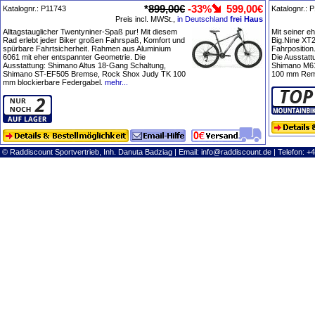
*
899,00€
-33%
599,00€
Katalognr.: P11743
Katalognr.: 
Preis incl. MWSt.,
in Deutschland
frei Haus
Alltagstauglicher Twentyniner-Spaß pur! Mit diesem
Mit seiner e
Rad erlebt jeder Biker großen Fahrspaß, Komfort und
Big.Nine XT2
spürbare Fahrtsicherheit. Rahmen aus Aluminium
Fahrposition
6061 mit eher entspannter Geometrie. Die
Die Ausstat
Ausstattung: Shimano Altus 18-Gang Schaltung,
Shimano M6
Shimano ST-EF505 Bremse, Rock Shox Judy TK 100
100 mm Remo
mm blockierbare Federgabel.
mehr...
© Raddiscount Sportvertrieb, Inh. Danuta Badziag | Email:
info@raddiscount.de
| Telefon: +