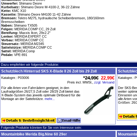
Umwerfer:
Shimano Deore
Kurbelsatz:
Shimano Deore M-4100-2, 36-22 Zähne
Kette:
KMC X10
Kassette:
Shimano Deore M4100 11-42 Zähne
Bremsen:
Tektro M275, hydraulische Scheibenbremsen, 180/160mm
Bremsscheiben
Naben:
Shimano TX505
Felgen:
MERIDA COMP CC, 29 Zoll
Bereifung:
Maxxis Ikon, 29x2.2"
Lenker:
MERIDA EXPERT CC
Vorbau:
MERIDA COMP CC
Steuersatz:
MERIDA M2345
Sattelstütze:
MERIDA COMP CC
Sattel:
MERIDA Comp
Pedale:
VPE-891
Dazu empfehlen wir folgende Produkte:
Schutzblech Hinterrad SKS X-Blade II 26 Zoll bis 29 Zoll
Schutzblec
*
24,99€
22,99€
Katalognr.: P03006
Katalognr.: 
Preis incl. MWSt.,
zzgl. Versand
Für alle Arten von Fahrrädern geeignet, in den
Der SKS-Best
Laufradgrößen 26/27,5 Zoll oder 28/29 Zoll bietet das
weiter optimi
X-Blade-System das jeweils optimale Dirtboard für die
Einrasten un
Montage an der Sattelstütze.
mehr...
alle Arten v
Größen: 26/2
Folgende Produkte könnten für Sie von Interesse sein:
Mountainbike Merida Big.Nine 60 29er
Mountainbi