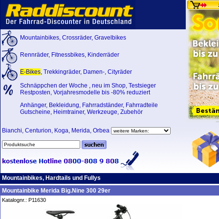
Mountainbikes
,
Crossräder
,
Gravelbikes
Rennräder
,
Fitnessbikes
,
Kinderräder
E-Bikes
,
Trekkingräder
,
Damen-
,
Cityräder
Schnäppchen der Woche
,
neu im Shop
,
Testsieger
Restposten, Vorjahresmodelle bis -80% reduziert
Anhänger
,
Bekleidung
,
Fahrradständer
,
Fahrradteile
Gutscheine
,
Heimtrainer
,
Werkzeuge
,
Zubehör
Bianchi
,
Centurion
,
Koga
,
Merida
,
Orbea
Mountainbikes, Hardtails und Fullys
Mountainbike Merida Big.Nine 300 29er
Katalognr.: P11630