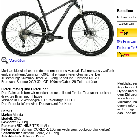
Bestellen:
Rahmenhöhe
0% Finanzie
Preisinfo fü
Vergrößern
Meridas klassisches und doch topmodernes Hardtail. Rahmen aus zweifach
endverstärktem Aluminium 6061 mit entspannterer Geomertrie. Die
Ausstattung: Shimano Deore 20-Gang Schaltung, Shimano MT-200
Bremsen, Suntour XCR 32 LOR 100mm Gabel, 29 Zoll Laufräder.
Merida ist ei
Angefangen b
Lieferumfang und Lieferung:
Hybrid und e
Das Fahrrad liefern wir montiert, eingestellt und für den Transport gesichert
dem Ziel geg
direkt zu Ihnen nach Hause.
verschaffen.
Versand in 1-2 Werktagen + 1-5 Werktage für DHL.
Vorhaben, nur
Das Produkt liefern wir in Deutschland frei Haus.
denen jeder 
in der Folge 
Details:
das Land mi
Marke:
Merida
Modell:
2023
Gewicht:
12,7 kg
Rahmen:
BIG.NINE TFS III, Alu
Federgabel:
Suntour XCRLOR, 100mm Federweg, Lockout (blockierbar)
Schaltwerk:
Shimano Deore, 20-Gang
Schalthebel:
Shimano Deore