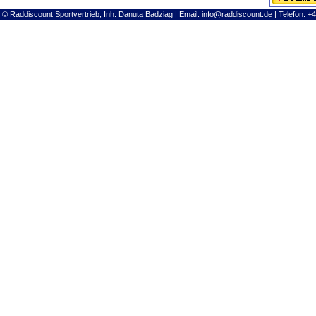
© Raddiscount Sportvertrieb, Inh. Danuta Badziag | Email:
info@raddiscount.de
| Telefon: +