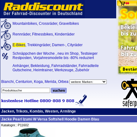
Mountainbikes
,
Crossräder
,
Gravelbikes
Rennräder
,
Fitnessbikes
,
Kinderräder
E-Bikes
,
Trekkingräder
,
Damen-
,
Cityräder
Schnäppchen der Woche
,
neu im Shop
,
Testsieger
Restposten, Vorjahresmodelle bis -80% reduziert
Anhänger
,
Bekleidung
,
Fahrradständer
,
Fahrradteile
Gutscheine
,
Heimtrainer
,
Werkzeuge
,
Zubehör
Bianchi
,
Centurion
,
Koga
,
Merida
,
Orbea
Jacken, Trikots, Kombis, Westen, Armlinge
Jacke Pearl Izumi W Versa Softshell Hoodie Damen Blau
Katalognr.: P11602