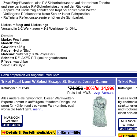
- Zwei Eingrifftaschen, eine RV-Sicherheitstasche auf der rechten Tasche
und eine geräumige RV-Sicherheitstasche auf der Rückseite
- Kapuze mit Kordelzug schützt den Kopf bei schlechtem Wetter
- Verlängerte Rückenpartie bietet Schutz in der Fahrposition
- Raffinierte Reflexionsakzente erhöhen die Sichtbarkeit
Lieferumfang und Lieferung:
Versand in 1-2 Werktagen + 1-2 Werktage für DHL.
Details:
Marke:
Pearl Izumi
Modell:
2020
Gewicht:
415 g
Farbe:
Hydro (Blau)
Material:
Softshel (100% Polyester)
Schnitt:
RELAXED FIT (locker geschnitten)
Pflege:
waschbar
Serie:
BikeStyle
Dazu empfehlen wir folgende Produkte:
Trikot Pearl Izumi W Select Escape SL Graphic Jersey Damen
Trikot Pea
*
74,95€
-80%
14,99€
Katalognr.: P11248
Katalognr.: 
Preis incl. MWSt.,
zzgl. Versand
Alles andere als gewöhnlich. Dieser Warmwetter-
Dieses leicht
Experte kommt in auffälligem, frischem Design und
figurschmei
sorgt für kühlen und trockenen Fahrkomfort, egal
strukturierte
wohin die Fahrt geht.
mehr...
und trockene
einen stilsic