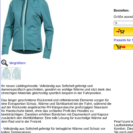
Bestellen:
Größe auswä
Preisinfo fü
Vergrößern
Ihr neues Lieblingshoodie. Vollständig aus Softshell gefertigt und
damenspezifisch geschnitten, gewährt es wohlige Wärme und sitzt dank des
stretchigen Materials gleichzeitig sportlich bequem in der Fahrposition.
Das länger geschnittene Rückenteil und reflektierende Elemente sorgen für
eine Extraportion Schutz, Wärme und Sichtbarkeit bei der Fahrt, während die
auf der Rückseite angebrachte RV-Kängurutasche großzügigen Stauraum
für Handschuhe bietet, ohne das schlanke Profil des Hoodies zu
beeinträchtigen. Daneben erhöhen Bündchen mit Daumenloch und Kapuze
zusätzlich den Wohlfühlfaktor. Eine tolle Lösung für kuschelige Wärme auf
dem Rad und in der Freizeit.
Pearl Izumi i
Laufbekleidu
- Vollständig aus Softshell gefertigt für behagliche Wärme und Schutz vor
Komfort. Dies
kalten Temperaturen
Sie noch me